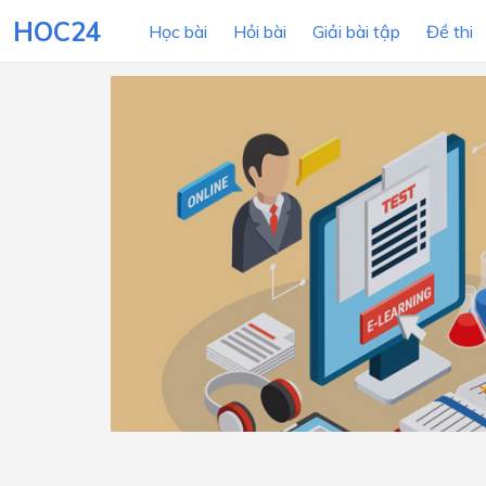
HOC24
Học bài
Hỏi bài
Giải bài tập
Đề thi
LỚP HỌC
MÔN
Lớp 12
Lớp 11
Lớp 10
Lớp 9
Lớp 8
Lớp 7
Lớp 6
Lớp 5