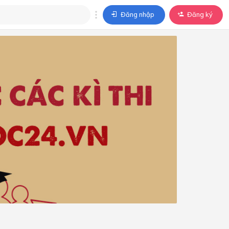
Đăng nhập
Đăng ký
trả lời
ả lời cho câu hỏi của
BÀI HỌC