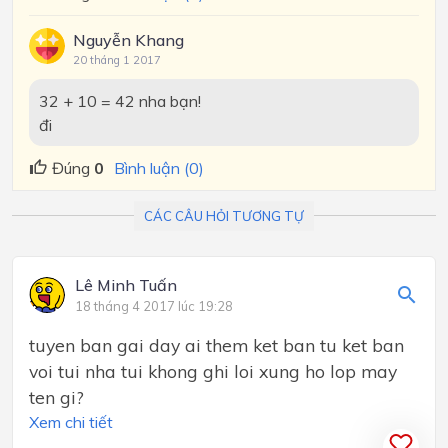
Nguyễn Khang
20 tháng 1 2017
32 + 10 = 42 nha bạn!
đi
Đúng
0
Bình luận (0)
CÁC CÂU HỎI TƯƠNG TỰ
Lê Minh Tuấn
18 tháng 4 2017 lúc 19:28
tuyen ban gai day ai them ket ban tu ket ban
voi tui nha tui khong ghi loi xung ho lop may
ten gi?
Xem chi tiết