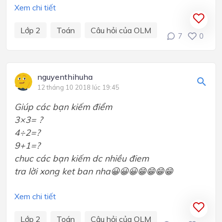
Xem chi tiết
Lớp 2
Toán
Câu hỏi của OLM
7
0
nguyenthihuha
12 tháng 10 2018 lúc 19:45
Giúp các bạn kiếm điểm
3×3= ?
4÷2=?
9+1=?​​
​chuc các bạn kiếm dc nhiều điem
tra lời xong ket ban nha😀😀😀😁😁😁😁
Xem chi tiết
Lớp 2
Toán
Câu hỏi của OLM