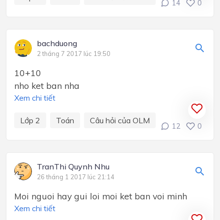
14
0
bachduong
2 tháng 7 2017 lúc 19:50
10+10
nho ket ban nha
Xem chi tiết
Lớp 2
Toán
Câu hỏi của OLM
12
0
TranThi Quynh Nhu
26 tháng 1 2017 lúc 21:14
Moi nguoi hay gui loi moi ket ban voi minh
Xem chi tiết