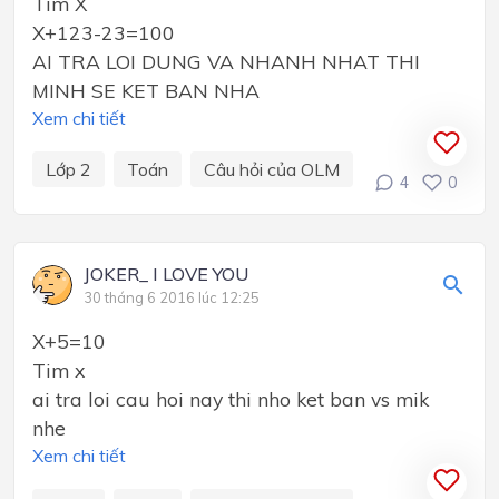
Tim X
X+123-23=100
AI TRA LOI DUNG VA NHANH NHAT THI
MINH SE KET BAN NHA
Xem chi tiết
Lớp 2
Toán
Câu hỏi của OLM
4
0
JOKER_ I LOVE YOU
30 tháng 6 2016 lúc 12:25
X+5=10
Tim x
ai tra loi cau hoi nay thi nho ket ban vs mik
nhe
Xem chi tiết