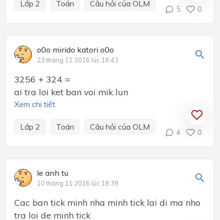
Lớp 2
Toán
Câu hỏi của OLM
5
0
o0o mirido katori o0o
23 tháng 11 2016 lúc 18:43
3256 + 324 =
ai tra loi ket ban voi mik lun
Xem chi tiết
Lớp 2
Toán
Câu hỏi của OLM
4
0
le anh tu
10 tháng 11 2016 lúc 18:39
Cac ban tick minh nha minh tick lai di ma nho
tra loi de minh tick