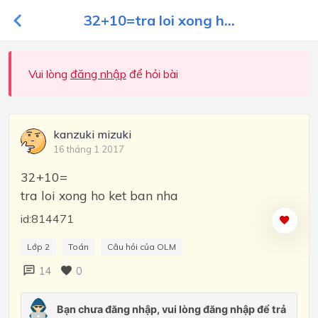
32+10=tra loi xong h...
Vui lòng
đăng nhập
để hỏi bài
kanzuki mizuki
16 tháng 1 2017
32+10=
tra loi xong ho ket ban nha
id:814471
Lớp 2
Toán
Câu hỏi của OLM
14
0