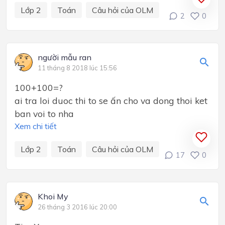
Lớp 2
Toán
Câu hỏi của OLM
2
0
người mẫu ran
11 tháng 8 2018 lúc 15:56
100+100=?
ai tra loi duoc thi to se ấn cho va dong thoi ket
ban voi to nha
Xem chi tiết
Lớp 2
Toán
Câu hỏi của OLM
17
0
Khoi My
26 tháng 3 2016 lúc 20:00