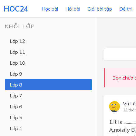
HOC24
Học bài
Hỏi bài
Giải bài tập
Đề thi
KHỐI LỚP
Lớp 12
LỚP HỌC
MÔN
Lớp 11
Lớp 12
Lớp 10
Lớp 11
Lớp 9
Bạn chưa đ
Lớp 10
Lớp 8
Lớp 9
Lớp 7
Lớp 8
Vũ Lê
Lớp 6
11 thá
Lớp 7
Lớp 5
1.It is ......
Lớp 6
Lớp 4
A.noisily B
Lớp 5