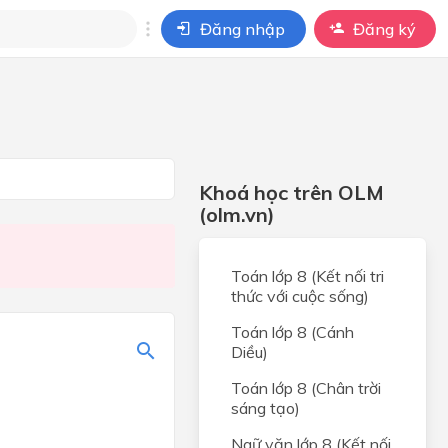
Đăng nhập
Đăng ký
i
ho câu hỏi của
BÀI HỌC
Khoá học trên OLM
(olm.vn)
Toán lớp 8 (Kết nối tri
thức với cuộc sống)
Toán lớp 8 (Cánh
Diều)
Toán lớp 8 (Chân trời
sáng tạo)
Ngữ văn lớp 8 (Kết nối