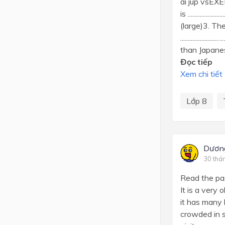
ai jup vsEXE
is .............
(large)3. The 
...............
than Japanese
Đọc tiếp
Xem chi tiết
Lớp 8
Dươn
30 thá
Read the pas
It is a very 
it has many 
crowded in s