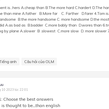
nt is...hers A.cheap than B.The more hard C.hardert D.The har
ome than mine A.father B.More far C. Farther D.farer 4.Tom is..
.handsome B.the more handsome C. more handsome D.the mos
 did A.as bad as B.badder C.more bably than D.wores than 6.trave
ing by plane A.slower B .slowest C.more slow D. more slower 7
Tiếng anh
Câu hỏi của OLM
uu
g 10 2023 lúc 22:01
1: Choose the best answers
is thought to be....than english