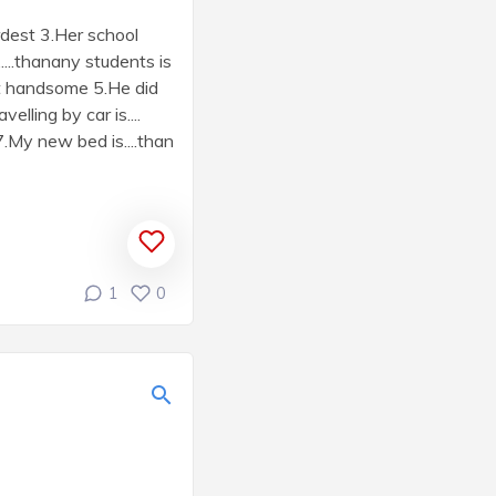
dest 3.Her school
...thanany students is
t handsome 5.He did
lling by car is....
.My new bed is....than
1
0