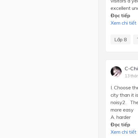
visitors a y
excellent und
Đọc tiếp
Xem chi tiết
Lớp 8
C-Ch
13 thá
I. Choose the 
city than
noisy2. The 
more easy C
A. harder 
Đọc tiếp
Xem chi tiết