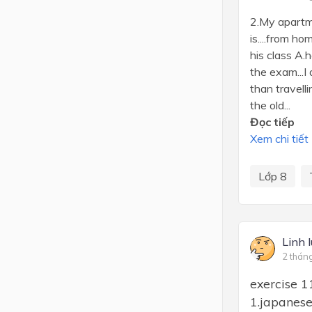
2.My apartme
is....from h
his class A
the exam...I
than travell
the old...
Đọc tiếp
Xem chi tiết
Lớp 8
Linh l
2 thán
exercise 1
1.japanese 