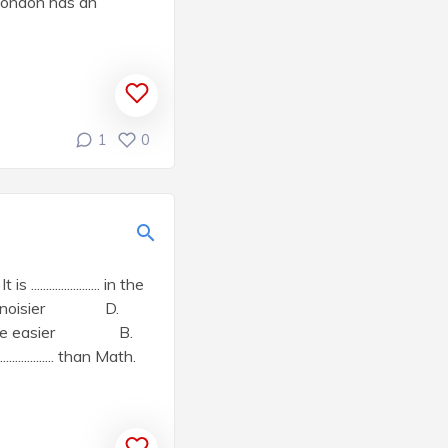
 London has an
1
0
................. in the
 C. noisier D.
be. A. the easier B.
.......... than Math.