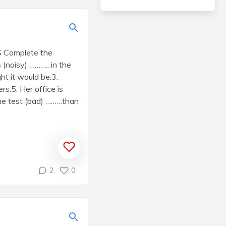
 Complete the
 (noisy) ……….. in the
ht it would be.3.
s.5. Her office is
he test (bad) ………than
2
0