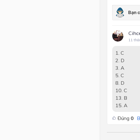
Cihc
11 thá
1. C
2. D
3. A
5. C
8. D
10. C
13. B
15. A
Đúng
0
B