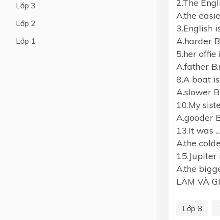
2.The English
Lớp 3
A.the easi
Lớp 4
Lớp 2
3.English is 
Lớp 3
A.harder B
Lớp 1
Lớp 2
5.her offie is 
A.father B.
Lớp 1
8.A boat is ....
A.slower B
10.My sister 
A.gooder B
13.It was ....
A.the colde
15.Jupiter i
A.the bigg
LÀM VÀ G
Lớp 8