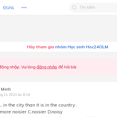
ĐGNL
Tìm kiếm câu trả lờ
Tìm kiếm câu trả lời c
 HỌC
CHỦ ĐỀ / CHƯƠNG
bạn
Hãy tham gia
nhóm Học sinh Hoc24OLM
ăng nhập. Vui lòng
đăng nhập
để hỏi bài
 Minh
ng 11 2021 lúc 8:14
.......... in the city than it is in the country .
.more noisier C.noisier D.noisy