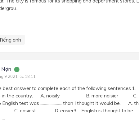
ear. The city is famous for its shopping and department stores.
ergrou...
Tiếng anh
i Nợn
ng 9 2021 lúc 18:11
best answer to complete each of the following sentences.1. It is ......
 it is in the country. A. noisily B. more noisier
English test was ....................... than I thought it would 
. easiest D. easier3. English is thought to be .............
...