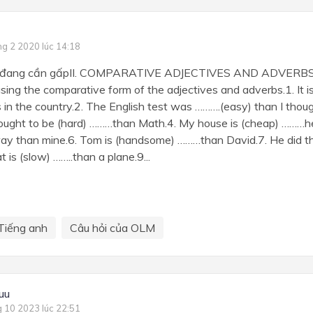
ng 2 2020 lúc 14:18
ới đang cần gấpII. COMPARATIVE ADJECTIVES AND ADVERBS
sing the comparative form of the adjectives and adverbs.1. It is
 is in the country.2. The English test was ……….(easy) than I thoug
hought to be (hard) ………than Math.4. My house is (cheap) ………her
ay than mine.6. Tom is (handsome) ………than David.7. He did t
at is (slow) ……..than a plane.9...
Tiếng anh
Câu hỏi của OLM
uu
g 10 2023 lúc 22:51