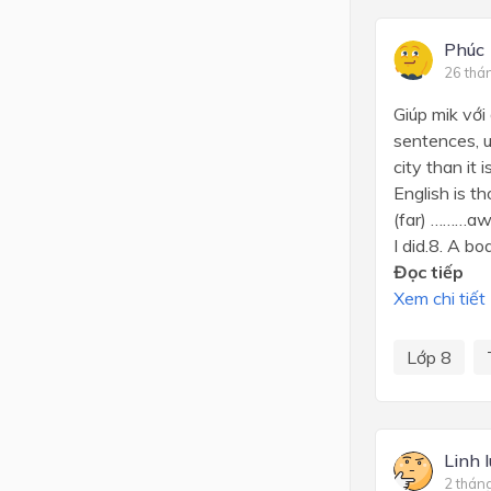
Phúc
26 thá
Giúp mik v
sentences, u
city than it
English is t
(far) ………aw
I did.8. A bo
Đọc tiếp
Xem chi tiết
Lớp 8
Linh l
2 thán