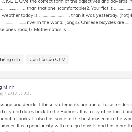
RCISE 1. Give the correct form of the adjectives and adverbs in
.............………………….. than that one. (comfortable)2. Your flat is .................
weather today is ........................……… than it was yesterday. (hot
.........……………………….. river in the world. (long)5. Chinese bicycles are .........
 ones. (bad)6. Mathematics is .........
Tiếng anh
Câu hỏi của OLM
g Minh
ng 7 2018 lúc 8:33
sage and decide if these statements are true or falseLondon is 
old city and dates back to the Romans. It is a city of historic bu
beautiful parks. It also has some of the best museum in the wor
ummer. It is a popular city with foreign tourists and has more th