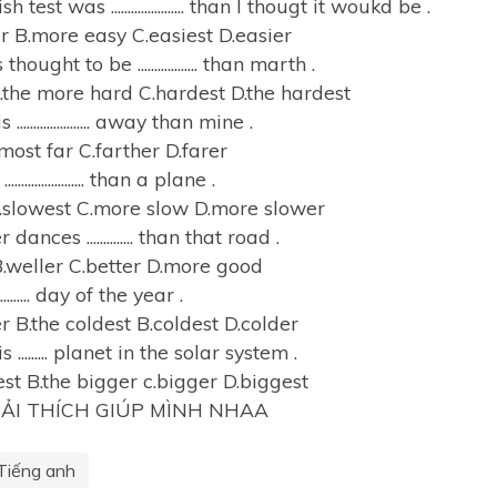
 test was ...................... than I thougt it woukd be .
er B.more easy C.easiest D.easier
thought to be .................. than marth .
.the more hard C.hardest D.the hardest
...................... away than mine .
most far C.farther D.farer
.................... than a plane .
.slowest C.more slow D.more slower
dances .............. than that road .
.weller C.better D.more good
........ day of the year .
r B.the coldest B.coldest D.colder
s ......... planet in the solar system .
est B.the bigger c.bigger D.biggest
IẢI THÍCH GIÚP MÌNH NHAA
Tiếng anh