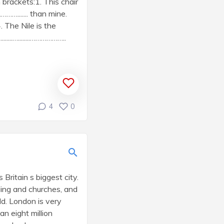
 brackets:1. This chair
....………....... than mine.
)4. The Nile is the
.......…........………………..
4
0
Britain s biggest city.
ilding and churches, and
ld. London is very
an eight million