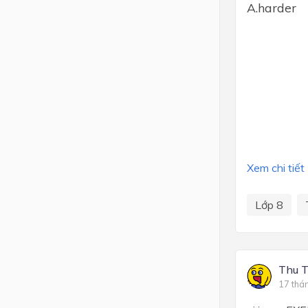
A.harder 
Xem chi tiết
Lớp 8
Thu 
17 thá