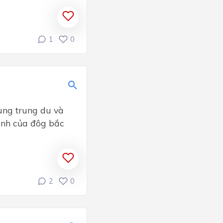
1
0
vùng trung du và
mạnh của đôg bắc
2
0