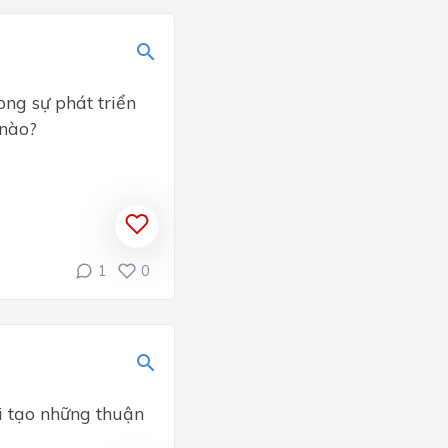
ong sự phát triển
 nào?
1
0
i tạo những thuận