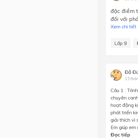
đặc điểm t
đối với ph
Xem chi tiết
Lớp 9
Đỗ Đ
13 thá
Câu 1 : Trìn
chuyên canh 
hoạt động k
phát triển 
giải thích v
Em giúp em c
Đọc tiếp