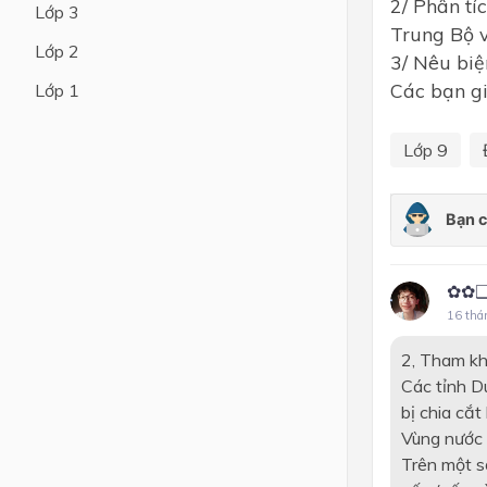
2/ Phân tí
Lớp 3
Trung Bộ v
Lớp 4
Lớp 2
3/ Nêu biệ
Lớp 3
Các bạn gi
Lớp 1
Lớp 2
Lớp 9
Lớp 1
✿✿❑
16 thá
2, Tham kh
Các tỉnh D
bị chia cắt
Vùng nước 
Trên một s