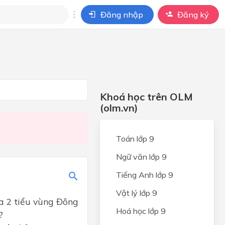
Đăng nhập
Đăng ký
i
ho câu hỏi của
BÀI HỌC
Khoá học trên OLM
(olm.vn)
Toán lớp 9
Ngữ văn lớp 9
Tiếng Anh lớp 9
Vật lý lớp 9
ủa 2 tiểu vùng Đông
Hoá học lớp 9
?