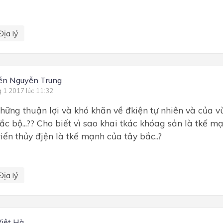
Địa lý
ễn Nguyễn Trung
g 1 2017 lúc 11:32
những thuận lợi và khó khăn về đkiện tự nhiên và của 
ắc bộ...?? Cho biết vì sao khai tkác khóag sản là tkế 
riển thủy đjện là tkế mạnh của tây bắc..?
Địa lý
iệt Hà