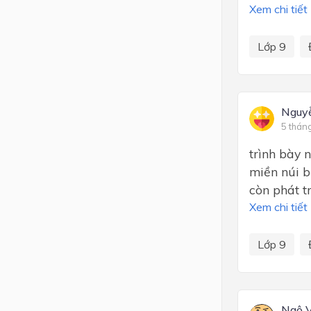
Xem chi tiết
Lớp 9
Nguy
5 thán
trình bày 
miền núi b
còn phát t
Xem chi tiết
Lớp 9
Ngô V