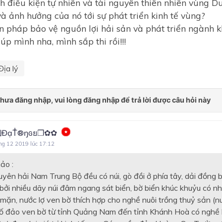
ch điều kiện tự nhiên và tài nguyên thiên nhiên vùng 
à ảnh hưởng của nó tới sự phát triển kinh tế vùng?
n pháp bảo vệ nguồn lợi hải sản và phát triển ngành k
úp mình nha, mình sắp thi rồi!!!
Địa lý
ĐạT̐®ŋɢย❐✿✿
ng 12 2019 lúc 17:12
ảo :
uyên hải Nam Trung Bộ đều có núi, gò đồi ở phía tây, dải đồng
 bởi nhiều dãy núi đâm ngang sát biển, bờ biển khúc khuỷu có nh
mặn, nước lợ ven bờ thích hợp cho nghề nuôi trồng thuỷ sản (nu
ố đảo ven bờ từ tỉnh Quảng Nam đến tỉnh Khánh Hoà có nghề k