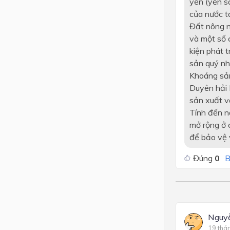
yến (yến s
của nước ta
Đất nông n
và một số c
kiện phát t
sản quý nh
Khoáng sản 
Duyên hải N
sản xuất v
Tính đến n
mở rộng ở 
để bảo vệ 
Đúng
0
B
Nguy
19 thá