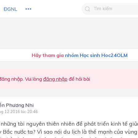
ĐGNL
Tìm kiếm câu trả lờ
Tìm kiếm câu trả lời c
 HỌC
CHỦ ĐỀ / CHƯƠNG
bạn
Hãy tham gia
nhóm Học sinh Hoc24OLM
ăng nhập. Vui lòng
đăng nhập
để hỏi bài
ễn Phương Nhi
ng 12 2016 lúc 20:46
 những tài nguyên thiên nhiên để phát triển kinh tế gi
 Bắc nước ta? Vì sao nói du lịch là thế mạnh của vùng