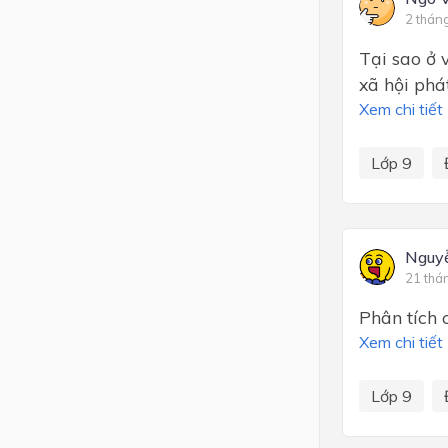
2 thán
Tại sao ở 
xã hội phá
Xem chi tiết
Lớp 9
Nguy
21 thá
Phân tích 
Xem chi tiết
Lớp 9