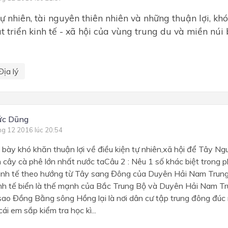
ự nhiên, tài nguyên thiên nhiên và những thuận lợi, khó
át triển kinh tế - xã hội của vùng trung du và miền núi
Địa lý
ức Dũng
ng 12 2016 lúc 20:54
h bày khó khăn thuận lợi về điều kiện tự nhiên,xã hội để Tây N
cây cà phê lớn nhất nước taCâu 2 : Nêu 1 số khác biệt trong 
inh tế theo hướng từ Tây sang Đông của Duyên Hải Nam Trung 
kinh tế biển là thế mạnh của Bắc Trung Bộ và Duyên Hải Nam T
ì sao Đồng Bằng sông Hồng lại là nơi dân cư tập trung đông đú
ái em sắp kiểm tra học kì...