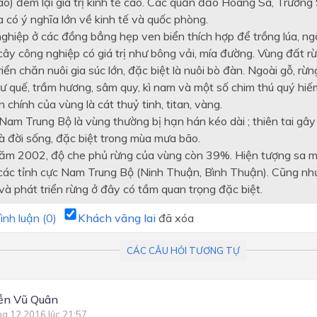
ào) đem lại giá trị kinh tế cao. Các quần đảo Hoàng Sa, Trường
 có ý nghĩa lớn về kinh tế và quốc phòng.
ghiệp ở các đồng bẳng hẹp ven biển thích hợp để trồng lúa, ngô
ây công nghiệp có giá trị như bông vải, mía đường. Vùng đất rừ
riển chăn nuôi gia súc lớn, đặc biệt là nuôi bò đàn. Ngoài gỗ, r
ư quế, trầm hương, sâm quy, kì nam và một số chim thú quý hiế
chính của vùng là cát thuỷ tinh, titan, vàng.
am Trung Bộ là vùng thường bị hạn hán kéo dài ; thiên tai gây t
à đời sống, đặc biệt trong mùa mưa bão.
ăm 2002, độ che phủ rừng của vùng còn 39%. Hiện tượng sa m
các tỉnh cực Nam Trung Bộ (Ninh Thuận, Bình Thuận). Cũng nh
và phát triển rừng ở đây có tầm quan trọng đặc biệt.
ình luận (
0
)
Khách vãng lai
đã xóa
CÁC CÂU HỎI TƯƠNG TỰ
ễn Vũ Quân
ng 12 2016 lúc 21:57