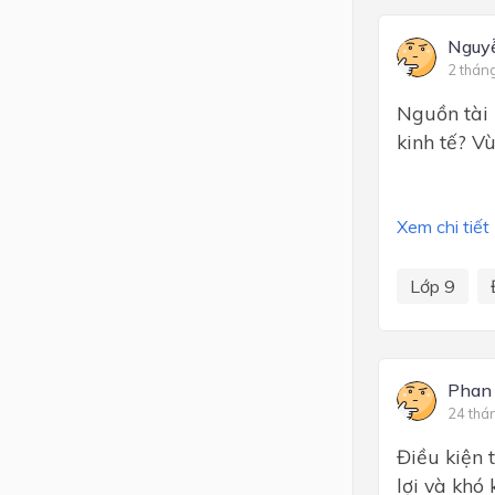
Nguy
2 thán
Nguồn tài 
kinh tế? V
Xem chi tiết
Lớp 9
Phan
24 thá
Điều kiện 
lợi và khó 