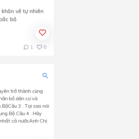
 khăn về tự nhiên
 bắc bộ
1
0
guyên trở thành cùng
phân bố dân cư và
BộCâu 3 : Tại sao nói
rung Bộ Câu 4 : Hãy
c nhất cả nướcAnh Chị