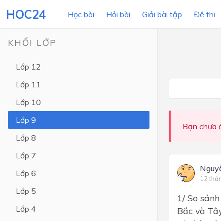
HOC24
Học bài
Hỏi bài
Giải bài tập
Đề thi
KHỐI LỚP
Lớp 12
LỚP HỌC
MÔN
Lớp 11
Lớp 12
Lớp 10
Lớp 11
Lớp 9
Bạn chưa đ
Lớp 10
Lớp 8
Lớp 9
Lớp 7
Lớp 8
Nguy
Lớp 6
12 thá
Lớp 7
Lớp 5
1/ So sánh
Lớp 6
Lớp 4
Bắc và Tây
Lớp 5