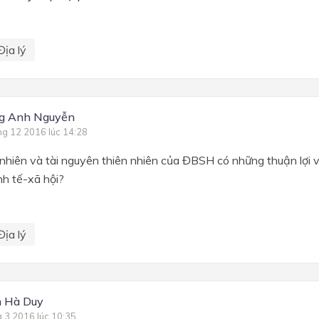
Địa lý
g Anh Nguyễn
ng 12 2016 lúc 14:28
 nhiên và tài nguyên thiên nhiên của ĐBSH có những thuận lợi v
inh tế-xã hội?
Địa lý
 Hà Duy
g 3 2016 lúc 10:35