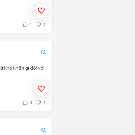
1
0
à khó khăn gì đối với
9
0