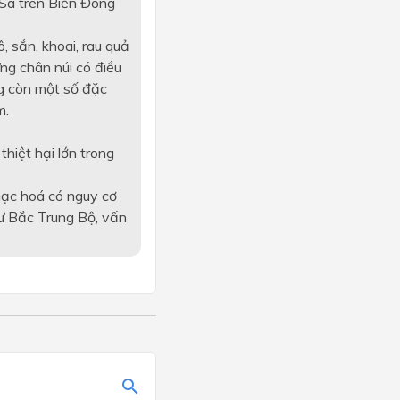
 Sa trên Biển Đông
, sắn, khoai, rau quả
ng chân núi có điều
ừng còn một số đặc
m.
hiệt hại lớn trong
ạc hoá có nguy cơ
ư Bắc Trung Bộ, vấn