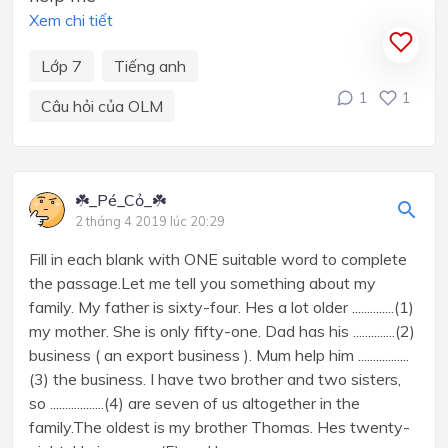
Xem chi tiết
Lớp 7
Tiếng anh
1
1
Câu hỏi của OLM
☘️_Pé_Cỏ_☘️
2 tháng 4 2019 lúc 20:29
Fill in each blank with ONE suitable word to complete
the passage.Let me tell you something about my
family. My father is sixty-four. Hes a lot older ..............(1)
my mother. She is only fifty-one. Dad has his ..............(2)
business ( an export business ). Mum help him .................
(3) the business. I have two brother and two sisters,
so ..................(4) are seven of us altogether in the
family.The oldest is my brother Thomas. Hes twenty-