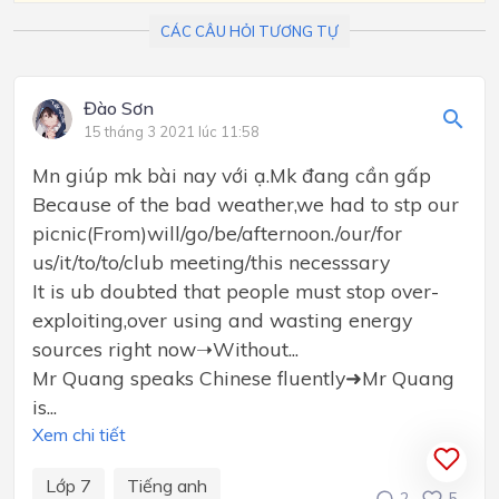
CÁC CÂU HỎI TƯƠNG TỰ
Đào Sơn
15 tháng 3 2021 lúc 11:58
Mn giúp mk bài nay với ạ.Mk đang cần gấp
Because of the bad weather,we had to stp our
picnic(From)will/go/be/afternoon./our/for
us/it/to/to/club meeting/this necesssary
It is ub doubted that people must stop over-
exploiting,over using and wasting energy
sources right now➝Without...
Mr Quang speaks Chinese fluently➜Mr Quang
is...
Xem chi tiết
Lớp 7
Tiếng anh
2
5