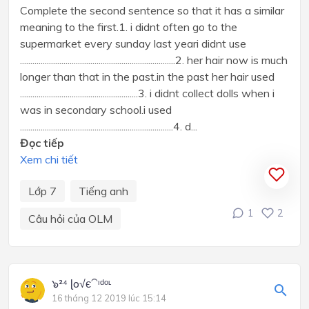
Complete the second sentence so that it has a similar
meaning to the first.1. i didnt often go to the
supermarket every sunday last yeari didnt use
...........................................................................2. her hair now is much
longer than that in the past.in the past her hair used
.........................................................3. i didnt collect dolls when i
was in secondary school.i used
..........................................................................4. d...
Đọc tiếp
Xem chi tiết
Lớp 7
Tiếng anh
1
2
Câu hỏi của OLM
๖²⁴ ɭo√є⁀ᶦᵈᵒᶫ
16 tháng 12 2019 lúc 15:14