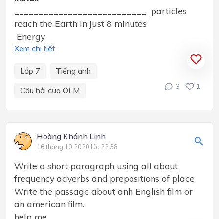
___________________________
particles
reach the Earth in just 8 minutes
Energy
Xem chi tiết
Lớp 7
Tiếng anh
3
1
Câu hỏi của OLM
Hoàng Khánh Linh
16 tháng 10 2020 lúc 22:38
Write a short paragraph using all about
frequency adverbs and prepositions of place
Write the passage about anh English film or
an american film.
help me