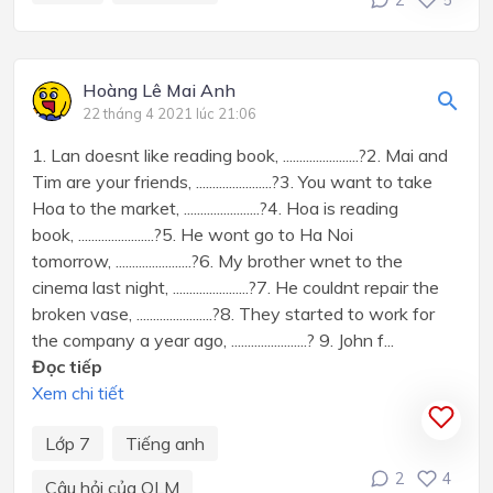
Hoàng Lê Mai Anh
22 tháng 4 2021 lúc 21:06
1. Lan doesnt like reading book, .......................?2. Mai and
Tim are your friends, .......................?3. You want to take
Hoa to the market, .......................?4. Hoa is reading
book, .......................?5. He wont go to Ha Noi
tomorrow, .......................?6. My brother wnet to the
cinema last night, .......................?7. He couldnt repair the
broken vase, .......................?8. They started to work for
the company a year ago, .......................? 9. John f...
Đọc tiếp
Xem chi tiết
Lớp 7
Tiếng anh
2
4
Câu hỏi của OLM