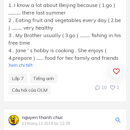
1. I know a lot about Beijing because ( 1.go )
.............. there last summer
2 . Eating fruit and vegetables every day ( 2.be
) ............ very healthy
3 . My Brother usually ( 3.go ) ............ fishing in his
free time
4 . Jane ' s hobby is cooking . She enjoys (
4.prepare ) ........ food for her family and friends
Xem chi tiết
Lớp 7
Tiếng anh
10
2
Câu hỏi của OLM
nguyen thanh chuc
23 tháng 12 2019 lúc 12:39