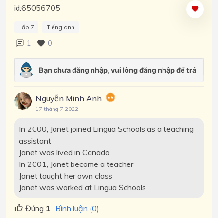
id:65056705
Lớp 7
Tiếng anh
1
0
Nguyễn Minh Anh
17 tháng 7 2022
In 2000, Janet joined Lingua Schools as a teaching
assistant
Janet was lived in Canada
In 2001, Janet become a teacher
Janet taught her own class
Janet was worked at Lingua Schools
Đúng
1
Bình luận (0)