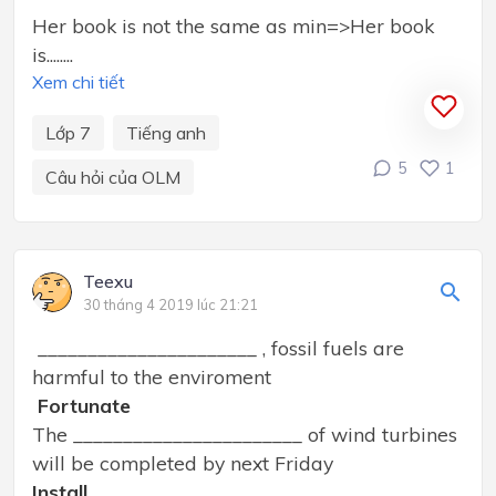
Her book is not the same as min=>Her book
is........
Xem chi tiết
Lớp 7
Tiếng anh
5
1
Câu hỏi của OLM
Teexu
30 tháng 4 2019 lúc 21:21
______________________ , fossil fuels are
harmful to the enviroment
Fortunate
The _______________________ of wind turbines
will be completed by next Friday
Install