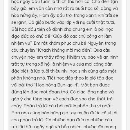
học ngày đầu tuần là thích thú hơn cả. Cho đến tận
bây giờ, em vẫn còn nhớ rất rõ buổi học sôi động và
hào hứng ấy. Hôm ấy bầu trời trong xanh, khí trời se
se lạnh. Cô giáo bước vào lớp với nụ cười thật tươi.
Bài học đầu tiên cô dành cho chúng em là bài học
đạo đức có chủ đề “Giúp đỡ các chú công an làm
nhiệm vụ”. Em rất khâm phục chú bé Nguyễn trong
câu chuyện “Khách không mời mà đến”. Qua câu
chuyện này em thấy rằng: Nhiệm vụ bảo vệ an ninh
trật tự trong xã hội là nhiệm vụ của mọi công dân,
đặc biệt là lứa tuổi thiếu nhi, học sinh cũng góp một
phần không nhỏ. Tiết học tiếp theo là giờ tập đọc
với bài thơ “Hoa hồng Bun-ga-ri”. Một bạn được
đứng lên đọc một đoạn thơ. Cô giáo lắng nghe và
góp ý cho từng bạn về cách đọc sao cho thật trôi
chảy. Phần trả lời câu hỏi mới là phần thú vị nhất.
Bạn nào cũng hào hứng giơ tay muốn được cô ưu ái
cho phần trả lời. Có những bạn đưa ra những câu
trả lời thật ngây ngô và hồn nhiên, nhưng đã mang