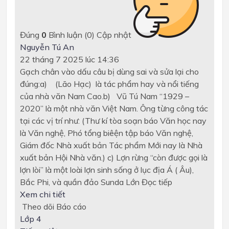
Đúng
0
Bình luận (
0
)
Cập nhật
Nguyễn Tú An
22 tháng 7 2025 lúc 14:36
Gạch chân vào dấu câu bị dùng sai và sửa lại cho
đúng:a) (Lão Hạc) là tác phẩm hay và nổi tiếng
của nhà văn Nam Cao.b) Vũ Tú Nam “1929 –
2020” là một nhà văn Việt Nam. Ông từng công tác
tại các vị trí như: (Thư kí tòa soạn báo Văn học nay
là Văn nghệ, Phó tổng biêện tập báo Văn nghệ,
Giám đốc Nhà xuất bản Tác phẩm Mới nay là Nhà
xuất bản Hội Nhà văn.) c) Lợn rừng “còn được gọi là
lợn lòi” là một loài lợn sinh sống ở lục địa Á ( Âu),
Bắc Phi, và quần đảo Sunda Lớn
Đọc tiếp
Xem chi tiết
Theo dõi
Báo cáo
Lớp 4