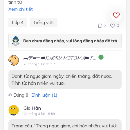
tính từ:
Xem chi tiết
Lớp 4
Tiếng việt
2
0
︻デ═一👑𝓚𝓐𝓞𝓡𝓤 𝓜𝓘𝓣𝓞𝓜𝓐👑𝓕...
25 tháng 1 lúc 21:17
Danh từ: ngục giam, ngày, chiến thắng, đất nước.
Tính từ: hồn nhiên vui tươi.
Đúng
0
Bình luận (
1
)
Gia Hân
29 tháng 3 lúc 15:59
Trong câu: “Trong ngục giam, chị hồn nhiên, vui tươi