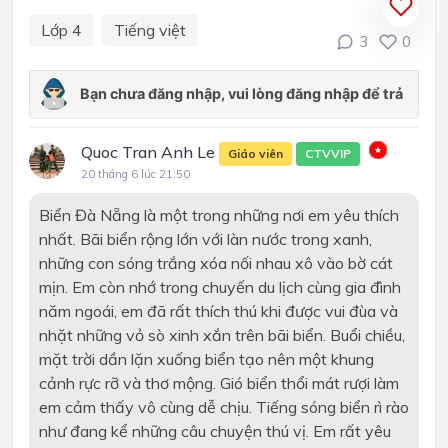
Lớp 4
Tiếng việt
3
0
Quoc Tran Anh Le
Giáo viên
CTVVIP
20 tháng 6 lúc 21:50
Biển Đà Nẵng là một trong những nơi em yêu thích
nhất. Bãi biển rộng lớn với làn nước trong xanh,
những con sóng trắng xóa nối nhau xô vào bờ cát
mịn. Em còn nhớ trong chuyến du lịch cùng gia đình
năm ngoái, em đã rất thích thú khi được vui đùa và
nhặt những vỏ sò xinh xắn trên bãi biển. Buổi chiều,
mặt trời dần lặn xuống biển tạo nên một khung
cảnh rực rỡ và thơ mộng. Gió biển thổi mát rượi làm
em cảm thấy vô cùng dễ chịu. Tiếng sóng biển rì rào
như đang kể những câu chuyện thú vị. Em rất yêu