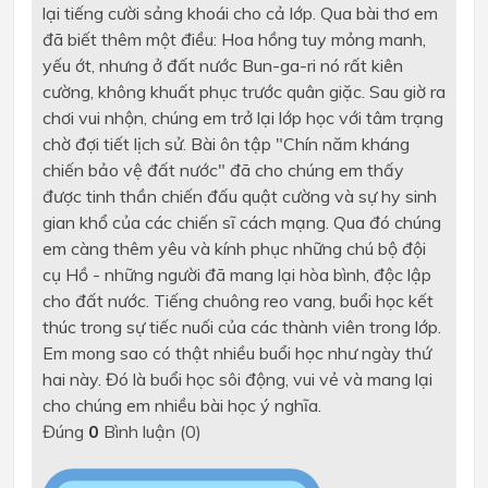
lại tiếng cười sảng khoái cho cả lớp. Qua bài thơ em
đã biết thêm một điều: Hoa hồng tuy mỏng manh,
yếu ớt, nhưng ở đất nước Bun-ga-ri nó rất kiên
cường, không khuất phục trước quân giặc. Sau giờ ra
chơi vui nhộn, chúng em trở lại lớp học với tâm trạng
chờ đợi tiết lịch sử. Bài ôn tập "Chín năm kháng
chiến bảo vệ đất nước" đã cho chúng em thấy
được tinh thần chiến đấu quật cường và sự hy sinh
gian khổ của các chiến sĩ cách mạng. Qua đó chúng
em càng thêm yêu và kính phục những chú bộ đội
cụ Hồ - những người đã mang lại hòa bình, độc lập
cho đất nước. Tiếng chuông reo vang, buổi học kết
thúc trong sự tiếc nuối của các thành viên trong lớp.
Em mong sao có thật nhiều buổi học như ngày thứ
hai này. Đó là buổi học sôi động, vui vẻ và mang lại
cho chúng em nhiều bài học ý nghĩa.
Đúng
0
Bình luận (
0
)