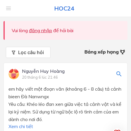
HOC24
Vui lòng
đăng nhập
để hỏi bài
Bảng xếp hạng
Lọc câu hỏi
Nguyễn Huy Hoàng
20 tháng 6 lúc 21:46
em hãy viết một đoạn văn (khoảng 6 - 8 câu) tả cảnh
bieen Đà Nanwngx
Yêu cầu: Khéo léo đan xen giữa việc tả cảnh vật và kể
lại kỷ niệm. Sử dụng từ ngữ bộc lộ rõ tình cảm của em
dành cho nơi đó.
Xem chi tiết