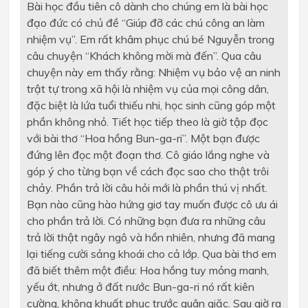
Bài học đầu tiên cô dành cho chúng em là bài học
đạo đức có chủ đề “Giúp đỡ các chú công an làm
nhiệm vụ”. Em rất khâm phục chú bé Nguyễn trong
câu chuyện “Khách không mời mà đến”. Qua câu
chuyện này em thấy rằng: Nhiệm vụ bảo vệ an ninh
trật tự trong xã hội là nhiệm vụ của mọi công dân,
đặc biệt là lứa tuổi thiếu nhi, học sinh cũng góp một
phần không nhỏ. Tiết học tiếp theo là giờ tập đọc
với bài thơ “Hoa hồng Bun-ga-ri”. Một bạn được
đứng lên đọc một đoạn thơ. Cô giáo lắng nghe và
góp ý cho từng bạn về cách đọc sao cho thật trôi
chảy. Phần trả lời câu hỏi mới là phần thú vị nhất.
Bạn nào cũng hào hứng giơ tay muốn được cô ưu ái
cho phần trả lời. Có những bạn đưa ra những câu
trả lời thật ngây ngô và hồn nhiên, nhưng đã mang
lại tiếng cười sảng khoái cho cả lớp. Qua bài thơ em
đã biết thêm một điều: Hoa hồng tuy mỏng manh,
yếu ớt, nhưng ở đất nước Bun-ga-ri nó rất kiên
cường, không khuất phục trước quân giặc. Sau giờ ra