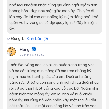
nhớ mãi khoảnh khắc cùng gia đình ngồi ngắm ánh
hoàng hôn , đẹp như một giấc mơ vậy. Chuyến đi
lần này để lại cho em những kỷ niệm đáng nhớ, khó
quên và hy vọng sẽ có dịp quay lại nơi đầy kỉ niệm
ấy.
Đúng
1
Bình luận (
0
)
Hùng
21 tháng 6 lúc 8:55
Biển Đà Nẵng bao la với làn nước xanh trong veo
và bờ cát trắng mịn màng đã ôm trọn những kỷ
niệm mùa hè hạnh phúc của em. Dưới ánh nắng
vàng rực rỡ, từng con sóng tinh nghịch cứ đuổi nhau
rồi vỡ òa thành bọt trắng xóa vỗ vào bờ. Ngắm nhìn
cảnh biển thơ mộng ấy, em lại nhớ về buổi chiều
hôm ấy, khi cùng bố kiên nhẫn xây một tòa lâu đài
cát thật lớn. Lúc một cơn sóng lớn vô tình tràn vào