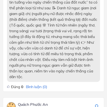
tin tưởng vào ngày chiến thắng của đất nước” ta có
thể phân loại từ như sau: 📝 Danh từ ngục giam (nơi
giam giữ) chị (người phụ nữ được nhắc đến) ngày
(thời điểm) chiến thắng (kết quả thắng lợi) đất nước
(Tổ quốc, quốc gia) 🌸 Tính từ hồn nhiên (ngây thơ,
trong sáng) vui tươi (trạng thái vui vẻ, rạng rỡ) tin
tưởng (ở đây là động từ, nhưng mang sắc thái biểu
cảm gần như tính từ chỉ trạng thái tâm lý) 👉 Như
vậy, câu văn vừa có danh từ để chỉ sự vật, hiện
tượng, vừa có tính từ để miêu tả trạng thái, phẩm
chất của nhân vật. Điều này làm nổi bật hình ảnh
người phụ nữ trong ngục giam vẫn giữ được tinh
thần lạc quan, niềm tin vào ngày chiến thắng của
dân tộc.
Đúng
0
Bình luận (
0
)
Quách Phước An