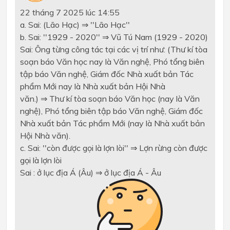
22 tháng 7 2025 lúc 14:55
a. Sai: (Lão Hạc)
⇒
''Lão Hạc''
b. Sai: ''1929 - 2020''
⇒
Vũ Tú Nam (1929 - 2020)
Sai: Ông từng công tác tại các vị trí như: (Thư kí tòa
soạn báo Văn học nay là Văn nghệ, Phó tổng biên
tập báo Văn nghệ, Giám đốc Nhà xuất bản Tác
phẩm Mới nay là Nhà xuất bản Hội Nhà
văn.)
⇒
Thư kí tòa soạn báo Văn học (nay là Văn
nghệ), Phó tổng biên tập báo Văn nghệ, Giám đốc
Nhà xuất bản Tác phẩm Mới (nay là Nhà xuất bản
Hội Nhà văn).
c. Sai: ''còn được gọi là lợn lòi''
⇒
Lợn rừng còn được
gọi là lợn lòi
Sai : ở lục địa Á (Âu)
⇒
ở lục địa Á - Âu