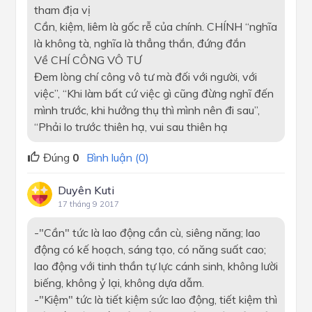
tham địa vị
Cần, kiệm, liêm là gốc rễ của chính. CHÍNH “nghĩa
là không tà, nghĩa là thẳng thắn, đứng đắn
Về CHÍ CÔNG VÔ TƯ
Đem lòng chí công vô tư mà đối với người, với
việc”, “Khi làm bất cứ việc gì cũng đừng nghĩ đến
mình trước, khi hưởng thụ thì mình nên đi sau”,
“Phải lo trước thiên hạ, vui sau thiên hạ
Đúng
0
Bình luận (0)
Duyên Kuti
17 tháng 9 2017
-"Cần" tức là lao động cần cù, siêng năng; lao
động có kế hoạch, sáng tạo, có năng suất cao;
lao động với tinh thần tự lực cánh sinh, không lười
biếng, không ỷ lại, không dựa dẫm.
-"Kiệm" tức là tiết kiệm sức lao động, tiết kiệm thì