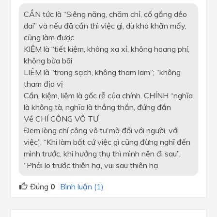
CẦN tức là “Siêng năng, chăm chỉ, cố gắng dẻo
dai” và nếu đã cần thì việc gì, dù khó khăn mấy,
cũng làm được
KIỆM là “tiết kiệm, không xa xỉ, không hoang phí,
không bừa bãi
LIÊM là “trong sạch, không tham lam”; “không
tham địa vị
Cần, kiệm, liêm là gốc rễ của chính. CHÍNH “nghĩa
là không tà, nghĩa là thẳng thắn, đứng đắn
Về CHÍ CÔNG VÔ TƯ
Đem lòng chí công vô tư mà đối với người, với
việc”, “Khi làm bất cứ việc gì cũng đừng nghĩ đến
mình trước, khi hưởng thụ thì mình nên đi sau”,
“Phải lo trước thiên hạ, vui sau thiên hạ
Đúng
0
Bình luận (1)