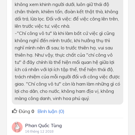
không xem khinh người dưới, luôn giữ thái độ
chân thành, khiêm tốn, đoàn kết thật thà, không
dối trá, lừa lọc. Đối với việc: để việc công lên trên,
lên trước việc tư, việc nhà.
-"Chí công vô tư" là khi làm bất cứ việc gì cũng
không nghĩ đến mình trước, khi hưởng thụ thì
nghĩ mình nên đi sau; lo trước thiên hạ, vui sau
thiên hạ. Như vậy, thực chất của "chí công vô
tư" ở đây chính là thể hiện mối quan hệ giữa lợi
ích cá nhân với lợi ích tập thể, thể hiện thái độ,
trách nhiệm của mỗi người đối với công việc được
giao. "Chí công vô tư" còn là ham làm những gì có
lợi cho dân, cho nước, không ham địa vị, không
màng công danh, vinh hoa phú quý.
Đúng
0
Bình luận (0)
Phan Quốc Tùng
16 tháng 12 2018