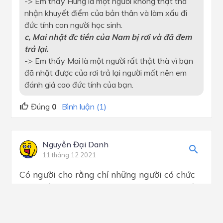
-> Em thấy Hùng là một người không thật thà
nhận khuyết điểm của bản thân và làm xấu đi
đức tính con người học sinh.
c, Mai nhặt đc tiền của Nam bị rơi và đã đem
trả lại.
-> Em thấy Mai là một người rất thật thà vì bạn
đã nhặt được của rơi trả lại người mất nên em
đánh giá cao đức tính của bạn.
Đúng
0
Bình luận (1)
Nguyễn Đại Danh
11 tháng 12 2021
Có người cho rằng chỉ những người có chức
có quyền mới phải rèn luyện tính liêm khiết
vì những người này mới có những điều kiện,
cơ hội để tham ô, nhận hối lộ còn người bình