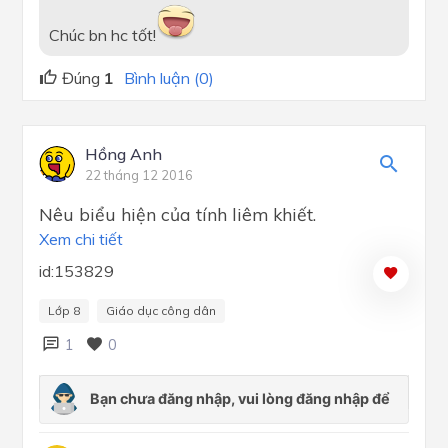
Chúc bn hc tốt!
Đúng
1
Bình luận (0)
Hồng Anh
22 tháng 12 2016
Nêu biểu hiện của tính liêm khiết.
Xem chi tiết
id:153829
Lớp 8
Giáo dục công dân
1
0