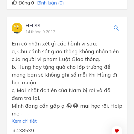
Đúng
0
Bình luận (0)
HH SS
14 tháng 9 2017
Em có nhận xét gì các hành vi sau:
a, Chú cảnh sát giao thông không nhận tiền
của người vi phạm Luật Giao thông.
b, Hùng hay tặng quà cho lớp trưởng để
mong bạn sẽ không ghi sổ mỗi khi Hùng đi
học muộn.
c, Mai nhặt đc tiền của Nam bị rơi và đã
đem trả lại.
Mình đang cần gấp ạ 😭😭 mai học rôi. Help
me~~~
Xem chi tiết
id:438539