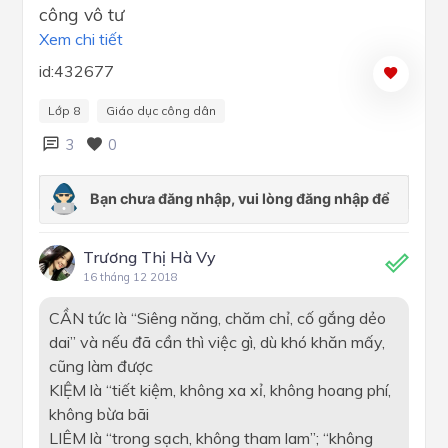
công vô tư
Xem chi tiết
id:432677
Lớp 8
Giáo dục công dân
3
0
Trương Thị Hà Vy
16 tháng 12 2018
CẦN tức là “Siêng năng, chăm chỉ, cố gắng dẻo
dai” và nếu đã cần thì việc gì, dù khó khăn mấy,
cũng làm được
KIỆM là “tiết kiệm, không xa xỉ, không hoang phí,
không bừa bãi
LIÊM là “trong sạch, không tham lam”; “không