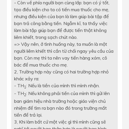
- Còn về phía người bạn cùng lớp: bạn có ý tốt,
tạo điều kiện cho ta có tiền mua thuốc cho mẹ,
nhưng điều kiện của bạn là làm giúp bài tập để
bạn trả công bằng tiền. Ngẫm kĩ, ta thấy việc
làm bài tập giúp bạn để được tiền thật không
liêm khiết, trong sạch chút nào.
=> Vậy nên, ở tình huống này, ta muốn là một
người liêm khiết thì cần từ chối ngay yêu cầu của
bạn. Còn mẹ thì ta nên vay tiền hàng xóm, cô
bác để mua thuốc cho mẹ.
2, Trường hợp này cũng có hai trường hợp nhỏ
khác xảy ra:
- TH
: Nếu là tiền của mình thì mình nhận.
1
- TH
: Nếu không phải tiền của mình thì gửi lên
2
ban giám hiệu nhà trường hoặc giáo viện chủ
nhiệm để tìm ra bạn nào đó trong trường mất
tiền để trả lại.
3, Khi làm bất cứ một việc gì thì mình cũng sẽ
nghĩ tới người bạn thân hơn là người bạn bình