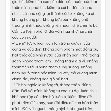
giờ, tiết kiệm tiền của của dân, của nước, của bản
thân mình; phải tiết kiệm từ cái to đến cái nhỏ,
nhiều cái nhỏ cộng lại thành cái to; không xa xỉ,
không hoang phí, không bừa bãi, không phô
trương hình thức, không liên hoan, chè chén lu bù.
Cần và Kiệm phải đi đôi với nhau như hai chân
của con người.
-"Liêm" tức là luôn luôn tôn trọng giữ gìn của
công và của dân; không xâm phạm một đồng xu,
hạt thóc của Nhà nước, của nhân dân. Phải trong
sạch, không tham lam. Không tham địa vị. Không
tham tiền tài. Không tham sung sướng. Không
ham người tâng bốc mình. Vì vậy mà quang minh
chính đại, không bao giờ hủ hoá.
-"Chính, nghĩa là không tà, thẳng thắn, đứng
đắn. Đối với mình: không tự cao, tự đại, luôn chịu
khó học tập cầu tiến bộ, luôn tự kiểm điểm để
phát triển điều hay, sửa đổi điều dở của bản thân
mình. Đối với người: không nịnh hót người trên,