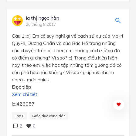
la thị ngọc hân
26 tháng 8 2017
Câu 1: a) Em có suy nghĩ gì về cách sử xự của Ma-ri
Quy-ri, Dương Chấn và của Bác Hồ trong những
câu chuyện trên b) Theo em, những cách sử xự đó
có điểm gì chung? Vì sao? c) Trong điều kiện hiện
nay, theo em, việc học tập những tấm gương đó có
còn phù hợp nữa không? Vì sao? giúp mk nhanh
nhea~ mơn nhìu~
Đọc tiếp
Xem chi tiết
id:426057
Lớp 8
Giáo dục công dân
2
0