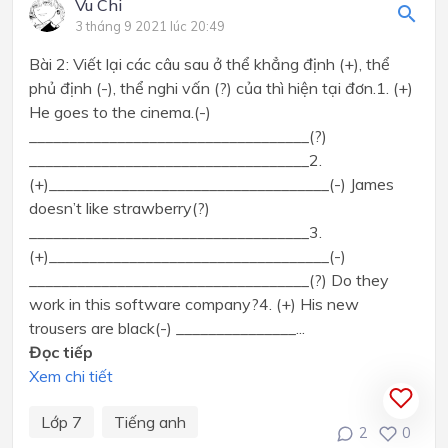
Vu Chi
3 tháng 9 2021 lúc 20:49
Bài 2: Viết lại các câu sau ở thể khẳng định (+), thể
phủ định (-), thể nghi vấn (?) của thì hiện tại đơn.1. (+)
He goes to the cinema.(-)
___________________________________(?)
___________________________________2.
(+)___________________________________(-) James
doesn’t like strawberry(?)
___________________________________3.
(+)___________________________________(-)
___________________________________(?) Do they
work in this software company?4. (+) His new
trousers are black(-) _______________...
Đọc tiếp
Xem chi tiết
Lớp 7
Tiếng anh
2
0