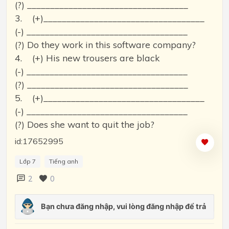
(?) ___________________________________
3. (+)___________________________________
(-) ___________________________________
(?) Do they work in this software company?
4. (+) His new trousers are black
(-) ___________________________________
(?) ___________________________________
5. (+)___________________________________
(-) ___________________________________
(?) Does she want to quit the job?
id:17652995
Lớp 7
Tiếng anh
2
0