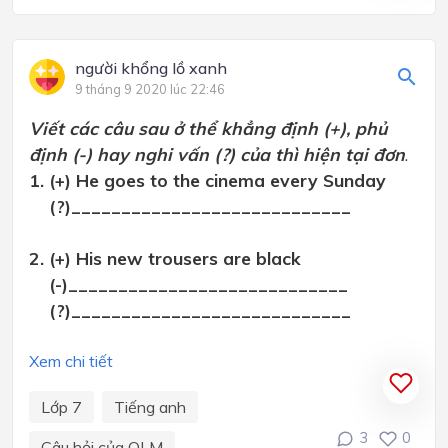
người khổng lồ xanh
9 tháng 9 2020 lúc 22:46
Viết các câu sau ở thể khẳng định (+), phủ
định (-) hay nghi vấn (?) của thì hiện tại đơn
.
1. (+) He goes to the cinema every Sunday
(?)____________________________
2. (+) His new trousers are black
(-)____________________________
(?)____________________________
Xem chi tiết
Lớp 7
Tiếng anh
3
0
Câu hỏi của OLM