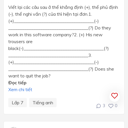
Viết lại các câu sau ở thể khẳng định (+), thể phủ định
(-), thể nghi vấn (?) của thì hiện tại đơn.1.
(+)___________________________________(-)
___________________________________(?) Do they
work in this software company?2. (+) His new
trousers are
black(-)___________________________________(?)
___________________________________3.
(+)___________________________________(-)
___________________________________(?) Does she
want to quit the job?
Đọc tiếp
Xem chi tiết
Lớp 7
Tiếng anh
3
0