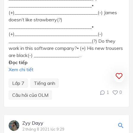
___________________________________⦁
(+)___________________________________(-) James
doesn’t like strawberry(?)
___________________________________⦁
(+)___________________________________(-)
___________________________________(?) Do they
work in this software company?⦁ (+) His new trousers
are black(-) ___________________...
Đọc tiếp
Xem chi tiết
Lớp 7
Tiếng anh
1
0
Câu hỏi của OLM
Zyy Dayy
2 tháng 8 2021 lúc 9:29