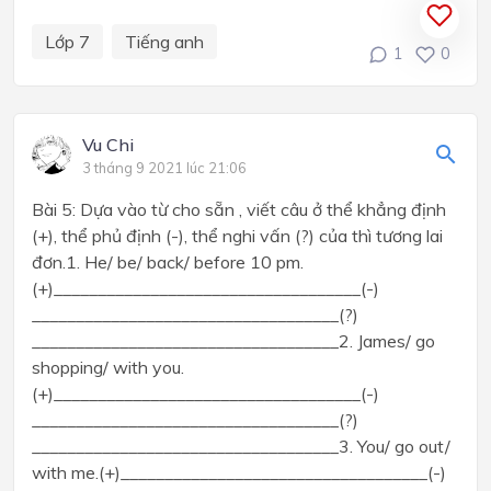
Lớp 7
Tiếng anh
1
0
Vu Chi
3 tháng 9 2021 lúc 21:06
Bài 5: Dựa vào từ cho sẵn , viết câu ở thể khẳng định
(+), thể phủ định (-), thể nghi vấn (?) của thì tương lai
đơn.1. He/ be/ back/ before 10 pm.
(+)___________________________________(-)
___________________________________(?)
___________________________________2. James/ go
shopping/ with you.
(+)___________________________________(-)
___________________________________(?)
___________________________________3. You/ go out/
with me.(+)___________________________________(-)