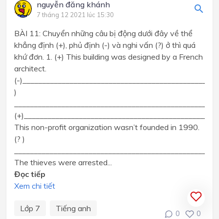
nguyễn đăng khánh
7 tháng 12 2021 lúc 15:30
BÀI 11: Chuyển những câu bị động dưới đây về thể
khẳng định (+), phủ định (-) và nghi vấn (?) ở thì quá
khứ đơn. 1. (+) This building was designed by a French
architect.
(-)__________________________________________________
)
____________________________________________________
(+)__________________________________________________
This non-profit organization wasn’t founded in 1990.
(? )
____________________________________________________
The thieves were arrested...
Đọc tiếp
Xem chi tiết
Lớp 7
Tiếng anh
0
0