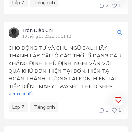
Lớp 7
Tiếng anh
3
1
Trần Diệp Chi
10 tháng 10 2021 lúc 11:12
CHO ĐỘNG TỪ VÀ CHỦ NGỮ SAU: HÃY
THÀNH LẬP CÂU Ở CÁC THỜI Ở DẠNG CÂU
KHẲNG ĐỊNH, PHỦ ĐỊNH, NGHI VẤN VỚI
QUÁ KHỨ ĐƠN, HIỆN TẠI ĐƠN, HIỆN TẠI
HOÀN THÀNH, TƯƠNG LAI ĐƠN, HIỆN TẠI
TIẾP DIỄN - MARY - WASH - THE DISHES
Xem chi tiết
Lớp 7
Tiếng anh
1
1