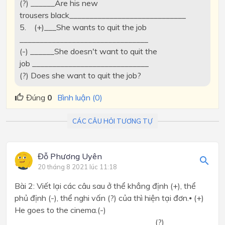
(?) ______Are his new
trousers black_____________________________
5. (+)___She wants to quit the job
________________________________
(-) ______She doesn't want to quit the
job _____________________________
(?) Does she want to quit the job?
Đúng
0
Bình luận (0)
CÁC CÂU HỎI TƯƠNG TỰ
Đỗ Phương Uyên
20 tháng 8 2021 lúc 11:18
Bài 2: Viết lại các câu sau ở thể khẳng định (+), thể
phủ định (-), thể nghi vấn (?) của thì hiện tại đơn.⦁ (+)
He goes to the cinema.(-)
___________________________________(?)