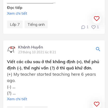
________________________...
Đọc tiếp
Xem chi tiết
Lớp 7
Tiếng anh
1
1
Khánh Huyền
23 tháng 10 2021 lúc 8:21
Viết các câu sau ở thể khẳng định (+), thể phủ
định (-), thể nghi vấn (?) ở thì quá khứ đơn.
(+) My teacher started teaching here 6 years
ago.
(-) ....
(?) ....
Xem chi tiết