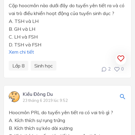
Cặp hoocmôn nào dưới đây do tuyến yên tiết ra và có
vai trò điều khiển hoạt động của tuyến sinh dục ?
A. TSH và LH
B. GH và LH
C. LH và FSH
D. TSH và FSH
Xem chi tiết
Lớp 8
Sinh học
2
0
Kiều Đông Du
23 tháng 6 2019 lúc 9:52
Hoocmôn PRL do tuyến yên tiết ra có vai trò gì ?
A. Kích thích sự rụng trứng
B. Kích thích sự kéo dài xương