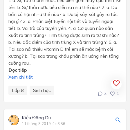
1 a. Sự tạo thành nước tiểu diễn gồm mấy quá trình. Kể
tên. b. Sự thải nước tiểu diễn ra như thế nào? 2. a. Da
bẩn có hại nh¬ư thế nào? b. Da bị xây xát gây ra tác
hại gì? 3. a. Phân biệt tuyến nội tiết và tuyến ngoại
tiết. b. Vai trò của tuyến yên. 4. a. Cơ quan nào sản
xuất ra tinh trùng? Tinh trùng được sinh ra từ khi nào?
b. Nêu đặc điểm của tinh trùng X và tinh trùng Y. 5. a.
Tại sao nói thiếu vitamin D trẻ em sẽ mắc bệnh còi
xương? b. Tại sao trong khẩu phần ăn uống nên tăng
cường rau...
Đọc tiếp
Xem chi tiết
Lớp 8
Sinh học
2
1
Kiều Đông Du
11 tháng 8 2019 lúc 8:56