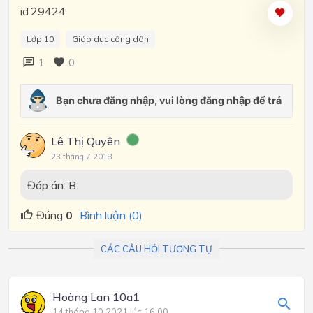
id:29424
Lớp 10
Giáo dục công dân
1
0
Lê Thị Quyên
23 tháng 7 2018
Đáp án:
B
Đúng
0
Bình luận (0)
CÁC CÂU HỎI TƯƠNG TỰ
Hoàng Lan 10a1
14 tháng 10 2021 lúc 16:00