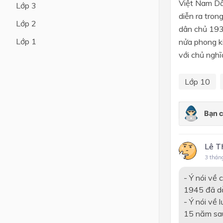
Việt Nam Dâ
Lớp 3
diễn ra tron
Lớp 4
Lớp 2
dân chủ 193
Lớp 3
Lớp 1
nửa phong ki
Lớp 2
với chủ nghĩa
Lớp 1
Lớp 10
Lê T
3 thán
- Ý nói về
1945 đã dẫ
- Ý nói về 
15 năm sau