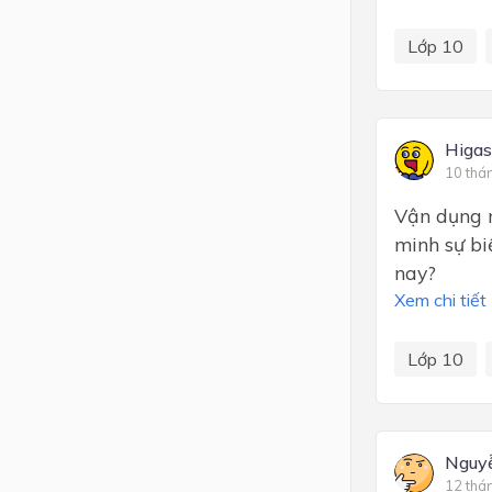
Lớp 10
Higas
10 thá
Vận dụng m
minh sự bi
nay?
Xem chi tiết
Lớp 10
Nguy
12 thá