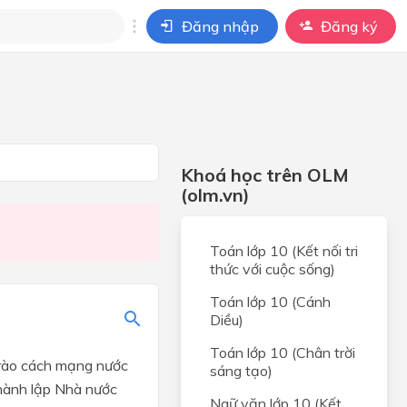
Đăng nhập
Đăng ký
i
ho câu hỏi của
BÀI HỌC
Khoá học trên OLM
(olm.vn)
Toán lớp 10 (Kết nối tri
thức với cuộc sống)
Toán lớp 10 (Cánh
Diều)
Toán lớp 10 (Chân trời
trào cách mạng nước
sáng tạo)
hành lập Nhà nước
Ngữ văn lớp 10 (Kết