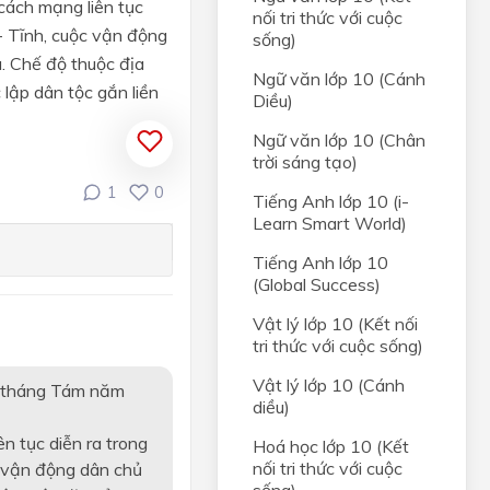
cách mạng liên tục
nối tri thức với cuộc
- Tĩnh, cuộc vận động
sống)
. Chế độ thuộc địa
Ngữ văn lớp 10 (Cánh
 lập dân tộc gắn liền
Diều)
Ngữ văn lớp 10 (Chân
trời sáng tạo)
1
0
Tiếng Anh lớp 10 (i-
Learn Smart World)
Tiếng Anh lớp 10
(Global Success)
Vật lý lớp 10 (Kết nối
tri thức với cuộc sống)
Vật lý lớp 10 (Cánh
g tháng Tám năm
diều)
n tục diễn ra trong
Hoá học lớp 10 (Kết
nối tri thức với cuộc
c vận động dân chủ