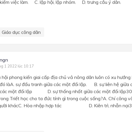
kiếm việc làm. C. lập hội, lập nhóm. D. trưng cầu ý dân.
Giáo dục công dân
engn
ng 1 2022 lúc 10:17
 hội phong kiến giai cấp địa chủ vả nông dân luôn có xu hướng b
i đó làA. sự đấu tranh giữa các mặt đối lập. B. sự liên hệ giữa 
 các mặt đối lập D. sự thống nhất giữa các mặt đối lập30.
 trong Triết học cho ta đức tính gì trong cuộc sống?A.
người khácC. Hòa nhập hợp tác D. Kiên trì, nhẫn nại31.