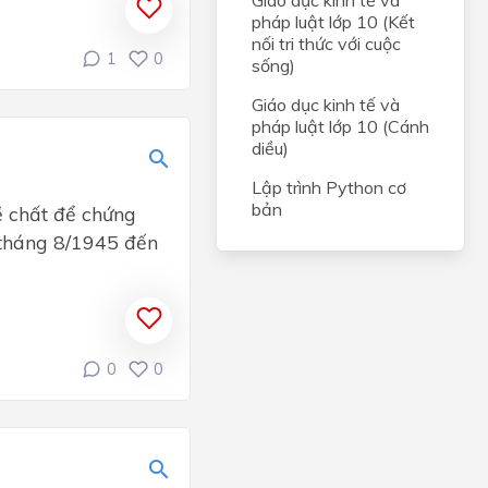
Giáo dục kinh tế và
pháp luật lớp 10 (Kết
nối tri thức với cuộc
1
0
sống)
Giáo dục kinh tế và
pháp luật lớp 10 (Cánh
diều)
Lập trình Python cơ
bản
ề chất để chứng
 tháng 8/1945 đến
0
0