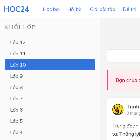
HOC24
Học bài
Hỏi bài
Giải bài tập
Đề thi
KHỐI LỚP
Lớp 12
LỚP HỌC
MÔN
Lớp 11
Lớp 12
Lớp 10
Lớp 11
Lớp 9
Bạn chưa đ
Lớp 10
Lớp 8
Lớp 9
Lớp 7
Lớp 8
Trịnh
Lớp 6
3 thán
Lớp 7
Lớp 5
Trong đoạn 
Lớp 6
Lớp 4
ta: Thắng l
Lớp 5