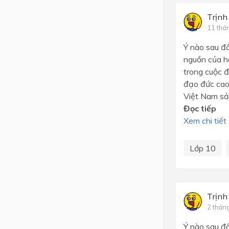
Trịnh
11 thá
Ý nào sau đâ
nguồn của hà
trong cuộc đ
đạo đức cao 
Việt Nam sản
Đọc tiếp
Xem chi tiết
Lớp 10
Trịnh
2 thán
Ý nào sau đâ