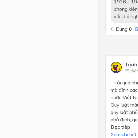
1936 – 194
phong kiến 
với chủ ngh
Đúng
0
B
Trịnh
25 thá
“Trải qua nh
mà đỉnh cao
nước Việt N
Quy luật mâu
quy luật phủ
phủ định, quy 
Đọc tiếp
Xem chi tiết