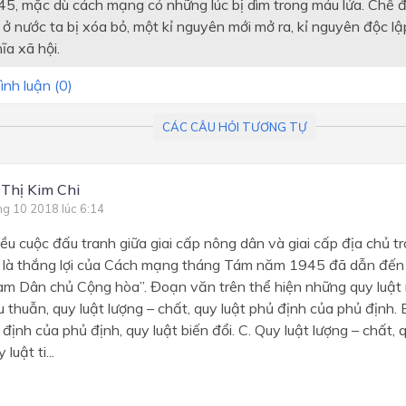
5, mặc dù cách mạng có những lúc bị dìm trong máu lửa. Chế đ
ở nước ta bị xóa bỏ, một kỉ nguyên mới mở ra, kỉ nguyên độc lậ
ĩa xã hội.
ình luận (
0
)
CÁC CÂU HỎI TƯƠNG TỰ
 Thị Kim Chi
ng 10 2018 lúc 6:14
iều cuộc đấu tranh giữa giai cấp nông dân và giai cấp địa chủ t
 là thắng lợi của Cách mạng tháng Tám năm 1945 đã dẫn đến 
am Dân chủ Cộng hòa”. Đoạn văn trên thể hiện những quy luật 
 thuẫn, quy luật lượng – chất, quy luật phủ định của phủ định. 
 định của phủ định, quy luật biến đổi. C. Quy luật lượng – chất, 
luật ti...