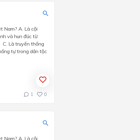
ệt Nam? A. Là cội
ành và hun đúc từ
. C. Là truyền thống
hống tự trong dân tộc
1
0
ệt Nam? A. Là cội