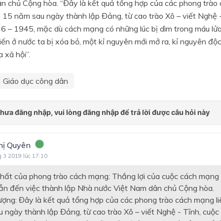
n chủ Cộng hòa. “Đây là kết quả tổng hợp của các phong trào 
g 15 năm sau ngày thành lập Đảng, từ cao trào Xô – viết Nghệ 
6 – 1945, mặc dù cách mạng có những lúc bị dìm trong máu lửa
ến ở nước ta bị xóa bỏ, một kỉ nguyên mới mở ra, kỉ nguyên độc
 xã hội”.
Giáo dục công dân
hị Quyên
g 3 2019 lúc 17:10
 chất của phong trào cách mạng: Thắng lợi của cuộc cách mạn
n đến việc thành lập Nhà nước Việt Nam dân chủ Cộng hòa.
lượng: Đây là kết quả tổng hợp của các phong trào cách mạng liê
 ngày thành lập Đảng, từ cao trào Xô – viết Nghệ - Tĩnh, cuộ