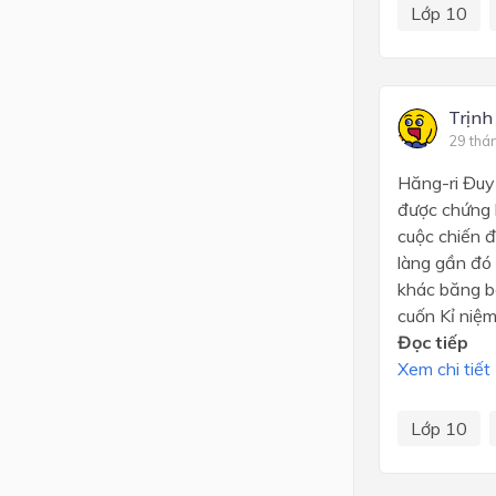
Lớp 10
Trịnh
29 thá
Hăng-ri Đuy
được chứng k
cuộc chiến đ
làng gần đó
khác băng b
cuốn Kỉ niệm
Đọc tiếp
Xem chi tiết
Lớp 10