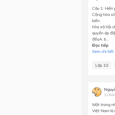
Câu 1: Hiến
Cộng hòa 
kiến. D. 
hòa xã hội 
quyền áp đặ
đềuA. b...
Đọc tiếp
Xem chi tiết
Lớp 10
Nguy
12 thá
Một trong n
Việt Nam là 