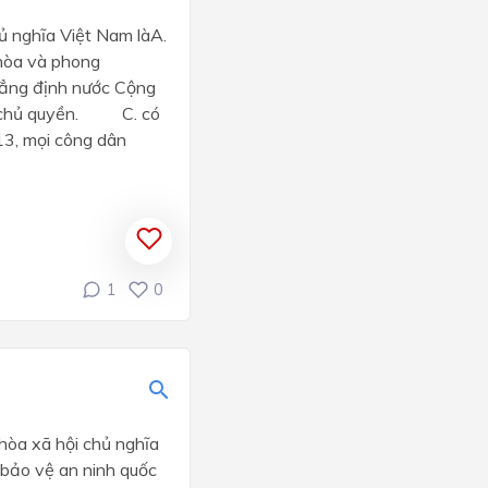
ủ nghĩa Việt Nam làA.
a và phong
g định nước Cộng
có chủ quyền. C. có
3, mọi công dân
1
0
hòa xã hội chủ nghĩa
 bảo vệ an ninh quốc