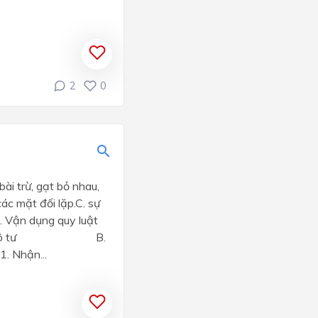
2
0
ài trừ, gạt bỏ nhau,
các mặt đối lặp.C. sự
 Vận dụng quy luật
 Chí công vô tư B.
 Nhận...