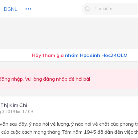
ĐGNL
Tìm kiếm câu trả lờ
Tìm kiếm câu trả lời c
 HỌC
CHỦ ĐỀ / CHƯƠNG
bạn
Hãy tham gia
nhóm Học sinh Hoc24OLM
ăng nhập. Vui lòng
đăng nhập
để hỏi bài
 Thị Kim Chi
g 3 2019 lúc 17:09
văn sau đây, ý nào nói về lượng, ý nào nói về chất của phong 
ợi của cuộc cách mạng tháng Tám năm 1945 đã dẫn đến việc t