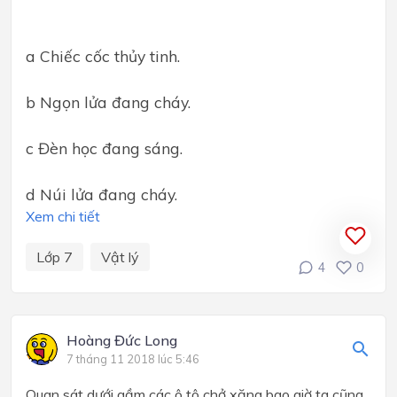
a Chiếc cốc thủy tinh.
b Ngọn lửa đang cháy.
c Đèn học đang sáng.
d Núi lửa đang cháy.
Xem chi tiết
Lớp 7
Vật lý
4
0
Hoàng Đức Long
7 tháng 11 2018 lúc 5:46
Quan sát dưới gầm các ô tô chở xăng bao giờ ta cũng