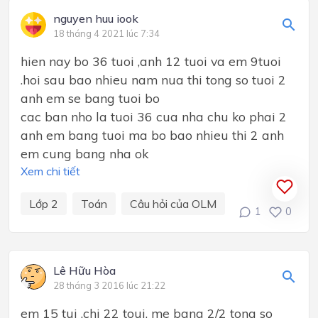
nguyen huu iook
18 tháng 4 2021 lúc 7:34
hien nay bo 36 tuoi ,anh 12 tuoi va em 9tuoi
.hoi sau bao nhieu nam nua thi tong so tuoi 2
anh em se bang tuoi bo
cac ban nho la tuoi 36 cua nha chu ko phai 2
anh em bang tuoi ma bo bao nhieu thi 2 anh
em cung bang nha ok
Xem chi tiết
Lớp 2
Toán
Câu hỏi của OLM
1
0
Lê Hữu Hòa
28 tháng 3 2016 lúc 21:22
em 15 tui .chi 22 toui. me bang 2/2 tong so