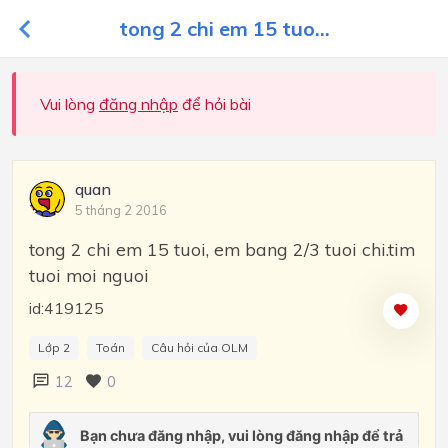
tong 2 chi em 15 tuo...
Vui lòng
đăng nhập
để hỏi bài
quan
5 tháng 2 2016
tong 2 chi em 15 tuoi, em bang 2/3 tuoi chi.tim
tuoi moi nguoi
id:419125
Lớp 2
Toán
Câu hỏi của OLM
12
0