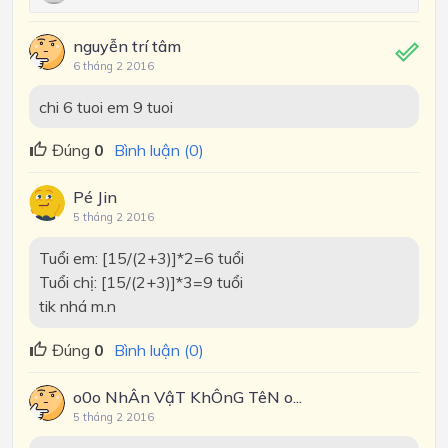
nguyễn trí tâm
6 tháng 2 2016
chi 6 tuoi em 9 tuoi
Đúng
0
Bình luận (0)
Pé Jin
5 tháng 2 2016
Tuổi em: [15/(2+3)]*2=6 tuổi
Tuổi chị: [15/(2+3)]*3=9 tuổi
tik nhá m.n
Đúng
0
Bình luận (0)
o0o NhÂn VậT KhÔnG TêN o...
5 tháng 2 2016