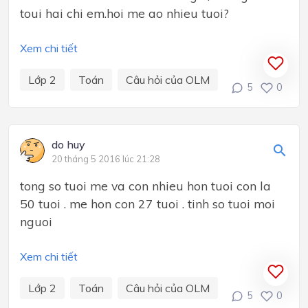
toui hai chi em.hoi me ao nhieu tuoi?
Xem chi tiết
Lớp 2
Toán
Câu hỏi của OLM
5
0
do huy
20 tháng 5 2016 lúc 21:28
tong so tuoi me va con nhieu hon tuoi con la
50 tuoi . me hon con 27 tuoi . tinh so tuoi moi
nguoi
Xem chi tiết
Lớp 2
Toán
Câu hỏi của OLM
5
0