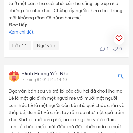
ta ở một căn nhà cuối phố, cái nhà cũng lụp xụp như
những căn nhà khác. Chừng ấy người chen chúc trong
một khỏang rộng độ bằng hai chiế...
Đọc tiếp
Xem chi tiết
Lớp 11
Ngữ văn
1
0
Đinh Hoàng Yến Nhi
7 tháng 8 2019 lúc 14:40
Đọc văn bản sau và trả lời các câu hỏi đã cho:Nhà mẹ
Lê là một gia đình một người mẹ với mười một người
con. Bác Lê là một người đàn bà nhà quê chắc chắn và
thấp bé, da mặt và chân tay răn reo như một quả trám
khô. Khi bác mới đến phố, ai ai cũng chú ý đến đám
con của bác: mười một đứa, mà đứa nhớn mới có mười