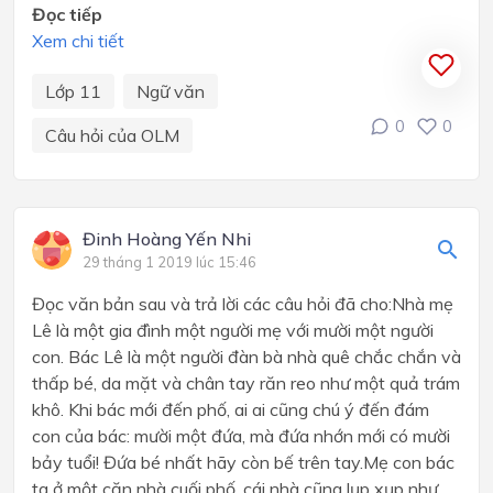
Đọc tiếp
Xem chi tiết
Lớp 11
Ngữ văn
0
0
Câu hỏi của OLM
Đinh Hoàng Yến Nhi
29 tháng 1 2019 lúc 15:46
Đọc văn bản sau và trả lời các câu hỏi đã cho:Nhà mẹ
Lê là một gia đình một người mẹ với mười một người
con. Bác Lê là một người đàn bà nhà quê chắc chắn và
thấp bé, da mặt và chân tay răn reo như một quả trám
khô. Khi bác mới đến phố, ai ai cũng chú ý đến đám
con của bác: mười một đứa, mà đứa nhớn mới có mười
bảy tuổi! Đứa bé nhất hãy còn bế trên tay.Mẹ con bác
ta ở một căn nhà cuối phố, cái nhà cũng lụp xụp như