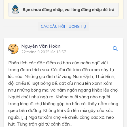
CÁC CÂU HỎI TƯƠNG TỰ
Nguyễn Văn Hoàn
22 tháng 9 2025 lúc 18:57
Phân tích các đặc điểm cơ bản của ngôn ngữ viết
trong đoạn trích sau: Cái đói đã tràn đến xóm này tự
lúc nào. Những gia đình từ vùng Nam Định, Thái Bình,
đội chiếu lũ lượt bồng bế, dắt díu nhau lên xanh xám
như những bóng ma, và nằm ngổn ngang khắp lều chợ.
Người chết như ngả rạ. Không buổi sáng nào người
trong làng đi chợ không gặp ba bốn cái thây nằm còng
queo bên đường. Không khí vẩn lên mùi gây của xác
người. […] Ngã tư xóm chợ về chiều càng xác xơ, heo
hút. Từng trận gió từ cánh đồn...