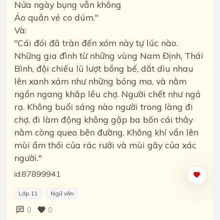
Nửa ngày bụng vẫn không
Áo quần vẻ co dúm."
Và:
"Cái đói đã tràn đến xóm này tự lúc nào.
Những gia đình từ những vùng Nam Định, Thái
Bình, đội chiếu lũ lượt bồng bế, dắt dìu nhau
lên xanh xám như những bóng ma, và nằm
ngổn ngang khắp lều chợ. Người chết như ngả
rạ. Không buổi sáng nào người trong làng đi
chợ, đi làm động không gặp ba bốn cái thây
nằm còng queo bên đường. Không khí vẩn lên
mùi ẩm thối của rác rưởi và mùi gây của xác
người."
id:87899941
Lớp 11
Ngữ văn
0
0