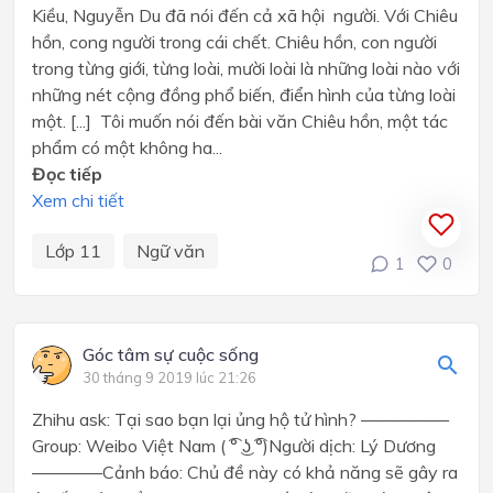
Kiều, Nguyễn Du đã nói đến cả xã hội người. Với Chiêu
hồn, cong người trong cái chết. Chiêu hồn, con người
trong từng giới, từng loài, mười loài là những loài nào với
những nét cộng đồng phổ biến, điển hình của từng loài
một. [...] Tôi muốn nói đến bài văn Chiêu hồn, một tác
phẩm có một không ha...
Đọc tiếp
Xem chi tiết
Lớp 11
Ngữ văn
1
0
Góc tâm sự cuộc sống
30 tháng 9 2019 lúc 21:26
Zhihu ask: Tại sao bạn lại ủng hộ tử hình? —————
Group: Weibo Việt Nam ( ͡° ͜ʖ ͡°)Người dịch: Lý Dương
————Cảnh báo: Chủ đề này có khả năng sẽ gây ra