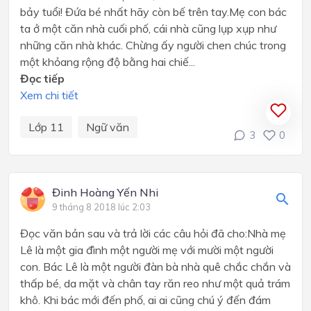
bảy tuổi! Đứa bé nhất hãy còn bế trên tay.Mẹ con bác
ta ở một căn nhà cuối phố, cái nhà cũng lụp xụp như
những căn nhà khác. Chừng ấy người chen chúc trong
một khỏang rộng độ bằng hai chiế...
Đọc tiếp
Xem chi tiết
Lớp 11
Ngữ văn
3
0
Đinh Hoàng Yến Nhi
9 tháng 8 2018 lúc 2:03
Đọc văn bản sau và trả lời các câu hỏi đã cho:Nhà mẹ
Lê là một gia đình một người mẹ với mười một người
con. Bác Lê là một người đàn bà nhà quê chắc chắn và
thấp bé, da mặt và chân tay răn reo như một quả trám
khô. Khi bác mới đến phố, ai ai cũng chú ý đến đám