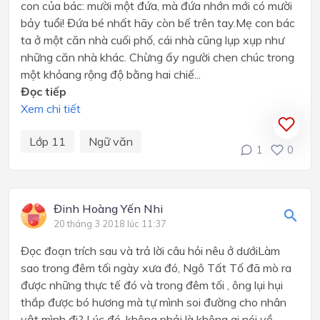
con của bác: mười một đứa, mà đứa nhớn mới có mười
bảy tuổi! Đứa bé nhất hãy còn bế trên tay.Mẹ con bác
ta ở một căn nhà cuối phố, cái nhà cũng lụp xụp như
những căn nhà khác. Chừng ấy người chen chúc trong
một khỏang rộng độ bằng hai chiế...
Đọc tiếp
Xem chi tiết
Lớp 11
Ngữ văn
1
0
Đinh Hoàng Yến Nhi
20 tháng 3 2018 lúc 11:37
Đọc đoạn trích sau và trả lời câu hỏi nêu ở dướiLàm
sao trong đêm tối ngày xưa đó, Ngô Tất Tố đã mò ra
được những thực tế đó và trong đêm tối , ông lụi hụi
thắp được bó hương mà tự mình soi đường cho nhân
vật mình đi? Lúc đó, không phải là không ai nói về