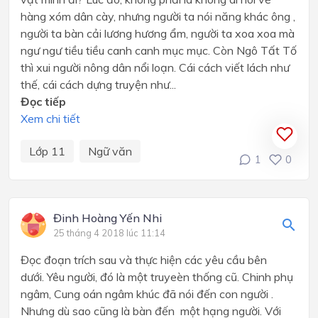
hàng xóm dân cày, nhưng người ta nói năng khác ông ,
người ta bàn cải lương hương ẩm, người ta xoa xoa mà
ngư ngư tiều tiều canh canh mục mục. Còn Ngô Tất Tố
thì xui người nông dân nổi loạn. Cái cách viết lách như
thế, cái cách dựng truyện như...
Đọc tiếp
Xem chi tiết
Lớp 11
Ngữ văn
1
0
Đinh Hoàng Yến Nhi
25 tháng 4 2018 lúc 11:14
Đọc đoạn trích sau và thực hiện các yêu cầu bên
dưới. Yêu người, đó là một truyeèn thống cũ. Chinh phụ
ngâm, Cung oán ngâm khúc đã nói đến con người .
Nhưng dù sao cũng là bàn đến một hạng người. Với