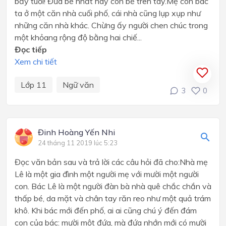
bảy tuổi! Đứa bé nhất hãy còn bế trên tay.Mẹ con bác
ta ở một căn nhà cuối phố, cái nhà cũng lụp xụp như
những căn nhà khác. Chừng ấy người chen chúc trong
một khỏang rộng độ bằng hai chiế...
Đọc tiếp
Xem chi tiết
Lớp 11
Ngữ văn
3
0
Đinh Hoàng Yến Nhi
24 tháng 11 2019 lúc 5:23
Đọc văn bản sau và trả lời các câu hỏi đã cho:Nhà mẹ
Lê là một gia đình một người mẹ với mười một người
con. Bác Lê là một người đàn bà nhà quê chắc chắn và
thấp bé, da mặt và chân tay răn reo như một quả trám
khô. Khi bác mới đến phố, ai ai cũng chú ý đến đám
con của bác: mười một đứa, mà đứa nhớn mới có mười