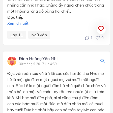
những căn nhà khác. Chừng ấy người chen chúc trong
một khỏang rộng độ bằng hai chiế...
Đọc tiếp
Xem chi tiết
Lớp 11
Ngữ văn
1
0
Đinh Hoàng Yến Nhi
30 tháng 9 2017 lúc 4:59
Đọc văn bản sau và trả lời các câu hỏi đã cho:Nhà mẹ
Lê là một gia đình một người mẹ với mười một người
con. Bác Lê là một người đàn bà nhà quê chắc chắn và
thấp bé, da mặt và chân tay răn reo như một quả trám
khô. Khi bác mới đến phố, ai ai cũng chú ý đến đám
con của bác: mười một đứa, mà đứa nhớn mới có mười
bảy tuổi! Đứa bé nhất hãy còn bế trên tay.Mẹ con bác