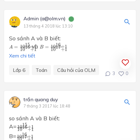
Admin (a@olm.vn)
13 tháng 4 2018 lúc 13:10
So sánh A và B biết:
A
=
10
15
+
1
10
B
16
=
10
+
1
16
+
1
10
17
+
1
15
16
và
10
+
1
10
+
1
=
=
16
17
A
B
10
+
1
10
+
1
Xem chi tiết
Lớp 6
Toán
Câu hỏi của OLM
3
0
trần quang duy
7 tháng 3 2017 lúc 18:48
so sánh A và B biết:
10
15
+
1
10
16
+
1
15
A=
10
+
1
16
10
+
1
10
16
+
1
10
17
+
1
16
B=
10
+
1
17
10
+
1