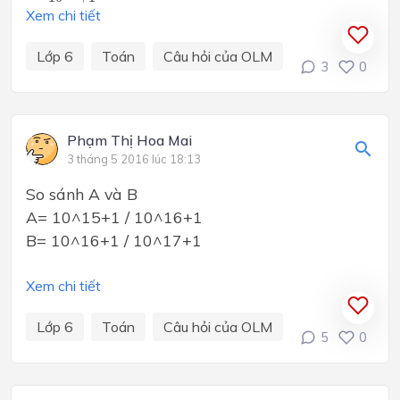
Xem chi tiết
Lớp 6
Toán
Câu hỏi của OLM
3
0
Phạm Thị Hoa Mai
3 tháng 5 2016 lúc 18:13
So sánh A và B
A= 10^15+1 / 10^16+1
B= 10^16+1 / 10^17+1
Xem chi tiết
Lớp 6
Toán
Câu hỏi của OLM
5
0