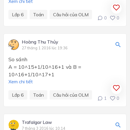
Xem chi tiết
Lớp 6
Toán
Câu hỏi của OLM
0
0
Hoàng Thu Thủy
27 tháng 1 2016 lúc 19:36
So sánh
A = 10^15+1/10^16+1 và B =
10^16+1/10^17+1
Xem chi tiết
Lớp 6
Toán
Câu hỏi của OLM
1
0
Trafalgar Law
7 tháng 3 2016 lúc 10:14