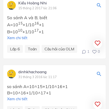
Kiều Hoàng Nhi
15 tháng 2 2017 lúc 21:06
So sánh A và B, biết
15
16
A=10
+1/10
+1
10
17
B=10
+1/10
+1
Xem chi tiết
Lớp 6
Toán
Câu hỏi của OLM
1
0
dinhkhachoang
31 tháng 3 2016 lúc 11:17
so sánh A=10^15+1/10^16+1
B=10^16+1/10^17+1
Xem chi tiết