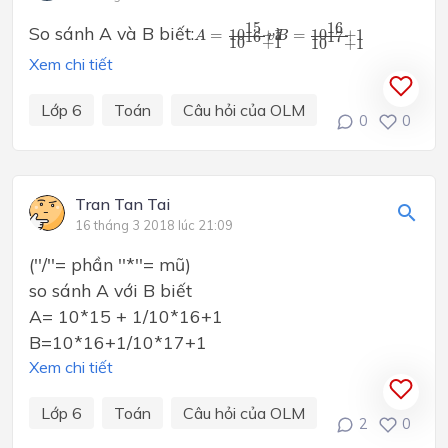
A
=
10
15
+
1
10
16
+
1
v
à
B
=
10
16
+
1
1
15
16
So sánh A và B biết:
10
+
1
10
+
1
=
à
=
16
17
A
v
B
10
+
1
10
+
1
Xem chi tiết
Lớp 6
Toán
Câu hỏi của OLM
0
0
Tran Tan Tai
16 tháng 3 2018 lúc 21:09
(''/''= phần ''*''= mũ)
so sánh A với B biết
A= 10*15 + 1/10*16+1
B=10*16+1/10*17+1
Xem chi tiết
Lớp 6
Toán
Câu hỏi của OLM
2
0