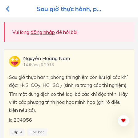
Sau giờ thực hành, p...
Vui lòng
đăng nhập
để hỏi bài
Nguyễn Hoàng Nam
14 tháng 6 2018
Sau giờ thực hành, phòng thí nghiệm còn lưu lại các khí
độc: H
S, CO
, HCl, SO
(sinh ra trong các thí nghiệm).
2
2
2
Tìm một dung dịch có thể loại bỏ các khí độc trên. Hãy
viết các phương trình hóa học minh họa (ghi rõ điều
kiện nếu có).
id:204956
Lớp 9
Hóa học