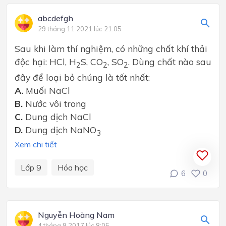
abcdefgh
29 tháng 11 2021 lúc 21:05
Sau khi làm thí nghiệm, có những chất khí thải
độc hại: HCl, H
S, CO
, SO
. Dùng chất nào sau
2
2
2
đây để loại bỏ chúng là tốt nhất:
A.
Muối NaCl
B.
Nước vôi trong
C.
Dung dịch NaCl
D.
Dung dịch NaNO
3
Xem chi tiết
Lớp 9
Hóa học
6
0
Nguyễn Hoàng Nam
4 tháng 9 2017 lúc 8:05