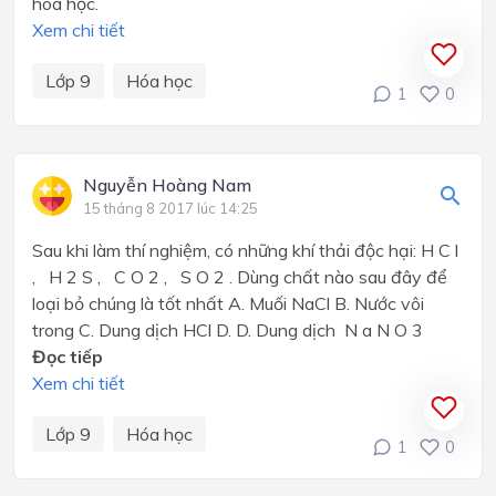
hoá học.
Xem chi tiết
Lớp 9
Hóa học
1
0
Nguyễn Hoàng Nam
15 tháng 8 2017 lúc 14:25
Sau khi làm thí nghiệm, có những khí thải độc hại: H C l
, H 2 S , C O 2 , S O 2 . Dùng chất nào sau đây để
loại bỏ chúng là tốt nhất A. Muối NaCl B. Nước vôi
trong C. Dung dịch HCl D. D. Dung dịch N a N O 3
Đọc tiếp
Xem chi tiết
Lớp 9
Hóa học
1
0