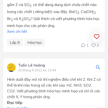
gồm Z và SO
, có thể dùng dung dịch chứa chất nào
2
trong các chất ( riêng biệt) sau đây: BaCl
, Ca(OH)
,
2
2
Br
và K
SO
? Giải thích và viết phương trình hóa học
2
2
3
minh họa cho các phản ứng.
Xem chi tiết
Lớp 9
Hóa học
1
0
Tuấn Lê hoàng
15 tháng 9 2021 lúc 13:44
Hình dưới đây mô tả thí nghiệm điều chế khí Z. Khí Z có
thể là khí nào trong số các khí sau: H2, NH3, SO2,
CO2. Viết phương trình hóa học minh họa và chỉ rõ các
chất X, Y trong phản ứng.
Đọc tiếp