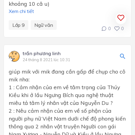
khoảng 10 câ u)
Xem chi tiết
Lớp 9
Ngữ văn
0
0
trần phương linh
24 tháng 8 2021 lúc 10:31
giúp mik với mik đang cần gấp để chụp cho cô
mik nha:
1 : Cảm nhận của em về tâm trạng của Thúy
Kiều khi ở lầu Ngưng Bích qua nghệ thuật
miêu tả tâm lý nhân vật của Nguyễn Du ?
2 : Nêu cảm nhận của em về số phận của
người phụ nữ Việt Nam dưới chế độ phong kiến
thông qua 2 nhân vật truyện Người con gái
Nam Xương - Nguễn Dữ và Kiều ở lầu Ngưng