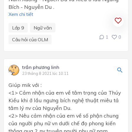
Bích - Nguyễn Du .
Xem chi tiết
Lớp 9
Ngữ văn
1
0
Câu hỏi của OLM
trần phương linh
23 tháng 8 2021 lúc 10:11
Giúp mik với :
<1> Cảm nhận của em về tâm trạng của Thúy
Kiều khi ở lầu ngưng bích nghệ thuật miêu tả
tâm lý nv của Nguyễn Du.
<2> Nêu cảm nhận của em về số phận chung
của người phụ nữ vn dưới chế đọ phong kiến
thông qua 2 nv truyện người phụ nữ nam