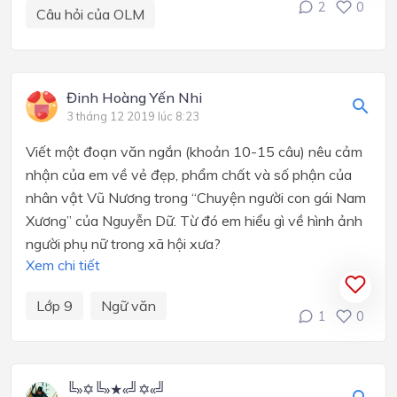
2
0
Câu hỏi của OLM
Đinh Hoàng Yến Nhi
3 tháng 12 2019 lúc 8:23
Viết một đoạn văn ngắn (khoản 10-15 câu) nêu cảm
nhận của em về vẻ đẹp, phẩm chất và số phận của
nhân vật Vũ Nương trong
“Chuyện người con gái Nam
Xương”
của Nguyễn Dữ. Từ đó em hiểu gì về hình ảnh
người phụ nữ trong xã hội xưa?
Xem chi tiết
Lớp 9
Ngữ văn
1
0
╚»✡╚»★«╝✡«╝