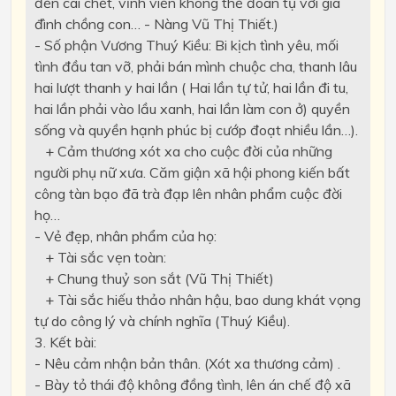
đến cái chết, vĩnh viễn không thể đoàn tụ với gia
đình chồng con… - Nàng Vũ Thị Thiết.)
- Số phận Vương Thuý Kiều: Bi kịch tình yêu, mối
tình đầu tan vỡ, phải bán mình chuộc cha, thanh lâu
hai lượt thanh y hai lần ( Hai lần tự tử, hai lần đi tu,
hai lần phải vào lầu xanh, hai lần làm con ở) quyền
sống và quyền hạnh phúc bị cướp đoạt nhiều lần…).
+ Cảm thương xót xa cho cuộc đời của những
người phụ nữ xưa. Căm giận xã hội phong kiến bất
công tàn bạo đã trà đạp lên nhân phẩm cuộc đời
họ…
- Vẻ đẹp, nhân phẩm của họ:
+ Tài sắc vẹn toàn:
+ Chung thuỷ son sắt (Vũ Thị Thiết)
+ Tài sắc hiếu thảo nhân hậu, bao dung khát vọng
tự do công lý và chính nghĩa (Thuý Kiều).
3. Kết bài:
- Nêu cảm nhận bản thân. (Xót xa thương cảm) .
- Bày tỏ thái độ không đồng tình, lên án chế độ xã