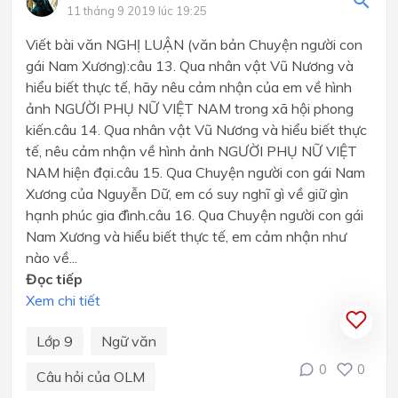
11 tháng 9 2019 lúc 19:25
Viết bài văn NGHỊ LUẬN (văn bản Chuyện người con
gái Nam Xương):câu 13. Qua nhân vật Vũ Nương và
hiểu biết thực tế, hãy nêu cảm nhận của em về hình
ảnh NGƯỜI PHỤ NỮ VIỆT NAM trong xã hội phong
kiến.câu 14. Qua nhân vật Vũ Nương và hiểu biết thực
tế, nêu cảm nhận về hình ảnh NGƯỜI PHỤ NỮ VIỆT
NAM hiện đại.câu 15. Qua Chuyện người con gái Nam
Xương của Nguyễn Dữ, em có suy nghĩ gì về giữ gìn
hạnh phúc gia đình.câu 16. Qua Chuyện người con gái
Nam Xương và hiểu biết thực tế, em cảm nhận như
nào về...
Đọc tiếp
Xem chi tiết
Lớp 9
Ngữ văn
0
0
Câu hỏi của OLM