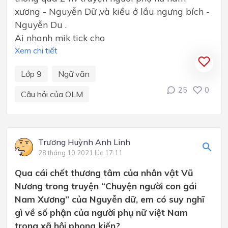
xương - Nguyễn Dữ ,và kiều ở lầu ngưng bích -
Nguyễn Du .
Ai nhanh mik tick cho
Xem chi tiết
Lớp 9
Ngữ văn
25
0
Câu hỏi của OLM
Trương Huỳnh Anh Linh
28 tháng 10 2021 lúc 17:11
Qua cái chết thương tâm của nhân vật Vũ
Nương trong truyện “Chuyện người con gái
Nam Xương” của Nguyễn dữ, em có suy nghĩ
gì về số phận của người phụ nữ việt Nam
trong xã hội phong kiến?