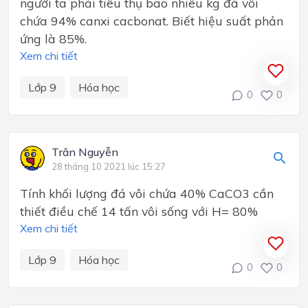
người ta phải tiêu thụ bao nhiêu kg đá vôi
chứa 94% canxi cacbonat. Biết hiệu suất phản
ứng là 85%.
Xem chi tiết
Lớp 9
Hóa học
0
0
Trân Nguyễn
28 tháng 10 2021 lúc 15:27
Tính khối lượng đá vôi chứa 40% CaCO3 cần
thiết điều chế 14 tấn vôi sống với H= 80%
Xem chi tiết
Lớp 9
Hóa học
0
0