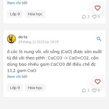
Xem chi tiết
Lớp 9
Hóa học
2
0
da ta
29 tháng 12 2022 lúc 19:19
ở các lò nung vôi, vôi sống (CaO) được sản xuất
từ đá vôi theo pthh : CaCO3 -> CaO+CO2. cần
dùng bao nhiêu gam CaCO3 để điều chế đc
11,2 gam CaO
Xem chi tiết
Lớp 9
Hóa học
1
0