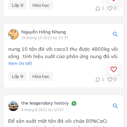
Lớp 9
Hóa học
1
0
Nguyễn Hồng Nhung
15 tháng 10 2023 lúc 13:33
nung 10 tấn đá vôi caco3 thu được 4800kg vôi
sống . tính hiệu suất của phản ứng nung đá vôi
Xem chi tiết
Lớp 9
Hóa học
1
0
the leagendary history
4 tháng 8 2021 lúc 10:47
Để sản xuất một tấn đá vôi chứa 85%CaO,