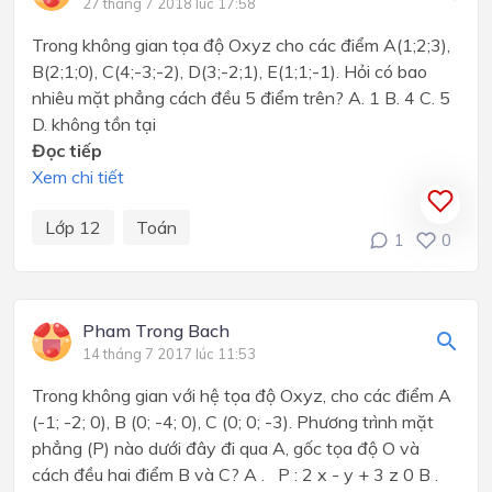
27 tháng 7 2018 lúc 17:58
Trong không gian tọa độ Oxyz cho các điểm A(1;2;3),
B(2;1;0), C(4;-3;-2), D(3;-2;1), E(1;1;-1). Hỏi có bao
nhiêu mặt phẳng cách đều 5 điểm trên? A. 1 B. 4 C. 5
D. không tồn tại
Đọc tiếp
Xem chi tiết
Lớp 12
Toán
1
0
Pham Trong Bach
14 tháng 7 2017 lúc 11:53
Trong không gian với hệ tọa độ Oxyz, cho các điểm A
(-1; -2; 0), B (0; -4; 0), C (0; 0; -3). Phương trình mặt
phẳng (P) nào dưới đây đi qua A, gốc tọa độ O và
cách đều hai điểm B và C? A . P : 2 x - y + 3 z 0 B .