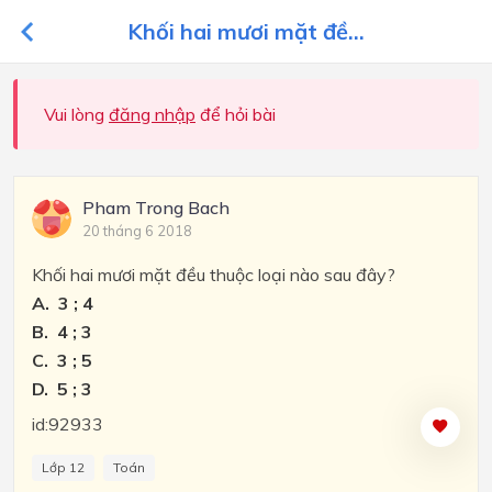
Khối hai mươi mặt đề...
Vui lòng
đăng nhập
để hỏi bài
Pham Trong Bach
20 tháng 6 2018
Khối hai mươi mặt đều thuộc loại nào sau đây?
A. 3 ; 4
B. 4 ; 3
C. 3 ; 5
D. 5 ; 3
id:92933
Lớp 12
Toán