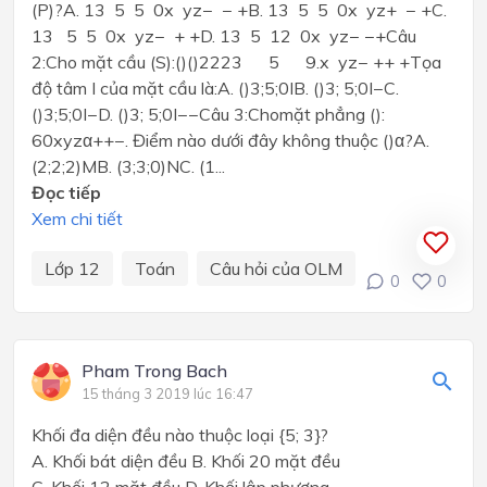
(P)?A. 13 5 5 0x yz− − +B. 13 5 5 0x yz+ − +C.
13 5 5 0x yz− + +D. 13 5 12 0x yz− −+Câu
2:Cho mặt cầu (S):()()2223 5 9.x yz− ++ +Tọa
độ tâm I của mặt cầu là:A. ()3;5;0IB. ()3; 5;0I−C.
()3;5;0I−D. ()3; 5;0I−−Câu 3:Chomặt phẳng ():
60xyzα++−. Điểm nào dưới đây không thuộc ()α?A.
(2;2;2)MB. (3;3;0)NC. (1...
Đọc tiếp
Xem chi tiết
Lớp 12
Toán
Câu hỏi của OLM
0
0
Pham Trong Bach
15 tháng 3 2019 lúc 16:47
Khối đa diện đều nào thuộc loại {5; 3}?
A. Khối bát diện đều B. Khối 20 mặt đều