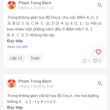
Pham Trong Bach
5 tháng 1 2018 lúc 2:11
Trong không gian tọa độ Oxyz, cho các điểm A (1; 2;
3), B (2; 1; 0), C (4; 3; -2), D (3; 4; 1), E (1; 1; -1). Hỏi có
bao nhiêu mặt phẳng cách đều 5 điểm trên? A. 1
B. 4 C. 5 D. Không tồn tại.
Đọc tiếp
Xem chi tiết
Lớp 12
Toán
1
0
Pham Trong Bach
3 tháng 3 2018 lúc 4:18
Trong không gian với hệ tọa độ Oxyz, cho hai đường
thẳng d : x 3 - t y 4 + t z 5...
Đọc tiếp