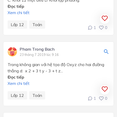
C. Khối 12 mặt đều D. Khối lập phương.
Đọc tiếp
Xem chi tiết
Lớp 12
Toán
1
0
Pham Trong Bach
23 tháng 7 2019 lúc 9:16
Trong không gian với hệ tọa độ Oxyz cho hai đường
thẳng d: x 2 + 3 t y - 3 + t z...
Đọc tiếp
Xem chi tiết
Lớp 12
Toán
1
0