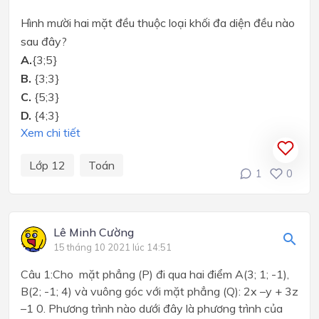
Hình mười hai mặt đều thuộc loại khối đa diện đều nào
sau đây?
A.
{3;5}
B.
{3;3}
C.
{5;3}
D.
{4;3}
Xem chi tiết
Lớp 12
Toán
1
0
Lê Minh Cường
15 tháng 10 2021 lúc 14:51
Câu 1:Cho mặt phẳng (P) đi qua hai điểm A(3; 1; -1),
B(2; -1; 4) và vuông góc với mặt phẳng (Q): 2x –y + 3z
–1 0. Phương trình nào dưới đây là phương trình của