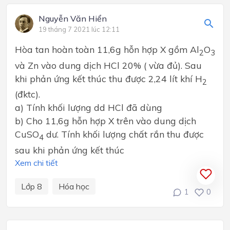
Nguyễn Văn Hiển
19 tháng 7 2021 lúc 12:11
Hòa tan hoàn toàn 11,6g hỗn hợp X gồm Al
O
2
3
và Zn vào dung dịch HCl 20% ( vừa đủ). Sau
khi phản ứng kết thúc thu được 2,24 lít khí H
2
(đktc).
a) Tính khối lượng dd HCl đã dùng
b) Cho 11,6g hỗn hợp X trên vào dung dịch
CuSO
dư. Tính khối lượng chất rắn thu được
4
sau khi phản ứng kết thúc
Xem chi tiết
Lớp 8
Hóa học
1
0