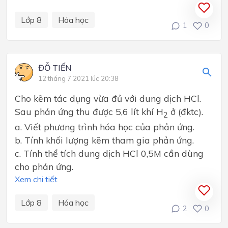
Lớp 8
Hóa học
1
0
ĐỖ TIẾN
12 tháng 7 2021 lúc 20:38
Cho kẽm tác dụng vừa đủ với dung dịch HCl.
Sau phản ứng thu đ­ược 5,6 lít khí H
ở (đktc).
2
a. Viết phương trình hóa học của phản ứng.
b. Tính khối lượng kẽm tham gia phản ứng.
c. Tính thể tích dung dịch HCl 0,5M cần dùng
cho phản ứng.
Xem chi tiết
Lớp 8
Hóa học
2
0