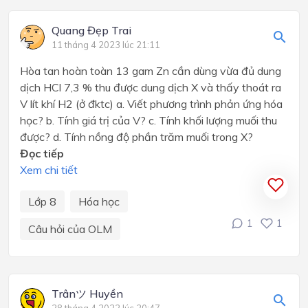
Quang Đẹp Trai
11 tháng 4 2023 lúc 21:11
Hòa tan hoàn toàn 13 gam Zn cần dùng vừa đủ dung
dịch HCl 7,3 % thu được dung dịch X và thấy thoát ra
V lít khí H2 (ở đktc) a. Viết phương trình phản ứng hóa
học? b. Tính giá trị của V? c. Tính khối lượng muối thu
được? d. Tính nồng độ phần trăm muối trong X?
Đọc tiếp
Xem chi tiết
Lớp 8
Hóa học
1
1
Câu hỏi của OLM
Trânツ Huyền