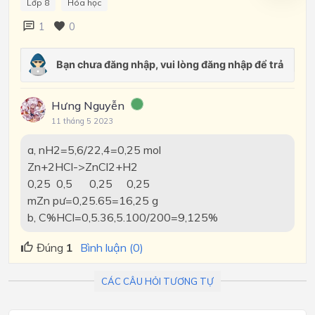
Lớp 8
Hóa học
1
0
Hưng Nguyễn
11 tháng 5 2023
a, nH2=5,6/22,4=0,25 mol
Zn+2HCl->ZnCl2+H2
0,25 0,5 0,25 0,25
mZn pư=0,25.65=16,25 g
b, C%HCl=0,5.36,5.100/200=9,125%
Đúng
1
Bình luận (0)
CÁC CÂU HỎI TƯƠNG TỰ