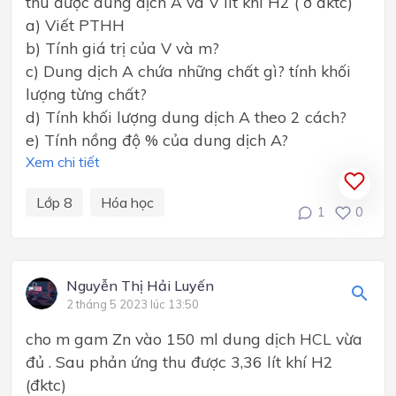
thu được dung dịch A và V lít khí H2 ( ở đktc)
a) Viết PTHH
b) Tính giá trị của V và m?
c) Dung dịch A chứa những chất gì? tính khối
lượng từng chất?
d) Tính khối lượng dung dịch A theo 2 cách?
e) Tính nồng độ % của dung dịch A?
Xem chi tiết
Lớp 8
Hóa học
1
0
Nguyễn Thị Hải Luyến
2 tháng 5 2023 lúc 13:50
cho m gam Zn vào 150 ml dung dịch HCL vừa
đủ . Sau phản ứng thu được 3,36 lít khí H2
(đktc)