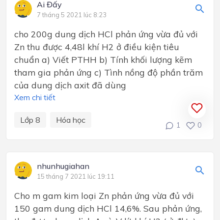
Ai Đấy
7 tháng 5 2021 lúc 8:23
cho 200g dung dịch HCl phản ứng vừa đủ với
Zn thu được 4,48l khí H2 ở điều kiện tiêu
chuẩn a) Viết PTHH b) Tính khối lượng kẽm
tham gia phản ứng c) Tình nồng độ phần trăm
của dung dịch axit đã dùng
Xem chi tiết
Lớp 8
Hóa học
1
0
nhunhugiahan
15 tháng 7 2021 lúc 19:11
Cho m gam kim loại Zn phản ứng vừa đủ với
150 gam dung dịch HCl 14,6%. Sau phản ứng,