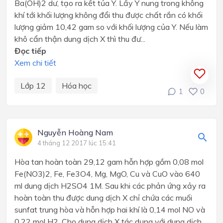
Ba(OH)2 dư, tạo ra kết tủa Y. Lấy Y nung trong không
khí tới khối lượng không đổi thu được chất rắn có khối
lượng giảm 10,42 gam so với khối lượng của Y. Nếu làm
khô cẩn thận dung dịch X thì thu đư...
Đọc tiếp
Xem chi tiết
Lớp 12
Hóa học
1
0
Nguyễn Hoàng Nam
4 tháng 12 2017 lúc 15:41
Hòa tan hoàn toàn 29,12 gam hỗn hợp gồm 0,08 mol
Fe(NO3)2, Fe, Fe3O4, Mg, MgO, Cu và CuO vào 640
ml dung dịch H2SO4 1M. Sau khi các phản ứng xảy ra
hoàn toàn thu được dung dịch X chỉ chứa các muối
sunfat trung hòa và hỗn hợp hai khí là 0,14 mol NO và
0,22 mol H2. Cho dung dịch X tác dụng với dung dịch