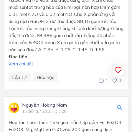
H2SO4 và NaNO3, thu được dung dịch X chỉ chứa
muối sunfat trung hòa của kim loại, hỗn hợp khí Y gồm
0,01 mol N2O và 0,02 mol NO. Cho X phản ứng với
dung dịch Ba(OH)2 dư, thu được 89,15 gam kết tủa.
Lọc kết tủa nung trong không khí đến khối lượng không
đổi, thu được 84,386 gam chất rắn. Nồng độ phần
trăm của FeSO4 trong X có giá trị gần nhất với giá trị
nào sau đây? A. 0,85. B. 1,06. C. 1,45. D. 1,86.
Đọc tiếp
Xem chi tiết
Lớp 12
Hóa học
1
0
Nguyễn Hoàng Nam
15 tháng 7 2018 lúc 9:28
Hòa tan hoàn toàn 15,6 gam hỗn hợp gồm Fe, Fe3O4,
Fe2O3, Mg, MgO và CuO vào 200 gam dung dịch