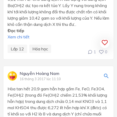
Ba(OH)2 dư, tạo ra kết tủa Y. Lấy Y nung trong không
khí tới khối lượng không đổi thu được chất rắn có khối
lượng giảm 10,42 gam so với khối lượng của Y. Nếu làm
khô cẩn thận dung dịch X thì thu đư...
Đọc tiếp
Xem chi tiết
Lớp 12
Hóa học
1
0
Nguyễn Hoàng Nam
16 tháng 3 2017 lúc 11:10
Hòa tan hết 20,9 gam hỗn hợp gồm Fe, FeO, Fe3O4,
Fe(OH)2 (trong đó Fe(OH)2 chiếm 21,53% khối lượng
hỗn hợp) trong dung dịch chứa 0,14 mol KNO3 và 1,1
mol KHSO4 thu được 6,272 lít hỗn hợp khí X (đktc) có
tỉ khối so với H2 là 8 và dung dịch Y (chỉ chứa muối