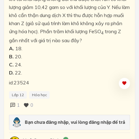
lượng giảm 10,42 gam so với khối lượng của Y. Nếu làm
khô cẩn thận dung dịch X thì thu được hỗn hợp muối
khan Z (giả sử quá trình làm khô không xảy ra phản
ứng hóa học). Phần trăm khối lượng FeSO
trong Z
4
gần nhất với giá trị nào sau đây?
A.
18.
B.
20.
C.
24.
D.
22.
id:23524
Lớp 12
Hóa học
1
0