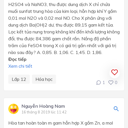
H2SO4 và NaNO3, thu được dung dịch X chỉ chứa
muối sunfat trung hòa của kim loại, hỗn hợp khí Y gồm
0,01 mol N2O và 0,02 mol NO. Cho X phản ứng với
dung dịch Ba(OH)2 dư, thu được 89,15 gam kết tủa.
Lọc kết tủa nung trong không khí đến khối lượng không
đổi, thu được 84,386 gam chất rắn. Nồng độ phần
trăm của FeSO4 trong X có giá trị gần nhất với giá trị
nào sau đây? A. 0,85. B. 1,06. C. 1,45. D. 1,86.
Đọc tiếp
Xem chi tiết
Lớp 12
Hóa học
1
0
Nguyễn Hoàng Nam
16 tháng 8 2019 lúc 11:42
Hòa tan hoàn toàn m gam hỗn hợp X gồm Zn, a mol