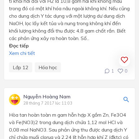
tỉ khối hơi đối với H2 là 10,8 gồm hai khí không màu
trong đó có một khí hóa nâu ngoài không khí. Nếu cũng
cho dung dịch Y tác dụng với một lượng dư dung dịch
NaOH, lọc lấy kết tủa và nung trong không khí đến
khối lượng không đổi thu được 4,8 gam chất rắn. Biết
các phản ứng xảy ra hoàn toàn. Số...
Đọc tiếp
Xem chi tiết
Lớp 12
Hóa học
1
0
Nguyễn Hoàng Nam
28 tháng 7 2017 lúc 11:03
Hòa tan hoàn toàn m gam hỗn hợp X gồm Zn, Fe3O4
và Fe(NO3)2 trong dung dịch chứa 1,12 mol HCl và
0,08 mol NaNO3. Sau phản ứng thu được dung dịch Y
chỉ chứa muối clorua và 2,24 lít hỗn hợp khí Z (đktc) có