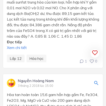
muối sunfat trung hòa của kim loại, hỗn hợp khí Y gồm
0,01 mol N2O và 0,02 mol NO. Cho X phản ứng với
dung dịch Ba(OH)2 dư, thu được 89,15 gam kết tủa.
Lọc kết tủa nung trong không khí đến khối lượng không
đổi, thu được 84,386 gam chất rắn. Nồng độ phần
trăm của FeSO4 trong X có giá trị gần nhất với giá trị
nào sau đây? A. 0,85 B. 1,06 C. 1,45 D. 1,86
Đọc tiếp
Xem chi tiết
Lớp 12
Hóa học
1
0
Nguyễn Hoàng Nam
3 tháng 2 2018 lúc 15:00
Hòa tan hoàn toàn 15,6 gam hỗn hợp gồm Fe, Fe3O4,
Fe2O3, Mg, MgO và CuO vào 200 gam dung dịch