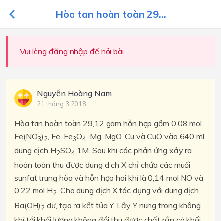
Hòa tan hoàn toàn 29...
Vui lòng
đăng nhập
để hỏi bài
Nguyễn Hoàng Nam
21 tháng 3 2018
Hòa tan hoàn toàn 29,12 gam hỗn hợp gồm 0,08 mol
Fe(NO
)
, Fe, Fe
O
, Mg, MgO, Cu và CuO vào 640 ml
3
2
3
4
dung dịch H
SO
1M. Sau khi các phản ứng xảy ra
2
4
hoàn toàn thu được dung dịch X chỉ chứa các muối
sunfat trung hòa và hỗn hợp hai khí là 0,14 mol NO và
0,22 mol H
. Cho dung dịch X tác dụng với dung dịch
2
Ba(OH)
dư, tạo ra kết tủa Y. Lấy Y nung trong không
2
khí tới khối lượng không đổi thu được chất rắn có khối