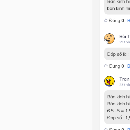
Ban kinh
ban kinh hi
Đúng
0
B
Bùi 
29 thá
Đáp số là :
Đúng
0
B
Tran
23 thá
Bán kính hì
Bán kính hì
6.5 -5 = 1.
Đáp số : 1
Đúng
0
B