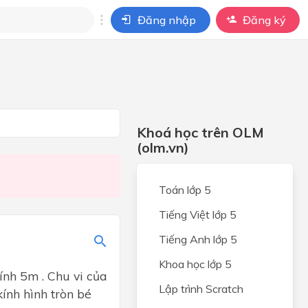
Đăng nhập
Đăng ký
i
ho câu hỏi của
BÀI HỌC
Khoá học trên OLM
(olm.vn)
Toán lớp 5
Tiếng Việt lớp 5
Tiếng Anh lớp 5
Khoa học lớp 5
ính 5m . Chu vi của
Lập trình Scratch
kính hình tròn bé