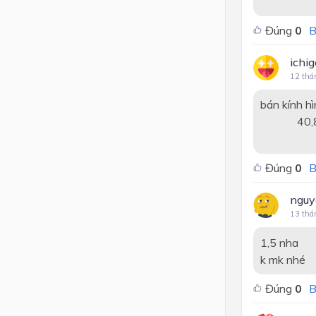
Đáp 
Đúng
0
B
ichi
12 thá
bán kính hì
40,82 : 2
Đ/S
Đúng
0
B
nguy
13 thá
1,5 nha
k mk nhé
Đúng
0
B