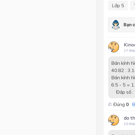
Lớp 5
Kino
17 thá
Bán kính hìn
40.82 : 3.14
Bán kính hì
6.5 - 5 = 1.
Đáp số : 
Đúng
0
B
do t
10 thá