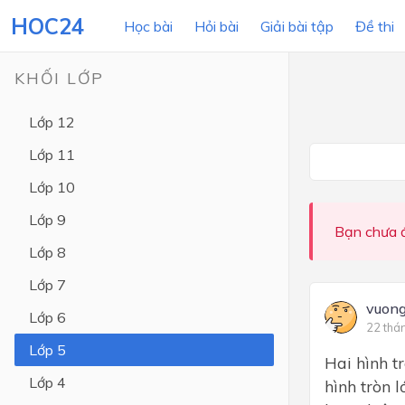
HOC24
Học bài
Hỏi bài
Giải bài tập
Đề thi
KHỐI LỚP
Lớp 12
LỚP HỌC
MÔN
Lớp 11
Lớp 12
Lớp 10
Lớp 11
Lớp 9
Bạn chưa đ
Lớp 10
Lớp 8
Lớp 9
Lớp 7
Lớp 8
vuong
Lớp 6
22 thá
Lớp 7
Lớp 5
Hai hình t
Lớp 6
Lớp 4
hình tròn l
Lớp 5