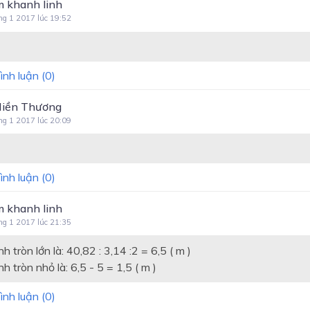
 khanh linh
ng 1 2017 lúc 19:52
ình luận (
0
)
Hiền Thương
ng 1 2017 lúc 20:09
ình luận (
0
)
 khanh linh
ng 1 2017 lúc 21:35
h tròn lớn là: 40,82 : 3,14 :2 = 6,5 ( m )
nh tròn nhỏ là: 6,5 - 5 = 1,5 ( m )
ình luận (
0
)