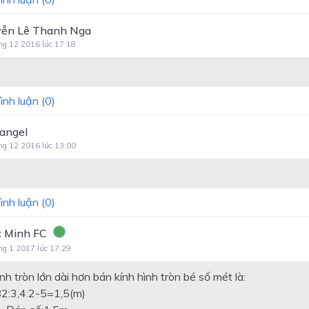
ễn Lê Thanh Nga
ng 12 2016 lúc 17:18
ình luận (
0
)
 angel
ng 12 2016 lúc 13:00
ình luận (
0
)
 Minh FC
ng 1 2017 lúc 17:29
nh tròn lớn dài hơn bán kính hình tròn bé số mét là:
,4:2-5=1,5(m)