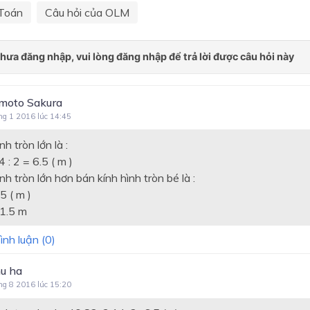
Toán
Câu hỏi của OLM
moto Sakura
ng 1 2016 lúc 14:45
h tròn lớn là :
 : 2 = 6.5 ( m )
nh tròn lớn hơn bán kính hình tròn bé là :
5 ( m )
1.5 m
ình luận (
0
)
hu ha
ng 8 2016 lúc 15:20