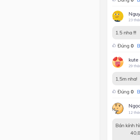
Nguy
23 thá
1.5 nha !!!
Đúng
0
B
kute
29 thá
1,5m nha!
Đúng
0
B
Ngọc
12 thá
Bán kính hì
40,82:3