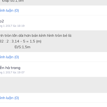
số:1,5m
ình luận (
0
)
go2
ng 1 2017 lúc 18:19
nh tròn lớn dài hơn bán kính hình tròn bé là:
 : 3,14 - 5 = 1,5 (m)
:1,5m
ình luận (
0
)
ễn hà trang
ng 1 2017 lúc 19:07
ình luận (
0
)