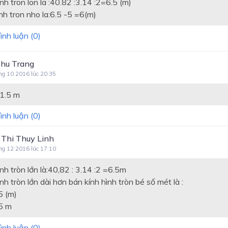
 hinh tron lon la :40.82 :3.14 :2=6.5 (m)
nh tron nho la:6.5 -5 =6(m)
ình luận (
0
)
Thu Trang
ng 10 2016 lúc 20:35
 1.5 m
ình luận (
0
)
 Thi Thuy Linh
ng 12 2016 lúc 17:10
nh tròn lớn là:40,82 : 3.14 :2 =6.5m
nh tròn lớn dài hơn bán kính hình tròn bé số mét là :
5 (m)
,5 m
ình luận (
0
)