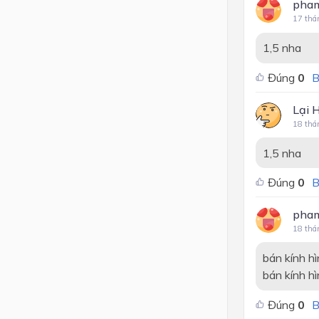
pham
17 thá
1,5 nha
Đúng
0
B
Lại 
18 thá
1,5 nha
Đúng
0
B
pham
18 thá
bán kính hìn
bán kính hì
Đúng
0
B