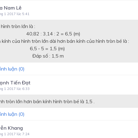
a Nam Lê
ng 1 2017 lúc 5:41
nh tròn lớn là :
: 3,14 : 2 = 6,5 (m)
ủa hình tròn lớn dài hơn bán kính của hình tròn bé là :
‐ 5 = 1,5 (m)
 số : 1,5 m
ình luận (
0
)
ạnh Tiến Đạt
ng 1 2017 lúc 6:33
nh tròn lớn hơn bán kính hình tròn bé là 1,5 .
ình luận (
0
)
ễn Khang
ng 1 2017 lúc 7:24