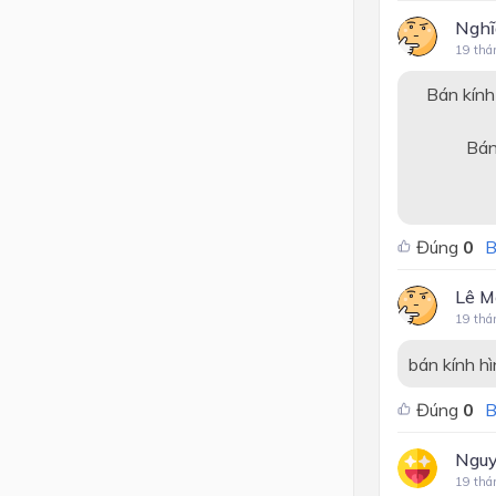
Nghĩ
19 thá
Bán kính hì
40,82 
Bán kính c
6,5 
Đáp
Đúng
0
B
Lê M
19 thá
bán kính hì
Đúng
0
B
Nguy
19 thá