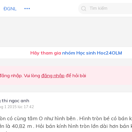
ĐGNL
Tìm kiếm câu trả lờ
Tìm kiếm câu trả lời c
 HỌC
CHỦ ĐỀ / CHƯƠNG
bạn
Hãy tham gia
nhóm Học sinh Hoc24OLM
ăng nhập. Vui lòng
đăng nhập
để hỏi bài
 thi ngoc anh
ng 1 2015 lúc 17:42
ròn có cùng tâm O như hình bên . Hình tròn bé có bán k
ớn là 40,82 m . Hỏi bán kính hình tròn lớn dài hơn bán 