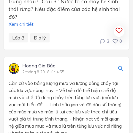
trùng nhau? -Câu 3 : Nước ta có mấy hệ sinh
thái rừng? Nêu đặc điểm của các hệ sinh thái
đó?
Xem chi tiết
Lớp 8
Địa lý
3
0
Hoàng Gia Bảo
2 tháng 8 2018 lúc 4:55
Căn cứ vào bảng lượng mưa và lượng dòng chảy tại
các lưu vực sông, hãy: - Vẽ biểu đồ thể hiện chế độ
mưa và chế độ dòng chảy trên từng lưu vực (mỗi lưu
vực một biểu đồ). - Tính thời gian và độ dài (số tháng)
của mùa mưa và mùa lũ tại các lưu vực theo chỉ tiêu
vượt giá trị trung bình tháng. - Nhận xét về mối quan
hệ giữa mùa mưa và mùa lũ trên từng lưu vực nói riêng