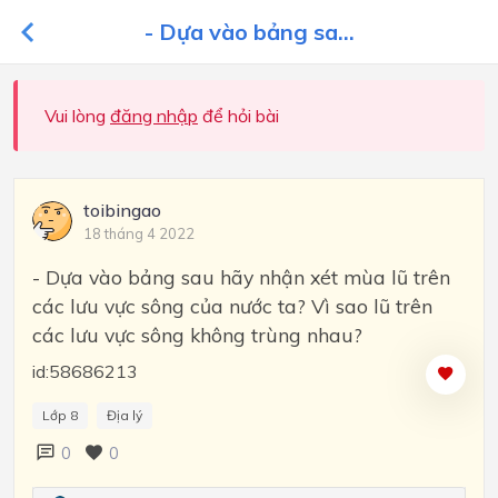
- Dựa vào bảng sa...
Vui lòng
đăng nhập
để hỏi bài
toibingao
18 tháng 4 2022
- Dựa vào bảng sau hãy nhận xét mùa lũ trên
các lưu vực sông của nước ta? Vì sao lũ trên
các lưu vực sông không trùng nhau?
id:58686213
Lớp 8
Địa lý
0
0