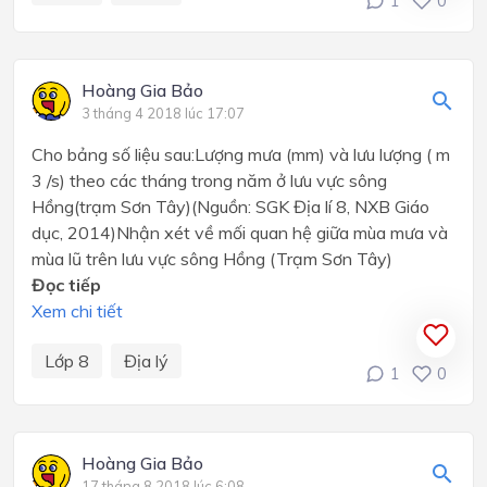
1
0
Hoàng Gia Bảo
3 tháng 4 2018 lúc 17:07
Cho bảng số liệu sau:Lượng mưa (mm) và lưu lượng ( m
3 /s) theo các tháng trong năm ở lưu vực sông
Hồng(trạm Sơn Tây)(Nguồn: SGK Địa lí 8, NXB Giáo
dục, 2014)Nhận xét về mối quan hệ giữa mùa mưa và
mùa lũ trên lưu vực sông Hồng (Trạm Sơn Tây)
Đọc tiếp
Xem chi tiết
Lớp 8
Địa lý
1
0
Hoàng Gia Bảo
17 tháng 8 2018 lúc 6:08