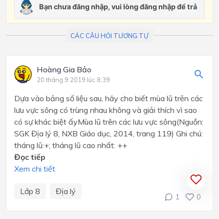
CÁC CÂU HỎI TƯƠNG TỰ
Hoàng Gia Bảo
20 tháng 9 2019 lúc 8:39
Dựa vào bảng số liệu sau, hãy cho biết mùa lũ trẽn các
lưu vực sông có trùng nhau không và giải thích vì sao
có sự khác biệt ấyMùa lũ trên các lưu vực sông(Nguồn:
SGK Địa lý 8, NXB Giáo dục, 2014, trang 119) Ghi chú:
tháng lũ:+; tháng lũ cao nhất: ++
Đọc tiếp
Xem chi tiết
Lớp 8
Địa lý
1
0