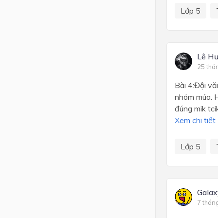
Lớp 5
Lê Hư
25 thá
Bài 4:Đội v
nhóm múa. H
đúng mik tc
Xem chi tiết
Lớp 5
Galax
7 thán