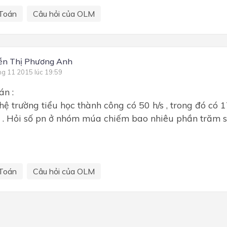
Toán
Câu hỏi của OLM
ễn Thị Phương Anh
ng 11 2015 lúc 19:59
án :
hệ trường tiểu học thành công có 50 h/s , trong đó có 
. Hỏi số pn ở nhóm múa chiếm bao nhiêu phần trăm số
Toán
Câu hỏi của OLM