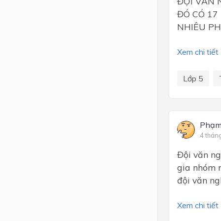
ĐỘI VĂN 
ĐÓ CÓ 17
NHIÊU PH
Xem chi tiết
Lớp 5
Phạm 
4 thán
Đội văn ng
gia nhóm 
đội văn n
Xem chi tiết