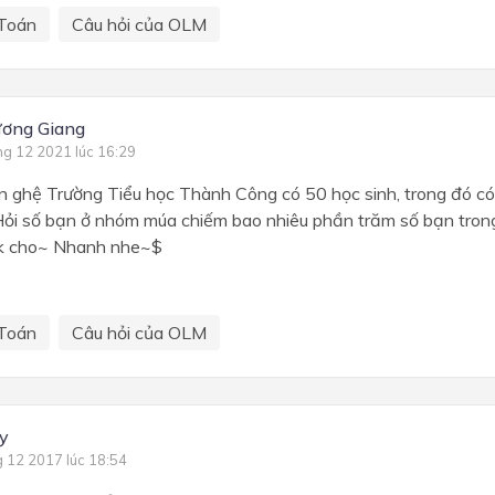
Toán
Câu hỏi của OLM
ơng Giang
ng 12 2021 lúc 16:29
ăn ghệ Trường Tiểu học Thành Công có 50 học sinh, trong đó c
ỏi số bạn ở nhóm múa chiếm bao nhiêu phần trăm số bạn trong
ik cho~ Nhanh nhe~$
Toán
Câu hỏi của OLM
y
g 12 2017 lúc 18:54