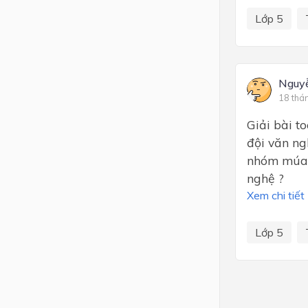
Lớp 5
Nguy
18 thá
Giải bài to
đội văn ng
nhóm múa 
nghệ ?
Xem chi tiết
Lớp 5