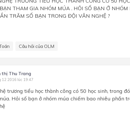
NGHỆ TRƯỜNG TIỂU HỌC THÀNH CÔNG CÓ 50 HỌC 
 BẠN THAM GIA NHÓM MÚA . HỎI SỐ BẠN Ở NHÓM
ẦN TRĂM SỐ BẠN TRONG ĐỘI VĂN NGHỆ ?
Toán
Câu hỏi của OLM
thị Thu Trang
g 12 2016 lúc 19:47
hệ trương tiểu học thành công có 50 học sinh, trong đ
múa. Hỏi số bạn ở nhóm múa chiếm bao nhiêu phần tr
ghệ