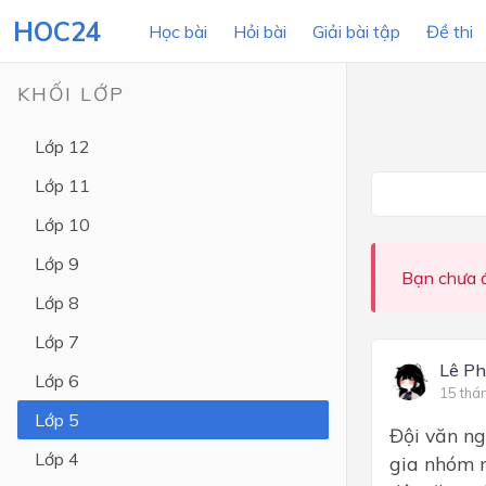
HOC24
Học bài
Hỏi bài
Giải bài tập
Đề thi
KHỐI LỚP
Lớp 12
LỚP HỌC
MÔN
Lớp 11
Lớp 12
Lớp 10
Lớp 11
Lớp 9
Bạn chưa đ
Lớp 10
Lớp 8
Lớp 9
Lớp 7
Lớp 8
Lê P
Lớp 6
15 thá
Lớp 7
Lớp 5
Đội văn ng
Lớp 6
Lớp 4
gia nhóm 
Lớp 5