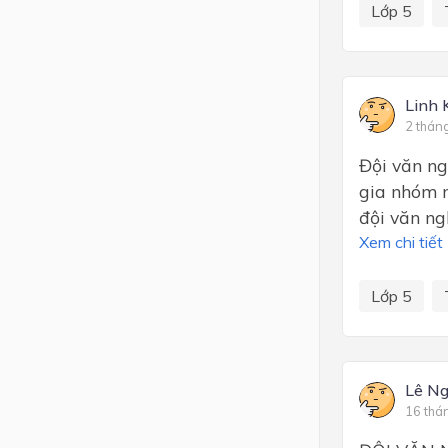
Lớp 5
Linh 
2 thán
Đội văn ng
gia nhóm 
đội văn ng
Xem chi tiết
Lớp 5
Lê N
16 thá