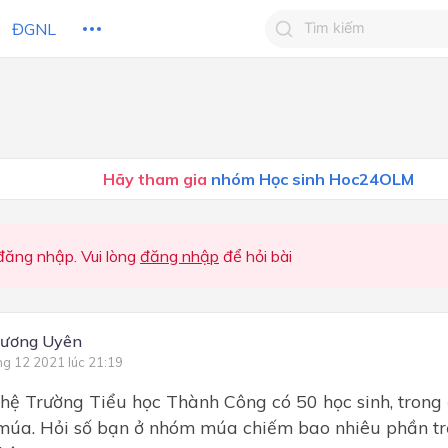
ĐGNL
Tìm kiếm câu trả lờ
Tìm kiếm câu trả lời c
 HỌC
CHỦ ĐỀ / CHƯƠNG
bạn
Hãy tham gia
nhóm Học sinh Hoc24OLM
ăng nhập. Vui lòng
đăng nhập
để hỏi bài
hương Uyên
ng 12 2021 lúc 21:19
hệ Trường Tiểu học Thành Công có 50 học sinh, trong
múa. Hỏi số bạn ở nhóm múa chiếm bao nhiêu phần tr