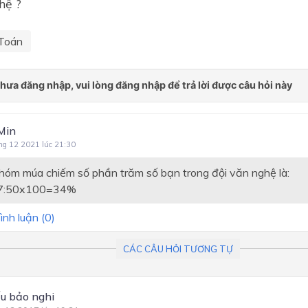
hệ ?
Toán
Min
ng 12 2021 lúc 21:30
hóm múa chiếm số phần trăm số bạn trong đội văn nghệ là:
x100=34%
ình luận (
0
)
CÁC CÂU HỎI TƯƠNG TỰ
ếu bảo nghi