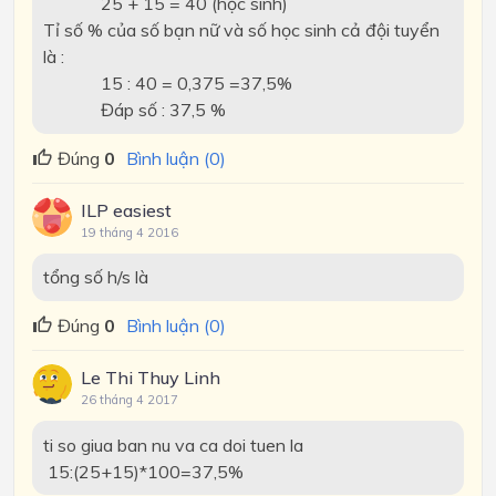
25 + 15 = 40 (học sinh)
Tỉ số % của số bạn nữ và số học sinh cả đội tuyển
là :
15 : 40 = 0,375 =37,5%
Đáp số : 37,5 %
Đúng
0
Bình luận (0)
ILP easiest
19 tháng 4 2016
tổng số h/s là
Đúng
0
Bình luận (0)
Le Thi Thuy Linh
26 tháng 4 2017
ti so giua ban nu va ca doi tuen la
15:(25+15)*100=37,5%