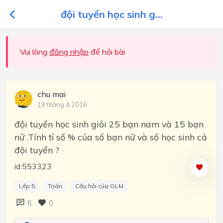
đội tuyển học sinh g...
Vui lòng
đăng nhập
để hỏi bài
chu mai
19 tháng 4 2016
đội tuyển học sinh giỏi 25 bạn nam và 15 bạn
nữ .Tính tỉ số % của số bạn nữ và số học sinh cả
đội tuyển ?
id:553323
Lớp 5
Toán
Câu hỏi của OLM
6
0