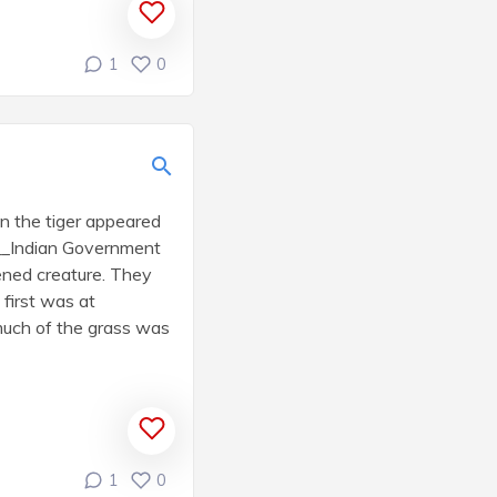
1
0
n the tiger appeared
___Indian Government
ened creature. They
 first was at
 much of the grass was
1
0