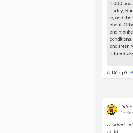
1,000 peop
Today, Rant
in, and th
about. Oth
and monkey
conditions
and fresh w
future loo
Đúng
0
B
Dươn
2 thán
Choose the l
to (6)______