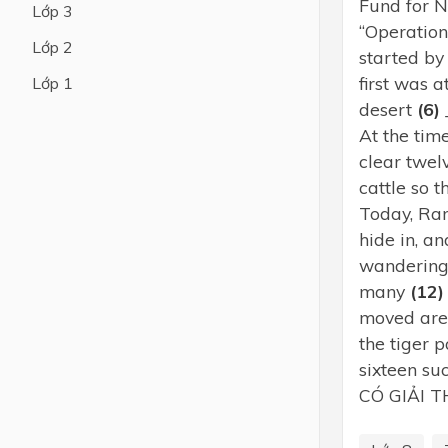
Fund for 
Lớp 3
“Operatio
Lớp 4
Lớp 2
started by
Lớp 3
first was 
Lớp 1
Lớp 2
desert
(6)
At the tim
Lớp 1
clear twel
cattle so 
Today, Ran
hide in, a
wandering 
many
(12)
moved are 
the tiger 
sixteen su
CÓ GIẢI 