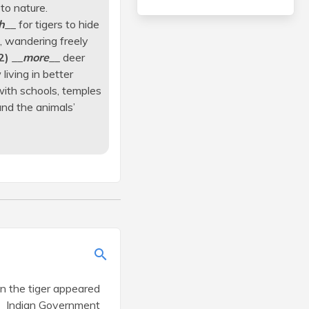
to nature.
h
__ for tigers to hide
, wandering freely
2)
__
more
__ deer
iving in better
 with schools, temples
and the animals’
n the tiger appeared
___Indian Government