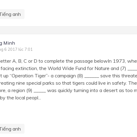
Tiếng anh
g Minh
ng 6 2017 lúc 7:01
etter A, B, C or D to complete the passage belowIn 1973, whe
 facing extinction, the World Wide Fund for Nature and (7) __
t up “Operation Tiger”- a campaign (8) ______ save this threat
eating nine special parks so that tigers could live in safety. The
, a region (9) _____ was quickly turning into a desert as too
y the local peopl...
Tiếng anh