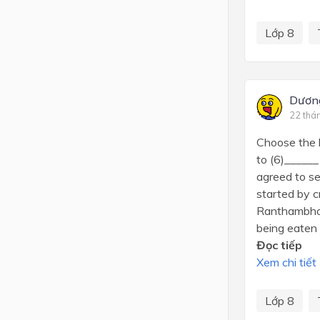
Lớp 8
Dươn
22 thá
Choose the l
to (6)______
agreed to se
started by cr
Ranthambhore
being eaten b
Đọc tiếp
Xem chi tiết
Lớp 8