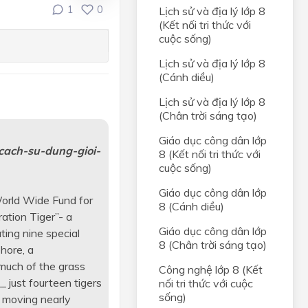
1
0
Lịch sử và địa lý lớp 8
(Kết nối tri thức với
cuộc sống)
Lịch sử và địa lý lớp 8
(Cánh diều)
Lịch sử và địa lý lớp 8
(Chân trời sáng tạo)
Giáo dục công dân lớp
cach-su-dung-gioi-
8 (Kết nối tri thức với
cuộc sống)
Giáo dục công dân lớp
World Wide Fund for
8 (Cánh diều)
ation Tiger”- a
Giáo dục công dân lớp
ting nine special
8 (Chân trời sáng tạo)
hore, a
much of the grass
Công nghệ lớp 8 (Kết
_ just fourteen tigers
nối tri thức với cuộc
sống)
n moving nearly