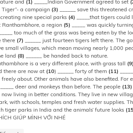
Nature and
(1)
_____Indian Government agreed to set
(
n Tiger”- a campaign
(3)
______ save this threatened c
 creating nine special parks
(4)
_____that tigers could l
at Ranthambhore, a region
(5)
_____ was quickly turning
_____ too much of the grass was being eaten by the loca
e there
(7)
______ just fourteen tigers left there. The 
ve small villages, which mean moving nearly 1,000 p
the land
(8)
______ be handed back to nature.
thambhore is a very different place, with grass tall
(9
nd there are now at
(10
) ______ forty of them
(11)
_____
freely about. Other animals have also benefited. For 
_____ deer and monkeys than before. The people
(13)
now living in better conditions. They live in new vill
park, with schools, temples and fresh water supplies. 
ch tiger parks in India and the animals’ future looks
(1
THÍCH GIÚP MÌNH VỚI NHÉ