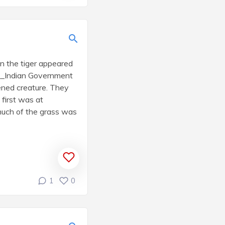
n the tiger appeared
___Indian Government
ened creature. They
 first was at
 much of the grass was
1
0