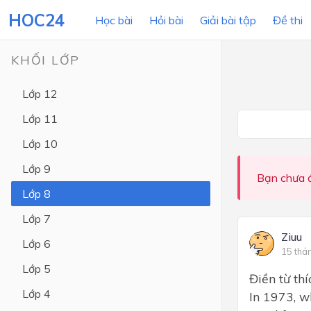
HOC24
Học bài
Hỏi bài
Giải bài tập
Đề thi
KHỐI LỚP
Lớp 12
LỚP HỌC
MÔN
Lớp 11
Lớp 12
Lớp 10
Lớp 11
Lớp 9
Bạn chưa đ
Lớp 10
Lớp 8
Lớp 9
Lớp 7
Lớp 8
Ziuu
Lớp 6
15 thá
Lớp 7
Lớp 5
Điền từ th
Lớp 6
Lớp 4
In 1973, w
Lớp 5