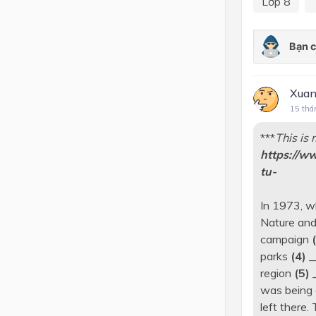
Lớp 8
Xuan
15 thá
***
This is
https://w
tu-
In 1973, w
Nature an
campaign
parks
(4)
_
region
(5)
was being e
left there