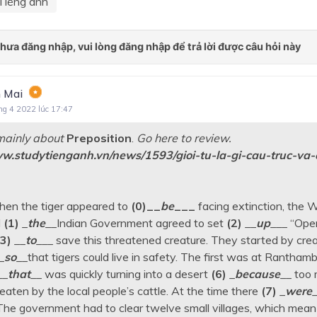
Tiếng anh
 Mai
ng 4 2022 lúc 17:47
 mainly about
Preposition
.
Go here to review.
ww.studytienganh.vn/news/1593/gioi-tu-la-gi-cau-truc-va-
hen the tiger appeared to
(0)__
be
___
facing extinction, the 
d
(1)
_
the
__Indian Government agreed to set
(2)
__
up
___ “Oper
(3)
__
to
___ save this threatened creature. They started by crea
_
so
__that tigers could live in safety. The first was at Ranthamb
__
that
__ was quickly turning into a desert
(6)
_
because
__ too 
aten by the local people’s cattle. At the time there
(7)
_
were
_
. The government had to clear twelve small villages, which mea