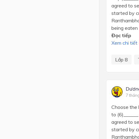
agreed to se
started by cr
Ranthambhore
being eaten b
Đọc tiếp
Xem chi tiết
Lớp 8
Dươn
7 thán
Choose the l
to (6)______
agreed to se
started by cr
Ranthambhore