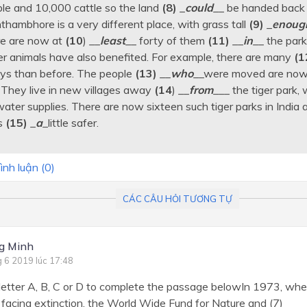
le and 10,000 cattle so the land
(8)
_
could
__ be handed back 
hambhore is a very different place, with grass tall
(9)
_
enoug
ere are now at
(10
) __
least
__ forty of them
(11)
__
in
__ the park
er animals have also benefited. For example, there are many
(1
s than before. The people
(13)
__
who
__were moved are now l
. They live in new villages away
(14
) __
from
___ the tiger park,
ater supplies. There are now sixteen such tiger parks in India 
ks
(15)
_
a
_little safer.
ình luận (
0
)
CÁC CÂU HỎI TƯƠNG TỰ
g Minh
g 6 2019 lúc 17:48
etter A, B, C or D to complete the passage belowIn 1973, whe
 facing extinction, the World Wide Fund for Nature and (7) __