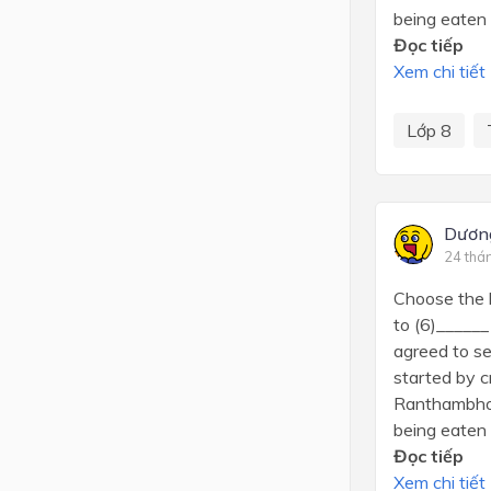
being eaten b
Đọc tiếp
Xem chi tiết
Lớp 8
Dươn
24 thá
Choose the l
to (6)______
agreed to se
started by cr
Ranthambhore
being eaten b
Đọc tiếp
Xem chi tiết