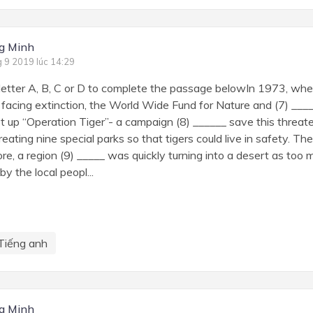
g Minh
g 9 2019 lúc 14:29
etter A, B, C or D to complete the passage belowIn 1973, whe
 facing extinction, the World Wide Fund for Nature and (7) __
t up “Operation Tiger”- a campaign (8) ______ save this threat
eating nine special parks so that tigers could live in safety. The
, a region (9) _____ was quickly turning into a desert as too
y the local peopl...
Tiếng anh
g Minh