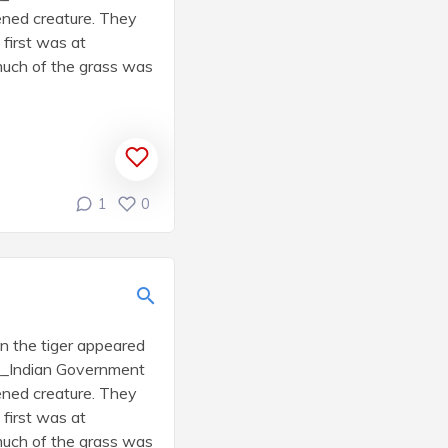
ened creature. They
 first was at
 much of the grass was
1
0
n the tiger appeared
___Indian Government
ened creature. They
 first was at
 much of the grass was