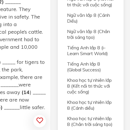
2)
______
tri thức với cuộc sống)
reature. They
Ngữ văn lớp 8 (Cánh
ive in safety. The
Diều)
 into a
l people’s cattle.
Ngữ văn lớp 8 (Chân
trời sáng tạo)
government had to
eople and 10,000
Tiếng Anh lớp 8 (i-
Learn Smart World)
)
_____ for tigers to
Tiếng Anh lớp 8
 the park,
(Global Success)
example, there are
Khoa học tự nhiên lớp
_______were
8 (Kết nối tri thức với
ages away
(14
) _____
cuộc sống)
There are now
Khoa học tự nhiên lớp
5)
______little safer.
8 (Cánh diều)
Khoa học tự nhiên lớp
8 (Chân trời sáng tạo)