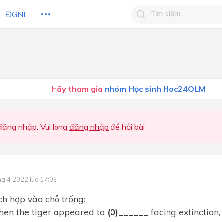
ĐGNL
Tìm kiếm câu trả lờ
Tìm kiếm câu trả lời c
 HỌC
CHỦ ĐỀ / CHƯƠNG
bạn
Hãy tham gia
nhóm Học sinh Hoc24OLM
ăng nhập. Vui lòng
đăng nhập
để hỏi bài
ng 4 2022 lúc 17:09
ích hợp vào chỗ trống:
hen the tiger appeared to
(0)______
facing extinction