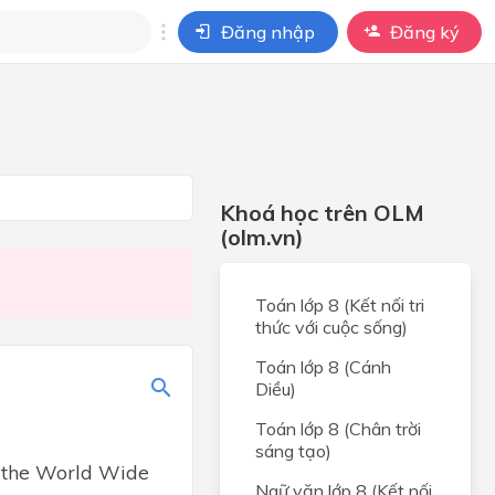
Đăng nhập
Đăng ký
i
ho câu hỏi của
BÀI HỌC
Khoá học trên OLM
(olm.vn)
Toán lớp 8 (Kết nối tri
thức với cuộc sống)
Toán lớp 8 (Cánh
Diều)
Toán lớp 8 (Chân trời
sáng tạo)
, the World Wide
Ngữ văn lớp 8 (Kết nối