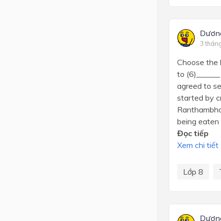
Dươn
3 thán
Choose the l
to (6)______
agreed to se
started by cr
Ranthambhore
being eaten b
Đọc tiếp
Xem chi tiết
Lớp 8
Dươn