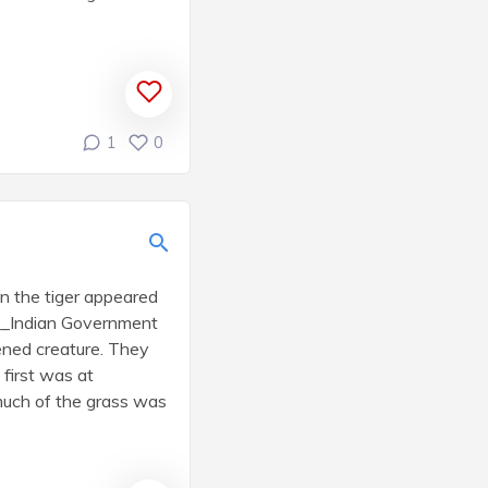
1
0
n the tiger appeared
___Indian Government
ened creature. They
 first was at
 much of the grass was