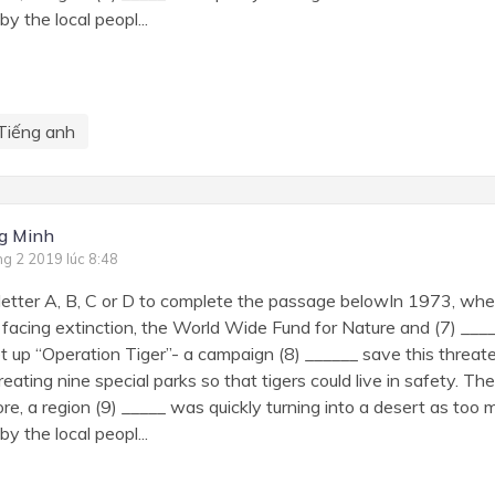
y the local peopl...
Tiếng anh
g Minh
ng 2 2019 lúc 8:48
etter A, B, C or D to complete the passage belowIn 1973, whe
 facing extinction, the World Wide Fund for Nature and (7) __
t up “Operation Tiger”- a campaign (8) ______ save this threat
eating nine special parks so that tigers could live in safety. The
, a region (9) _____ was quickly turning into a desert as too
y the local peopl...