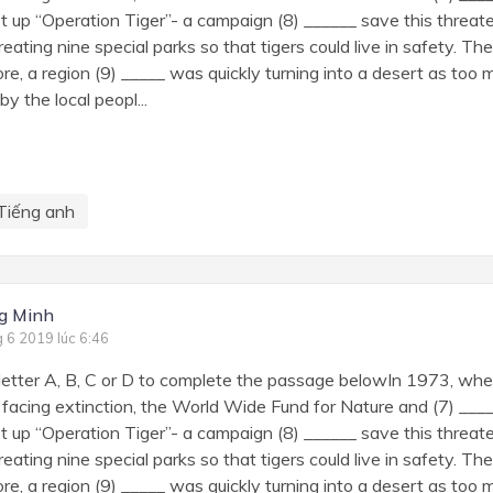
t up “Operation Tiger”- a campaign (8) ______ save this threat
eating nine special parks so that tigers could live in safety. The
, a region (9) _____ was quickly turning into a desert as too
y the local peopl...
Tiếng anh
g Minh
g 6 2019 lúc 6:46
etter A, B, C or D to complete the passage belowIn 1973, whe
 facing extinction, the World Wide Fund for Nature and (7) __
t up “Operation Tiger”- a campaign (8) ______ save this threat
eating nine special parks so that tigers could live in safety. The
, a region (9) _____ was quickly turning into a desert as too