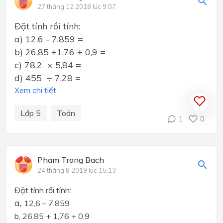
27 tháng 12 2018 lúc 9:07
Đặt tính rồi tính:
a) 12,6 - 7,859 =
b) 26,85 +1,76 + 0,9 =
c) 78,2 × 5,84 =
d) 455 ÷ 7,28 =
Xem chi tiết
Lớp 5
Toán
1
0
Pham Trong Bach
24 tháng 8 2019 lúc 15:13
Đặt tính rồi tính:
a,
12,6 – 7,859
b,
26,85 + 1,76 + 0,9