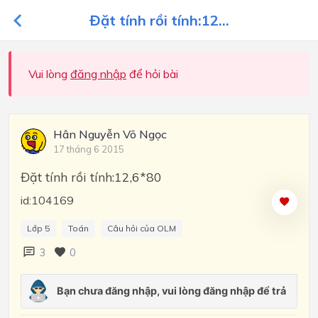
Đặt tính rồi tính:12...
Vui lòng
đăng nhập
để hỏi bài
Hân Nguyễn Võ Ngọc
17 tháng 6 2015
Đặt tính rồi tính:12,6*80
id:104169
Lớp 5
Toán
Câu hỏi của OLM
3
0