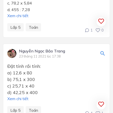
c,
78,2 x 5,84
d,
455 : 7,28
Xem chi tiết
Lớp 5
Toán
1
0
Nguyễn Ngọc Bảo Trang
23 tháng 11 2021 lúc 17:38
Đặt tính rồi tính:
a) 12,6 x 80
b) 75,1 x 300
c) 25,71 x 40
d) 42,25 x 400
Xem chi tiết
Lớp 5
Toán