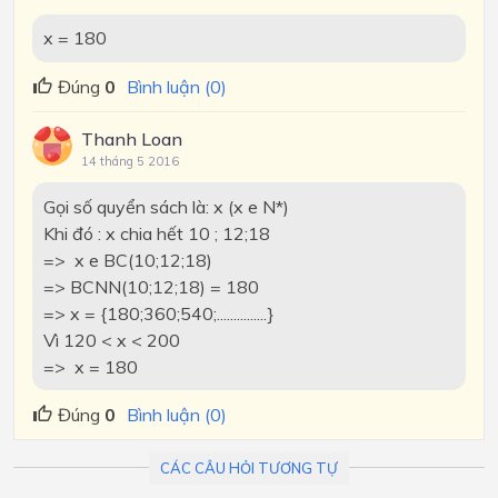
x = 180
Đúng
0
Bình luận (0)
Thanh Loan
14 tháng 5 2016
Gọi số quyển sách là: x (x e N*)
Khi đó : x chia hết 10 ; 12;18
=> x e BC(10;12;18)
=> BCNN(10;12;18) = 180
=> x = {180;360;540;...............}
Vì 120 < x < 200
=> x = 180
Đúng
0
Bình luận (0)
CÁC CÂU HỎI TƯƠNG TỰ