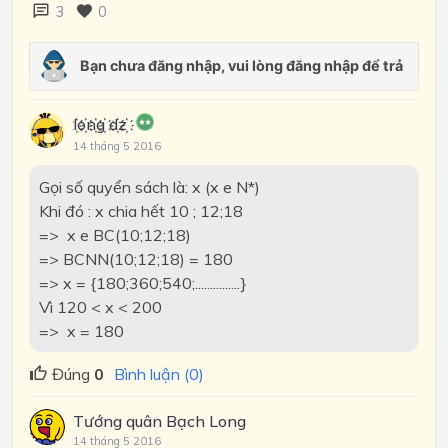
3
0
l҉o҉n҉g҉ d҉z҉
14 tháng 5 2016
Gọi số quyển sách là: x (x e N*)
Khi đó : x chia hết 10 ; 12;18
=> x e BC(10;12;18)
=> BCNN(10;12;18) = 180
=> x = {180;360;540;...............}
Vì 120 < x < 200
=> x = 180
Đúng
0
Bình luận (0)
Tướng quân Bạch Long
14 tháng 5 2016