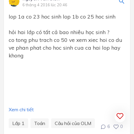
6 tháng 4 2016 lúc 20:46
lop 1a co 23 hoc sinh lop 1b co 25 hoc sinh
hỏi hai lớp có tất cả bao nhiêu học sinh ?
co tong phu trach co 50 ve xem xiec hoi co du
ve phan phat cho hoc sinh cua ca hai lop hay
khong
Xem chi tiết
Lớp 1
Toán
Câu hỏi của OLM
6
0