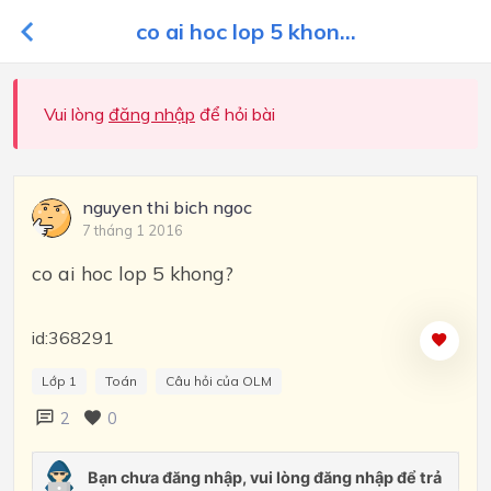
co ai hoc lop 5 khon...
Vui lòng
đăng nhập
để hỏi bài
nguyen thi bich ngoc
7 tháng 1 2016
co ai hoc lop 5 khong?
id:368291
Lớp 1
Toán
Câu hỏi của OLM
2
0