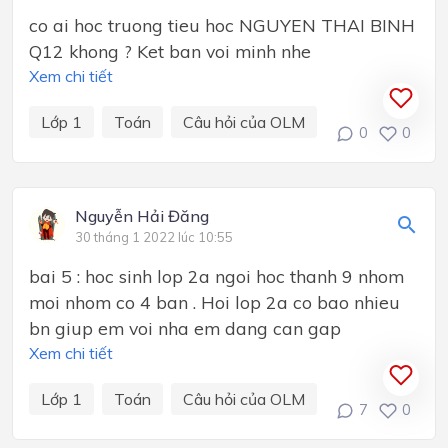
co ai hoc truong tieu hoc NGUYEN THAI BINH
Q12 khong ? Ket ban voi minh nhe
Xem chi tiết
Lớp 1
Toán
Câu hỏi của OLM
0
0
Nguyễn Hải Đăng
30 tháng 1 2022 lúc 10:55
bai 5 : hoc sinh lop 2a ngoi hoc thanh 9 nhom
moi nhom co 4 ban . Hoi lop 2a co bao nhieu
bn giup em voi nha em dang can gap
Xem chi tiết
Lớp 1
Toán
Câu hỏi của OLM
7
0