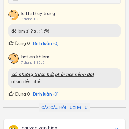
le thi thuy trang
7 tháng 1 2016
để làm sì ? :) , :(, @)
Đúng
0
Bình luận (0)
hatien khiem
7 tháng 1 2016
có, nhưng trước hết phải tick mình đã!
nhanh lên nhé
Đúng
0
Bình luận (0)
CÁC CÂU HỎI TƯƠNG TỰ
nguyen van bien