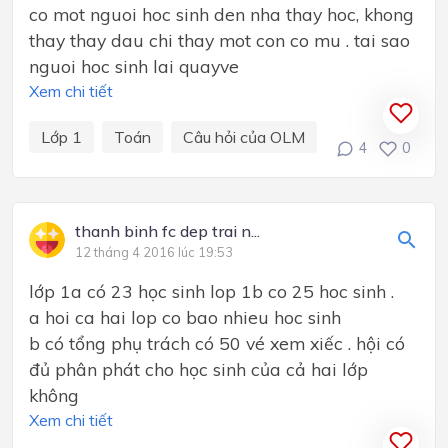
co mot nguoi hoc sinh den nha thay hoc, khong
thay thay dau chi thay mot con co mu . tai sao
nguoi hoc sinh lai quayve
Xem chi tiết
Lớp 1
Toán
Câu hỏi của OLM
4
0
thanh binh fc dep trai n...
12 tháng 4 2016 lúc 19:53
lớp 1a có 23 học sinh lop 1b co 25 hoc sinh .
a hoi ca hai lop co bao nhieu hoc sinh
b có tổng phụ trách có 50 vé xem xiếc . hội có
đủ phân phát cho học sinh của cả hai lớp
không
Xem chi tiết