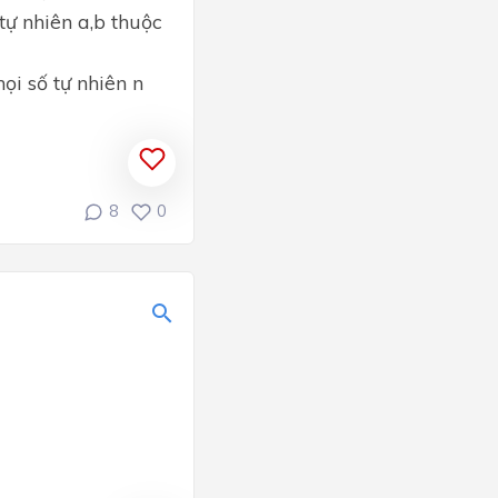
ự nhiên a,b thuộc
ọi số tự nhiên n
8
0