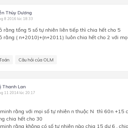
ễn Thùy Dương
ng 8 2016 lúc 18:33
 rằng tổng 5 số tự nhiên liên tiếp thì chia hết cho 5
ỏ rằng ( n+2010)+(n+2011) luôn chia hết cho 2 với mọi 
Toán
Câu hỏi của OLM
ị Thanh Lan
ng 11 2014 lúc 20:17
inh rằng với mọi số tự nhiên n thuộc N thì 60n +15 c
g chia hết cho 30
inh rằng không có số tự nhiên nào chia 15 dư 6 , chi