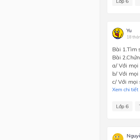
Lớp 6
Yu
18 thá
Bài 1.Tìm s
Bài 2.Chứn
a/ Với mọi 
b/ Với mọi 
c/ Với mọi 
Xem chi tiết
Lớp 6
Nguyễ