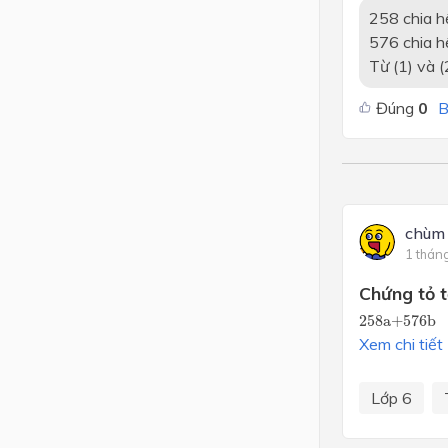
258 chia
576 chia
Từ (1) và 
Đúng
0
B
chùm 
1 thán
Chứng tỏ t
258a+576b
258a+576b
Xem chi tiết
Lớp 6