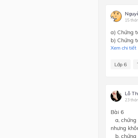
Nguy
15 thá
a) Chứng tỏ
b) Chứng t
Xem chi tiết
Lớp 6
Lỗ Th
23 thá
Bài 6
a, chứng m
nhưng khôn
b, chứng m