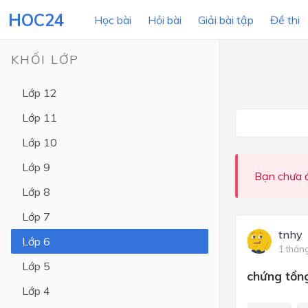
HOC24
Học bài
Hỏi bài
Giải bài tập
Đề thi
KHỐI LỚP
Lớp 12
LỚP HỌC
MÔN
Lớp 11
Lớp 12
Lớp 10
Lớp 11
Lớp 9
Bạn chưa đ
Lớp 10
Lớp 8
Lớp 9
Lớp 7
Lớp 8
tnhy
Lớp 6
1 thán
Lớp 7
Lớp 5
chứng tổng
Lớp 6
Lớp 4
Lớp 5