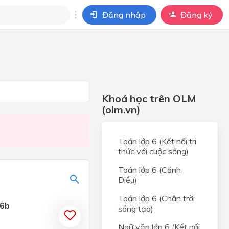
Đăng nhập
Đăng ký
i
ho câu hỏi của
BÀI HỌC
Khoá học trên OLM
(olm.vn)
Toán lớp 6 (Kết nối tri
thức với cuộc sống)
Toán lớp 6 (Cánh
Diều)
Toán lớp 6 (Chân trời
6b
sáng tạo)
Ngữ văn lớp 6 (Kết nối