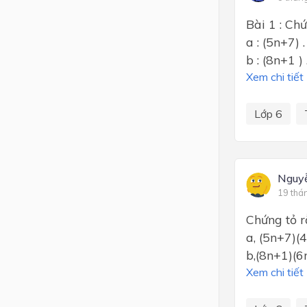
Bài 1 : Chứ
a : (5n+7) 
b : (8n+1 )
Xem chi tiết
Lớp 6
Nguy
19 thá
Chứng tỏ 
a, (5n+7)(
b,(8n+1)(6
Xem chi tiết