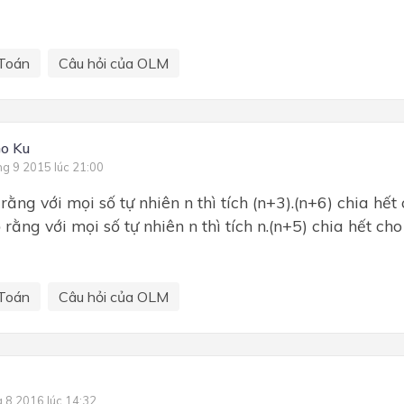
Toán
Câu hỏi của OLM
o Ku
ng 9 2015 lúc 21:00
rằng với mọi số tự nhiên n thì tích (n+3).(n+6) chia hết
 rằng với mọi số tự nhiên n thì tích n.(n+5) chia hết cho
Toán
Câu hỏi của OLM
g 8 2016 lúc 14:32