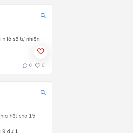
n là số tự nhiên
0
0
hia hết cho 15
a 9 dư 1