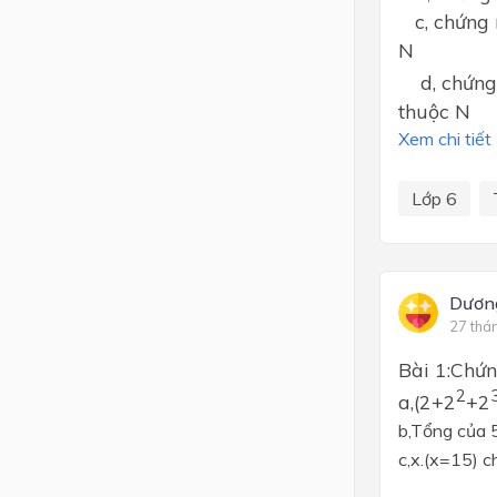
c, chứng m
N
d, chứng 
thuộc N
Xem chi tiết
Lớp 6
Dươn
27 thá
Bài 1:Chứn
2
a,(2+2
+2
b,Tổng của 5
c,x.(x=15) c