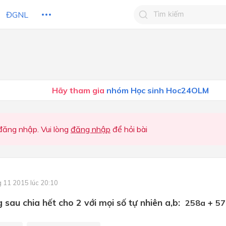
ĐGNL
Tìm kiếm câu trả lờ
Tìm kiếm câu trả lời c
 HỌC
CHỦ ĐỀ / CHƯƠNG
bạn
Hãy tham gia
nhóm Học sinh Hoc24OLM
ăng nhập. Vui lòng
đăng nhập
để hỏi bài
g 11 2015 lúc 20:10
 sau chia hết cho 2 với mọi số tự nhiên a,b:
+
258a
57