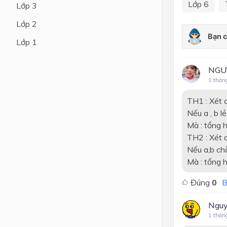
Lớp 6
Lớp 3
Lớp 4
Lớp 2
Lớp 3
Lớp 1
Lớp 2
NGU
Lớp 1
1 thán
TH1 : Xét a
Nếu a , b lẻ
Mà : tổng h
TH2 : Xét 
Nếu a,b ch
Mà : tổng 
Đúng
0
B
Nguy
1 thán