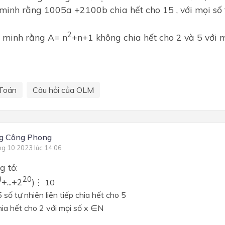
inh rằng 1005a +2100b chia hết cho 15 , với mọi số t
2
minh rằng A= n
+n+1 không chia hết cho 2 và 5 với m
Toán
Câu hỏi của OLM
g Công Phong
ng 10 2023 lúc 14:06
g tỏ:
3
20
+...+2
)
⋮ 10
 số tự nhiên liên tiếp chia hết cho 5
hia hết cho 2 với mọi số x
∈N