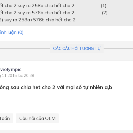
 hết cho 2 suy ra 258a chia hết cho 2 (1)
 hết cho 2 suy ra 576b chia hết cho 2 (2)
(2) suy ra 258a+576b chia hết cho 2
ình luận (
0
)
CÁC CÂU HỎI TƯƠNG TỰ
violympic
g 11 2015 lúc 20:38
ổng sau chia het cho 2 với mọi số tự nhiên a,b
Toán
Câu hỏi của OLM