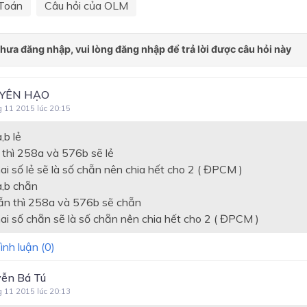
Toán
Câu hỏi của OLM
YÊN HẠO
g 11 2015 lúc 20:15
,b lẻ
 thì
258a
và
576b
sẽ lẻ
ai số lẻ sẽ là số chẵn nên chia hết cho 2 ( ĐPCM )
a,b chẵn
ẵn thì
258a
và
576b
sẽ chẵn
hai số chẵn sẽ là số chẵn nên chia hết cho 2 ( ĐPCM )
ình luận (
0
)
ễn Bá Tú
g 11 2015 lúc 20:13