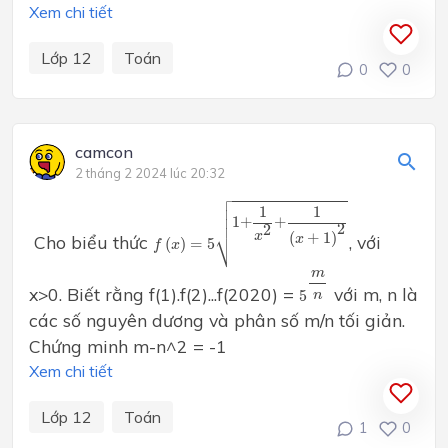
Xem chi tiết
Lớp 12
Toán
0
0
camcon
2 tháng 2 2024 lúc 20:32

f
(
x
)
=
5
1
+
1
x
2
+
1
(
x
+
1
)
2




1
1

1
+
+
2
2
⎷
(
+
1
)
x
Cho biểu thức
, với
x
(
)
=
5
f
x
5
m
n
m
x>0. Biết rằng f(1).f(2)...f(2020) =
với m, n là
5
n
các số nguyên dương và phân số m/n tối giản.
Chứng minh m-n^2 = -1
Xem chi tiết
Lớp 12
Toán
1
0