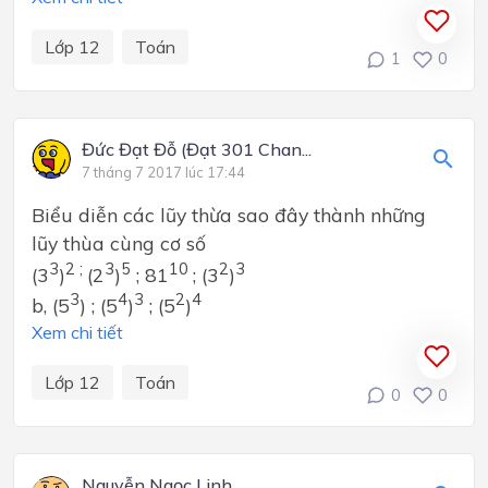
Lớp 12
Toán
1
0
Đức Đạt Đỗ (Đạt 301 Chan...
7 tháng 7 2017 lúc 17:44
Biểu diễn các lũy thừa sao đây thành những
lũy thùa cùng cơ số
3
2 ;
3
5
10
2
3
(3
)
(2
)
; 81
; (3
)
3
4
3
2
4
b, (5
) ; (5
)
; (5
)
Xem chi tiết
Lớp 12
Toán
0
0
Nguyễn Ngọc Linh