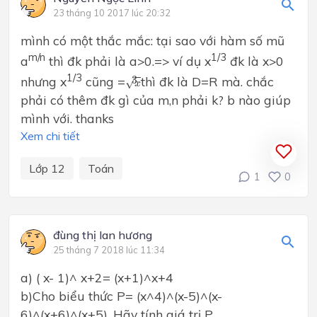
23 tháng 10 2017 lúc 20:32
mình có một thắc mắc: tại sao với hàm số mũ
m/n
1/3
a
thì đk phải là a>0.=> ví dụ x
đk là x>0
x
3
1/3
3
nhưng x
cũng =
thì đk là D=R mà. chắc
√
x
phải có thêm đk gì của m,n phải k? b nào giúp
mình với. thanks
Xem chi tiết
Lớp 12
Toán
1
0
đùng thị lan hương
25 tháng 7 2018 lúc 11:34
a) ( x- 1)^ x+2= (x+1)^x+4
b)Cho biểu thức P= (x^4)^(x-5)^(x-
6)^(x+6)^(x+5). Hãy tính giá trị P