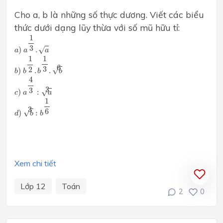
Cho a, b là những số thực dương. Viết các biểu
thức dưới dạng lũy thừa với số mũ hữu tỉ:
a
)
a
1
3
.
a
1
3
)
.
√
a
a
a
b
)
b
1
2
.
b
1
3
.
b
6
1
1
6
3
2
√
)
.
.
b
b
b
b
c
)
a
4
3
:
a
3
4
3
3
)
:
√
c
a
a
d
)
b
3
:
b
1
6
1
3
6
√
)
:
d
b
b
Xem chi tiết
Lớp 12
Toán
2
0