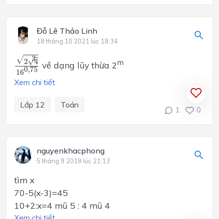
Đỗ Lê Thảo Linh
18 tháng 10 2021 lúc 18:34
2
4
3
16
0
,
75
3
√
√
2
4
m
về dạng lũy thừa 2
0
,
75
16
Xem chi tiết
Lớp 12
Toán
1
0
nguyenkhacphong
5 tháng 9 2018 lúc 21:13
tìm x
70-5(x-3)=45
10+2:x=4 mũ 5 : 4 mũ 4
Xem chi tiết