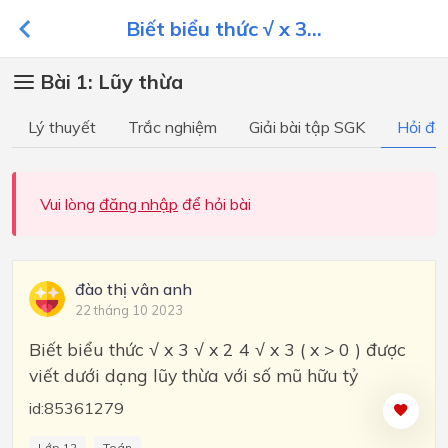
Biết biểu thức √ x 3...
Bài 1: Lũy thừa
Lý thuyết
Trắc nghiệm
Giải bài tập SGK
Hỏi đá
Vui lòng
đăng nhập
để hỏi bài
đào thị vân anh
22 tháng 10 2023
Biết biểu thức √ x 3 √ x 2 4 √ x 3 ( x > 0 ) được
viết dưới dạng lũy thừa với số mũ hữu tỷ
id:85361279
Lớp 12
Toán