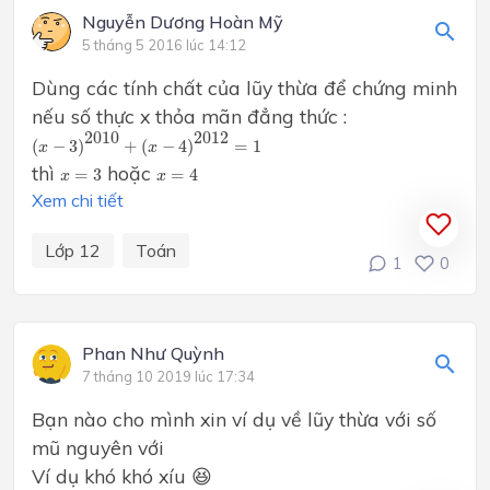
Nguyễn Dương Hoàn Mỹ
5 tháng 5 2016 lúc 14:12
Dùng các tính chất của lũy thừa để chứng minh
nếu số thực x thỏa mãn đẳng thức :
(
x
−
3
)
2010
+
(
x
−
4
)
2012
=
1
2010
2012
(
−
3
)
+
(
−
4
)
=
1
x
x
x
=
3
x
=
4
thì
hoặc
=
3
=
4
x
x
Xem chi tiết
Lớp 12
Toán
1
0
Phan Như Quỳnh
7 tháng 10 2019 lúc 17:34
Bạn nào cho mình xin ví dụ về lũy thừa với số
mũ nguyên với
Ví dụ khó khó xíu 😆