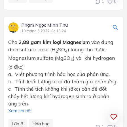
1
0
Phạm Ngọc Minh Thư
10 tháng 3 2022 lúc 18:24
Cho
2,88 gam kim loại Magnesium
vào dung
dich sulfuric acid (H
SO
) loãng thu được
2
4
Magnesium sulfate (MgSO
) và khí hydrogen
4
(ở đkc)
a. Viết phương trình hóa học của phản ứng.
b. Tính khối lượng acid đã tham gia phản ứng.
c. Tính thể tích không khí (đkc) cần để đốt
cháy hết lượng khí hydrogen sinh ra ở phản
ứng trên.
Xem chi tiết
Lớp 8
Hóa học
1
0