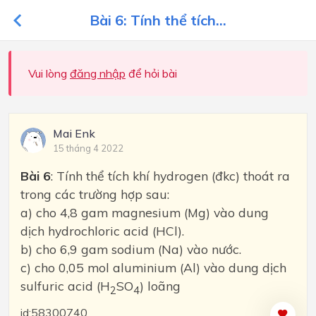
Bài 6: Tính thể tích...
Vui lòng
đăng nhập
để hỏi bài
Mai Enk
15 tháng 4 2022
Bài 6
: Tính thể tích khí hydrogen (đkc) thoát ra
trong các trường hợp sau:
a) cho 4,8 gam magnesium (Mg) vào dung
dịch hydrochloric acid (HCl).
b) cho 6,9 gam sodium (Na) vào nước.
c) cho 0,05 mol aluminium (Al) vào dung dịch
sulfuric acid (H
SO
) loãng
2
4
id:58300740