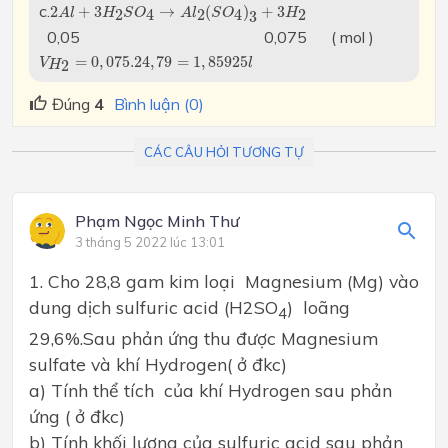
2
A
l
+
3
H
2
S
O
4
→
A
l
2
(
S
O
4
)
3
+
3
H
2
c.
2
+
3
→
(
)
+
3
2
4
2
4
2
A
l
H
S
O
A
l
S
O
H
3
0,05 0,075 ( mol )
V
H
2
=
0
,
075.24
,
79
=
1
,
85925
l
=
0
,
075.24
,
79
=
1
,
85925
V
l
2
H
Đúng
4
Bình luận (0)
CÁC CÂU HỎI TƯƠNG TỰ
Phạm Ngọc Minh Thư
3 tháng 5 2022 lúc 13:01
1. Cho 28,8 gam kim loại Magnesium (Mg) vào
dung dịch sulfuric acid (H2SO
) loãng
4
29,6%.Sau phản ứng thu được Magnesium
sulfate và khí Hydrogen( ở đkc)
a) Tính thể tích của khí Hydrogen sau phản
ứng ( ở đkc)
b) Tính khối lượng của sulfuric acid sau phản