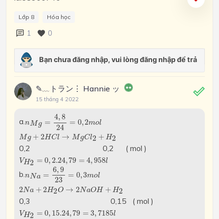
Lớp 8
Hóa học
1
0
✎﹏トラン⋮ Hannie ッ
15 tháng 4 2022
n
M
g
=
4
,
8
24
=
0
,
2
m
o
l
4
,
8
a.
=
=
0
,
2
n
m
o
l
M
g
24
M
g
+
2
H
C
l
→
M
g
C
l
2
+
H
2
+
2
→
+
2
2
M
g
H
C
l
M
g
C
l
H
0,2 0,2 ( mol )
V
H
2
=
0
,
2.24
,
79
=
4
,
958
l
=
0
,
2.24
,
79
=
4
,
958
V
l
2
H
n
N
a
=
6
,
9
23
=
0
,
3
m
o
l
6
,
9
b.
=
=
0
,
3
n
m
o
l
N
a
23
2
N
a
+
2
H
2
O
→
2
N
a
O
H
+
H
2
2
+
2
→
2
+
2
2
N
a
H
O
N
a
O
H
H
0,3 0,15 ( mol )
V
H
2
=
0
,
15.24
,
79
=
3
,
7185
l
=
0
,
15.24
,
79
=
3
,
7185
V
l
2
H