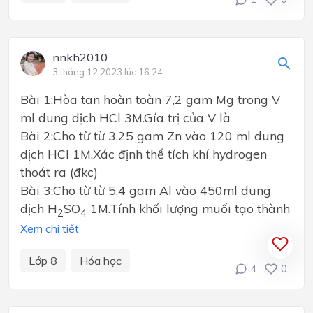
nnkh2010
3 tháng 12 2023 lúc 16:24
Bài 1:Hòa tan hoàn toàn 7,2 gam Mg trong V
ml dung dịch HCl 3M.Gía trị của V là
Bài 2:Cho từ từ 3,25 gam Zn vào 120 ml dung
dịch HCl 1M.Xác định thể tích khí hydrogen
thoát ra (đkc)
Bài 3:Cho từ từ 5,4 gam Al vào 450ml dung
dịch H
SO
1M.Tính khối lượng muối tạo thành
2
4
Xem chi tiết
Lớp 8
Hóa học
4
0