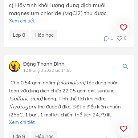
c) Hãy tính khối lượng dung dịch muối
magnesium chloride (MgCl2) thu được.
Xem chi tiết
Lớp 8
Hóa học
1
0
Đặng Thanh Bình
12 tháng 3 2022 lúc 14:55
(aluminium)
Cho 0,54 gam nhôm
tác dụng hoàn
toàn với dung dịch chứa 22,05 gam axit sunfuric
(sulfuric acid)
loãng. Tính thể tích khí hiđro
(hydrogen)
thu được ở đkc. Biết ở điều kiện chuẩn
(25
o
C, 1 bar), 1 mol khí chiếm thể tích 24,79 lít.
Xem chi tiết
Lớp 8
Hóa học