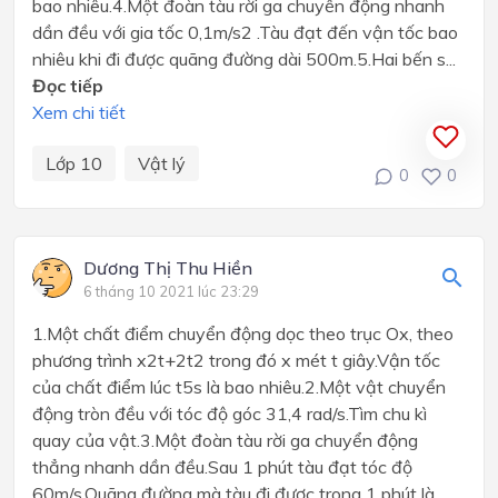
bao nhiêu.4.Một đoàn tàu rời ga chuyển động nhanh
dần đều với gia tốc 0,1m/s2 .Tàu đạt đến vận tốc bao
nhiêu khi đi được quãng đường dài 500m.5.Hai bến s...
Đọc tiếp
Xem chi tiết
Lớp 10
Vật lý
0
0
Dương Thị Thu Hiền
6 tháng 10 2021 lúc 23:29
1.Một chất điểm chuyển động dọc theo trục Ox, theo
phương trình x2t+2t2 trong đó x mét t giây.Vận tốc
của chất điểm lúc t5s là bao nhiêu.2.Một vật chuyển
động tròn đều với tóc độ góc 31,4 rad/s.Tìm chu kì
quay của vật.3.Một đoàn tàu rời ga chuyển động
thẳng nhanh dần đều.Sau 1 phút tàu đạt tóc độ
60m/s.Quãng đường mà tàu đi được trong 1 phút là