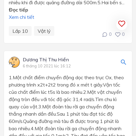
nhiêu khi đi được quãng đường dài 500m.5.Hai bến s...
Đọc tiếp
Xem chi tiết
Lớp 10
Vật lý
0
0
Dương Thị Thu Hiền
6 tháng 10 2021 lúc 16:12
1.Một chất điểm chuyển động dọc theo trục Ox, theo
phương trình x2t+2t2 trong đó x mét t giây.Vận tốc
của chất điểm lúc t5s là bao nhiêu.2.Một vật chuyển
động tròn đều với tóc độ góc 31,4 rad/s.Tìm chu kì
quay của vật.3.Một đoàn tàu rời ga chuyển động
thẳng nhanh dần đều.Sau 1 phút tàu đạt tóc độ
60m/s.Quãng đường mà tàu đi được trong 1 phút là
bao nhiêu.4.Một đoàn tàu rời ga chuyển động nhanh
dần đều với gia tốc 0,1m/s2 .Tàu đạt đến vận tốc bao