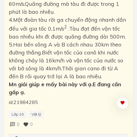
60m/s.Quãng đường mà tàu đi được trong 1
phút là bao nhiêu.
4.Một đoàn tàu rời ga chuyển động nhanh dần
2
đều với gia tốc 0,1m/s
.Tàu đạt đến vận tốc
bao nhiêu khi đi được quãng đường dài 500m.
5.Hai bến sông A và B cách nhau 30km theo
đường thẳng.Biết vận tốc của canô khi nước
không chảy là 16km/h và vận tốc của nước so
với bờ sông là 4km/h.Thời gian cano đi từ A
đến B rồi quay trở lại A là bao nhiêu.
Mn giải giúp e mấy bài này với ạ.E đang cần
gấp ạ.
id:21984285
Lớp 10
Vật lý
0
0