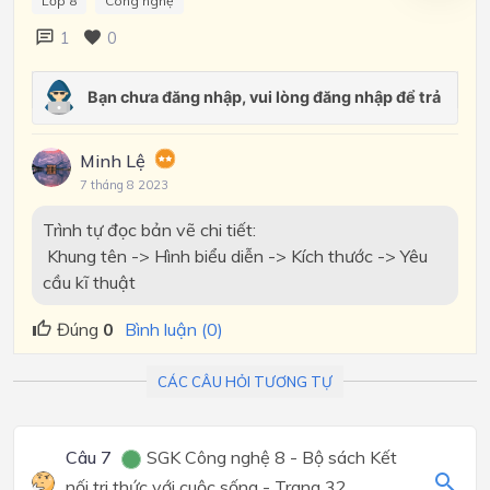
Lớp 8
Công nghệ
1
0
Minh Lệ
7 tháng 8 2023
Trình tự đọc bản vẽ chi tiết:
Khung tên -> Hình biểu diễn -> Kích thước -> Yêu
cầu kĩ thuật
Đúng
0
Bình luận (0)
CÁC CÂU HỎI TƯƠNG TỰ
Câu 7
SGK Công nghệ 8 - Bộ sách Kết
nối tri thức với cuộc sống - Trang 32