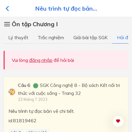
Nêu trình tự đọc bản...
Ôn tập Chương I
Lý thuyết
Trắc nghiệm
Giải bài tập SGK
Hỏi đá
Vui lòng
đăng nhập
để hỏi bài
Câu 6
SGK Công nghệ 8 - Bộ sách Kết nối tri
thức với cuộc sống - Trang 32
22 tháng 7 2023
Nêu trình tự đọc bản vẽ chi tiết.
id:81819462