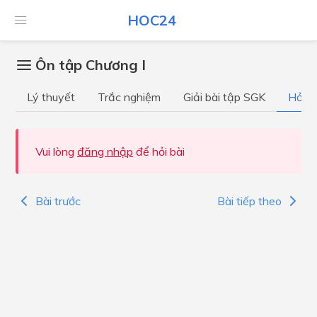
HOC24
Ôn tập Chương I
Lý thuyết
Trắc nghiệm
Giải bài tập SGK
Hỏi đ
Vui lòng
đăng nhập
để hỏi bài
Bài trước
Bài tiếp theo