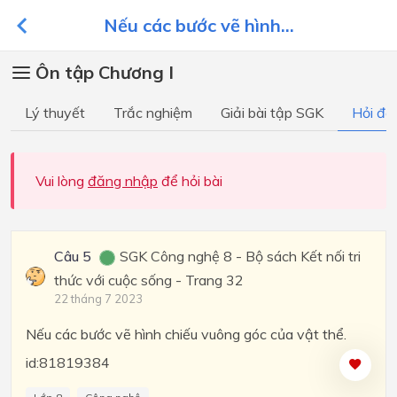
Nếu các bước vẽ hình...
Ôn tập Chương I
Lý thuyết
Trắc nghiệm
Giải bài tập SGK
Hỏi đá
Vui lòng
đăng nhập
để hỏi bài
Câu 5
SGK Công nghệ 8 - Bộ sách Kết nối tri
thức với cuộc sống - Trang 32
22 tháng 7 2023
Nếu các bước vẽ hình chiếu vuông góc của vật thể.
id:81819384