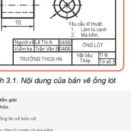
ẫn giải
hảo
ông tin về bản vẽ:
ầu: làm tù cạnh và mạ kẽm