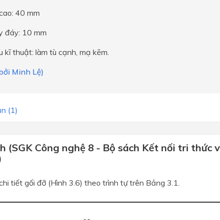
 cao: 40 mm
y đáy: 10 mm
u kĩ thuật: làm tù cạnh, mạ kẽm.
 bởi Minh Lệ)
n (1)
 (SGK Công nghệ 8 - Bộ sách Kết nối tri thức v
)
hi tiết gối đỡ (Hình 3.6) theo trình tự trên Bảng 3.1.