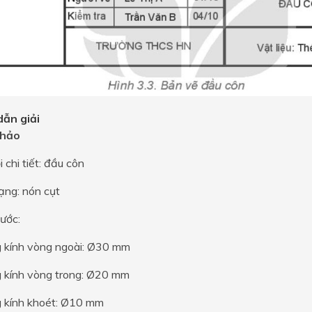
ẫn giải
hảo
i chi tiết: đầu côn
ạng: nón cụt
hước:
 kính vòng ngoài: Ø30 mm
 kính vòng trong: Ø20 mm
 kính khoét: Ø10 mm