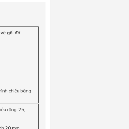
vẽ gối đỡ
hình chiếu bằng
hiều rộng: 25;
ính 20 mm