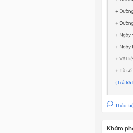
+ Đường
+ Đường
+ Ngày v
+ Ngày k
+ Vật li
+ Tờ số
(Trả lời
Thảo luậ
Khám phá 