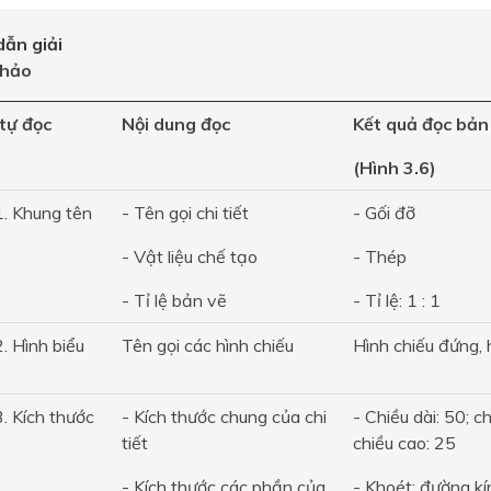
ẫn giải
hảo
tự đọc
Nội dung đọc
Kết quả đọc bản 
(Hình 3.6)
. Khung tên
- Tên gọi chi tiết
- Gối đỡ
- Vật liệu chế tạo
- Thép
- Tỉ lệ bản vẽ
- Tỉ lệ: 1 : 1
. Hình biểu
Tên gọi các hình chiếu
Hình chiếu đứng, 
. Kích thước
- Kích thước chung của chi
- Chiều dài: 50; c
tiết
chiều cao: 25
- Kích thước các phần của
- Khoét: đường k