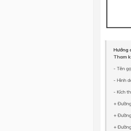
Hướng d
Tham k
- Tên gọ
- Hình d
- Kích t
+ Đường
+ Đường
+ Đường