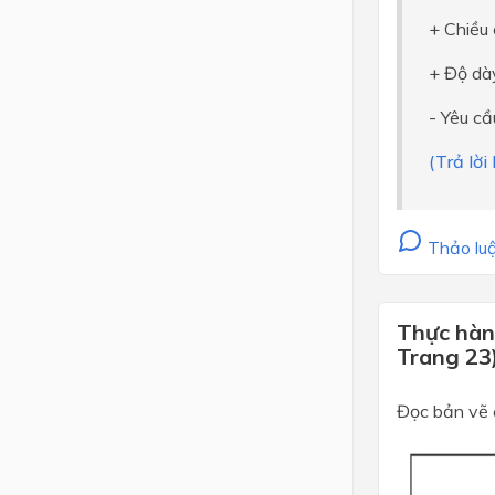
+ Chiều
+ Độ dà
- Yêu cầ
(Trả lời
Thảo luậ
Thực hành
Trang 23
Đọc bản vẽ c