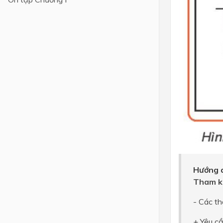
Lớp 4
Lớp 3
Lớp 2
Lớp 1
Hướng d
Tham k
- Các th
+ Yêu c