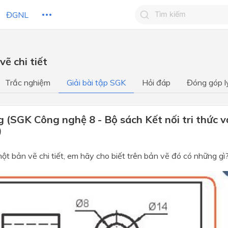
ĐGNL
Tìm kiếm câu trả lờ
vẽ chi tiết
Tìm kiếm câu trả lời c
 HỌC
CHỦ ĐỀ / CHƯƠNG
bạn
Trắc nghiệm
Giải bài tập SGK
Hỏi đáp
Đóng góp l
 (SGK Công nghệ 8 - Bộ sách Kết nối tri thức v
)
một bản vẽ chi tiết, em hãy cho biết trên bản vẽ đó có những gì