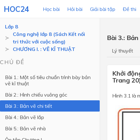
HOC24
Học bài
Hỏi bài
Giải bài tập
Đề thi
Lớp 8
Công nghệ lớp 8 (Sách Kết nối
Bài 3.: Bản 
tri thức với cuộc sống)
LỚP HỌC
MÔN
CHƯƠNG I. : VẼ KĨ THUẬT
Lý thuyết
Lớp 12
CHỦ ĐỀ
Lớp 11
Khởi động
Bài 1.: Một số tiêu chuẩn trình bày bản
Trang 20
vẽ kĩ thuật
Lớp 10
Bài 2.: Hình chiếu vuông góc
Lớp 9
Hình 3.1 là 
Bài 3.: Bản vẽ chi tiết
Lớp 8
Bài 4.: Bản vẽ lắp
Lớp 7
Bài 5.: Bản vẽ nhà
Lớp 6
Ôn tập Chương I
Lớp 5