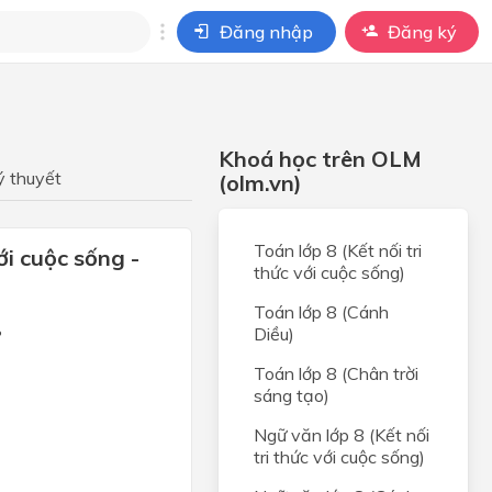
Đăng nhập
Đăng ký
i
ho câu hỏi của
Khoá học trên OLM
BÀI HỌC
ý thuyết
(olm.vn)
Toán lớp 8 (Kết nối tri
ới cuộc sống -
thức với cuộc sống)
Toán lớp 8 (Cánh
Diều)
?
Toán lớp 8 (Chân trời
sáng tạo)
Ngữ văn lớp 8 (Kết nối
tri thức với cuộc sống)