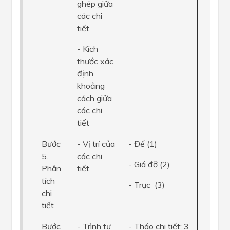
ghép giữa
các chi
tiết
- Kích
thước xác
định
khoảng
cách giữa
các chi
tiết
Bước
- Vị trí của
- Đế (1)
5.
các chi
- Giá đỡ (2)
Phân
tiết
tích
- Trục (3)
chi
tiết
Bước
- Trình tự
- Tháo chi tiết: 3