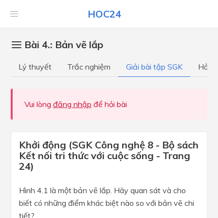
HOC24
Bài 4.: Bản vẽ lắp
Lý thuyết
Trắc nghiệm
Giải bài tập SGK
Hỏi đ
Vui lòng
đăng nhập
để hỏi bài
Khởi động (SGK Công nghệ 8 - Bộ sách
Kết nối tri thức với cuộc sống - Trang
24)
Hình 4.1 là một bản vẽ lắp. Hãy quan sát và cho
biết có những điểm khác biệt nào so với bản vẽ chi
tiết?