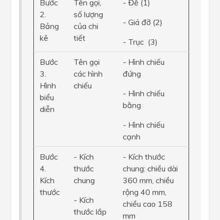
Bước
Tên gọi,
- Đế (1)
2.
số lượng
- Giá đỡ (2)
Bảng
của chi
kê
tiết
- Trục (3)
Bước
Tên gọi
- Hình chiếu
3.
các hình
đứng
Hình
chiếu
- Hình chiếu
biểu
bằng
diễn
- Hình chiếu
cạnh
Bước
- Kích
- Kích thước
4.
thước
chung: chiều dài
Kích
chung
360 mm, chiều
thước
rộng 40 mm,
- Kích
chiều cao 158
thước lắp
mm