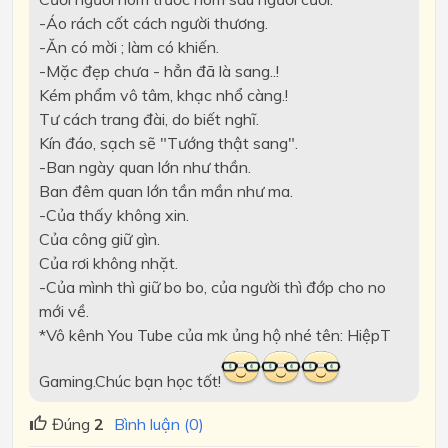
-Áo rách cốt cách người thương.
-Ăn có mời ; làm có khiến.
-Mặc đẹp chưa - hẳn đã là sang..!
Kém phẩm vô tâm, khạc nhổ càng.!
Tư cách trang đài, do biết nghĩ.
Kín đáo, sạch sẽ "Tướng thật sang".
-Ban ngày quan lớn như thần.
Ban đêm quan lớn tần mần như ma.
-Của thấy không xin.
Của công giữ gìn.
Của rơi không nhặt.
-Của mình thì giữ bo bo, của người thì đớp cho no
mới về.
*Vô kênh You Tube của mk ủng hộ nhé tên: HiệpT
Gaming.Chúc bạn học tốt!
Đúng
2
Bình luận (0)