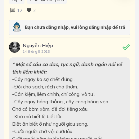
12
2
Nguyễn Hiệp
14 tháng 9 2018
* Một số câu ca dao, tục ngữ, danh ngôn nói về
tính liêm khiết:
-Cây ngay ko sợ chết đứng .
-Đói cho sạch, rách cho thơm.
-Cần kiệm, liêm chính, chí công, vô tư .
-Cây ngay bóng thẳng , cây cong bóng vẹo .
Chớ có bờm xôm, để đời tiếng xấu.
-Khó mà biết lẽ biết lời.
Biết ăn biết ở như người giàu sang.
-Cười người chớ vội cười lâu.
Cười người hôm trước hôm sau người cười.