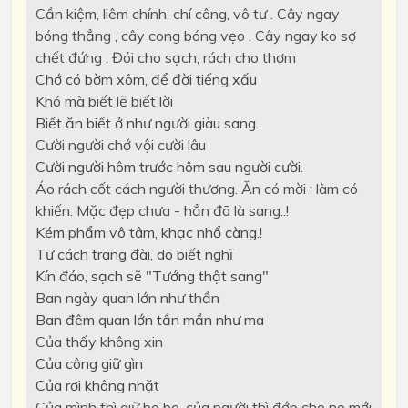
Cần kiệm, liêm chính, chí công, vô tư . Cây ngay
bóng thẳng , cây cong bóng vẹo . Cây ngay ko sợ
chết đứng . Đói cho sạch, rách cho thơm
Chớ có bờm xôm, để đời tiếng xấu
Khó mà biết lẽ biết lời
Biết ăn biết ở như người giàu sang.
Cười người chớ vội cười lâu
Cười người hôm trước hôm sau người cười.
Áo rách cốt cách người thương. Ăn có mời ; làm có
khiến. Mặc đẹp chưa - hẳn đã là sang..!
Kém phẩm vô tâm, khạc nhổ càng.!
Tư cách trang đài, do biết nghĩ
Kín đáo, sạch sẽ "Tướng thật sang"
Ban ngày quan lớn như thần
Ban đêm quan lớn tần mần như ma
Của thấy không xin
Của công giữ gìn
Của rơi không nhặt
Của mình thì giữ bo bo, của người thì đớp cho no mới