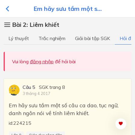
Em hãy sưu tầm một s...
Bài 2: Liêm khiết
Lý thuyết
Trắc nghiệm
Giải bài tập SGK
Hỏi đá
Vui lòng
đăng nhập
để hỏi bài
Câu 5
SGK trang 8
3 tháng 4 2017
Em hãy sưu tầm một số câu ca dao, tục ngữ,
danh ngôn nói về tính liêm khiết.
id:224215
Lớp 8
Giáo dục công dân