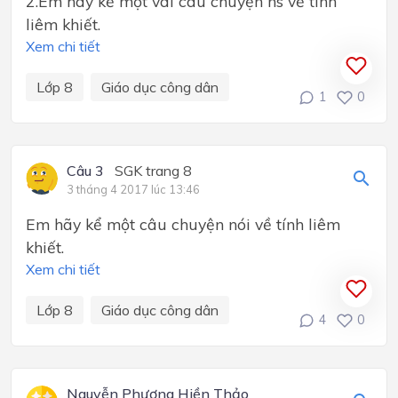
2.Em hãy kể một vài câu chuyện ns về tính
liêm khiết.
Xem chi tiết
Lớp 8
Giáo dục công dân
1
0
Câu 3
SGK trang 8
3 tháng 4 2017 lúc 13:46
Em hãy kể một câu chuyện nói về tính liêm
khiết.
Xem chi tiết
Lớp 8
Giáo dục công dân
4
0
Nguyễn Phương Hiền Thảo