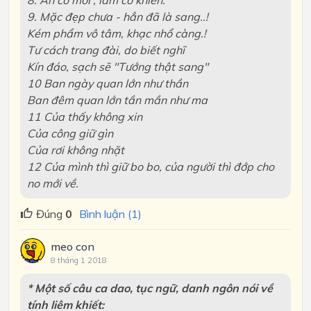
8. Ăn có mời ; làm có khiến.
9. Mặc đẹp chưa - hẳn đã là sang..!
Kém phẩm vô tâm, khạc nhổ càng.!
Tư cách trang đài, do biết nghĩ
Kín đáo, sạch sẽ "Tướng thật sang"
10 Ban ngày quan lớn như thần
Ban đêm quan lớn tần mần như ma
11 Của thấy không xin
Của công giữ gìn
Của rơi không nhặt
12 Của mình thì giữ bo bo, của người thì đớp cho
no mới về.
Đúng
0
Bình luận (1)
meo con
8 tháng 1 2018
* Một số câu ca dao, tục ngữ, danh ngôn nói về
tính liêm khiết: