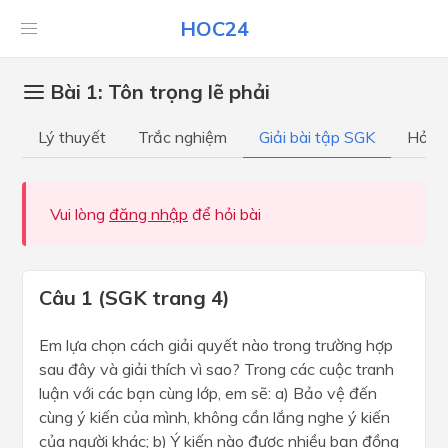
HOC24
Bài 1: Tôn trọng lẽ phải
Lý thuyết
Trắc nghiệm
Giải bài tập SGK
Hỏi đ
Vui lòng
đăng nhập
để hỏi bài
Câu 1 (SGK trang 4)
Em lựa chọn cách giải quyết nào trong trường hợp
sau đây và giải thích vì sao? Trong các cuộc tranh
luận với các bạn cùng lớp, em sẽ: a) Bảo vệ đến
cùng ý kiến của mình, không cần lắng nghe ý kiến
của người khác; b) Ý kiến nào được nhiều bạn đồng