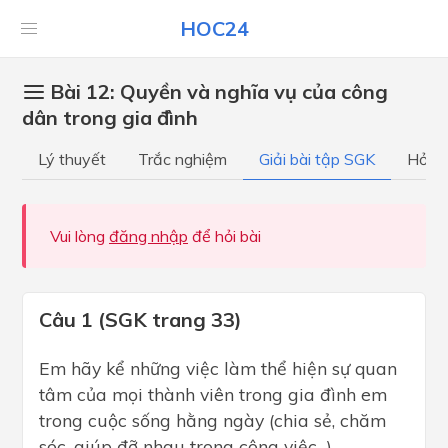
HOC24
Bài 12: Quyền và nghĩa vụ của công
dân trong gia đình
Lý thuyết
Trắc nghiệm
Giải bài tập SGK
Hỏi đ
Vui lòng
đăng nhập
để hỏi bài
Câu 1 (SGK trang 33)
Em hãy kể những việc làm thể hiện sự quan
tâm của mọi thành viên trong gia đình em
trong cuộc sống hằng ngày (chia sẻ, chăm
sóc, giúp đỡ nhau trong công việc...)