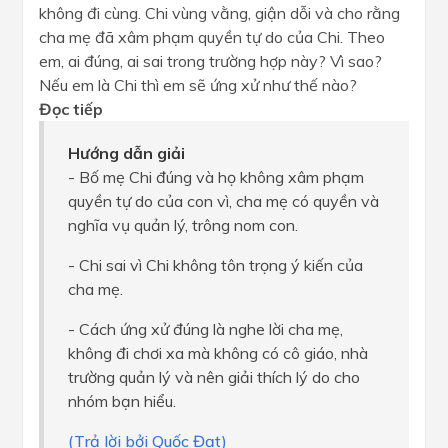
không đi cùng. Chi vùng vằng, giận dỗi và cho rằng
cha mẹ đã xâm phạm quyền tự do của Chi. Theo
em, ai đúng, ai sai trong trường hợp này? Vì sao?
Nếu em là Chi thì em sẽ ứng xử như thế nào?
Đọc tiếp
Hướng dẫn giải
- Bố mẹ Chi đúng và họ không xâm phạm
quyền tự do của con vì, cha mẹ có quyền và
nghĩa vụ quản lý, trông nom con.
- Chi sai vì Chi không tôn trọng ý kiến của
cha mẹ.
- Cách ứng xử đúng là nghe lời cha mẹ,
không đi chơi xa mà không có cô giáo, nhà
trường quản lý và nên giải thích lý do cho
nhóm bạn hiểu.
(Trả lời bởi Quốc Đạt)