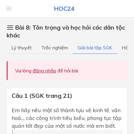
HOC24
Bài 8: Tôn trọng và học hỏi các dân tộc
khác
Lý thuyết
Trắc nghiệm
Giải bài tập SGK
Hỏi đ
Vui lòng
đăng nhập
để hỏi bài
Câu 1 (SGK trang 21)
Em hãy nêu một số thành tựu về kinh tế, văn
hoá..., các công trình tiêu biểu, phong tục tập
quán tốt đẹp của một số nước mà em biết.