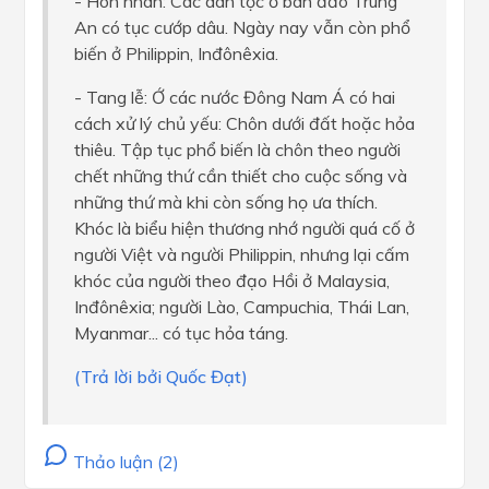
- Hôn nhân: Các dân tộc ở bán đảo Trung
An có tục cướp dâu. Ngày nay vẫn còn phổ
biến ở Philippin, Inđônêxia.
- Tang lễ: Ớ các nước Đông Nam Á có hai
cách xử lý chủ yếu: Chôn dưới đất hoặc hỏa
thiêu. Tập tục phổ biến là chôn theo người
chết những thứ cần thiết cho cuộc sống và
những thứ mà khi còn sống họ ưa thích.
Khóc là biểu hiện thương nhớ người quá cố ở
người Việt và người Philippin, nhưng lại cấm
khóc của người theo đạo Hồi ở Malaysia,
Inđônêxia; người Lào, Campuchia, Thái Lan,
Myanmar... có tục hỏa táng.
(Trả lời bởi Quốc Đạt)
Thảo luận (2)