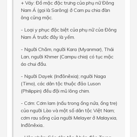
+ Váy: Đồ mặc đặc trưng của phụ nữ Đông
Nam Á (gọi là Sarông) ở Cam pu chia đàn
ông cũng mặc.
- Loại y phục đặc biệt của phụ nữ của Đông
Nam Á trước đây là yếm.
- Người Chăm, người Kara (Myanmar), Thái
Lan, người Khmer (Campu chia) có tục mặc
áo chui đầu.
- Người Dayek (Inđônêxia); người Naga
(Timo), các dân tộc thuộc đảo Luson
(Philippin) đều đội mũ lông chim.
- Cơm: Cơm lam (nấu trong ống nứa, ống tre)
của người Lào và một số dân tộc Việt Nam;
cơm rau sống của người Melayer ở Malayxia,
Inđônêxia..