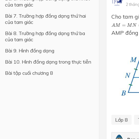
của tam giác
2 thán
Lớp 4
Bài 7. Trường hợp đồng dạng thứ hai
Cho tam g
của tam giác
Lớp 3
A
M
=
M
N
=
N
=
A
M
M
N
AMP đồng 
Bài 8. Trường hợp đồng dạng thứ ba
Lớp 2
của tam giác
Lớp 1
Bài 9. Hình đồng dạng
Bài 10. Hình đồng dạng trong thực tiễn
Bài tập cuối chương 8
Lớp 8