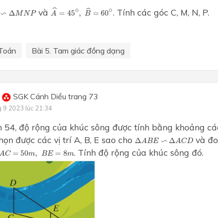
A
^
=
45
∘
,
B
^
=
60
∘
∽
Δ
M
N
P
∘
∘
ˆ
và
. Tính các góc C, M, N, P.
ˆ
∽
Δ
=
45
,
=
60
M
N
P
A
B
Toán
Bài 5. Tam giác đồng dạng
SGK Cánh Diều trang 73
g 9 2023 lúc 21:34
 54, độ rộng của khúc sông được tính bằng khoảng cách 
Δ
A
B
E
∽
Δ
A
C
D
họn được các vị trí A, B, E sao cho
và đo
∽
Δ
Δ
A
B
E
A
C
D
C
=
50
m
,
B
E
=
8
m
. Tính độ rộng của khúc sông đó.
=
50
,
=
8
A
C
m
B
E
m