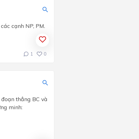
i các cạnh NP, PM.
1
0
t đoạn thẳng BC và
ứng minh: