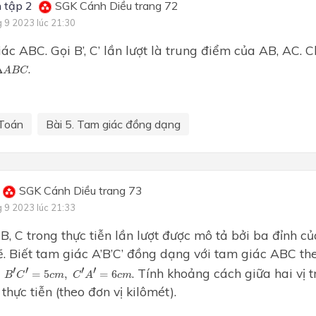
 tập 2
SGK Cánh Diều trang 72
g 9 2023 lúc 21:30
ác ABC. Gọi B’, C’ lần lượt là trung điểm của AB, AC.
B
C
.
Δ
A
B
C
Toán
Bài 5. Tam giác đồng dạng
SGK Cánh Diều trang 73
g 9 2023 lúc 21:33
, B, C trong thực tiễn lần lượt được mô tả bởi ba đỉnh c
ẽ. Biết tam giác A’B’C’ đồng dạng với tam giác ABC the
′
C
′
=
5
c
m
,
C
′
A
′
=
6
c
m
′
′
′
′
. Tính khoảng cách giữa hai vị tr
=
5
,
=
6
B
C
c
m
C
A
c
m
thực tiễn (theo đơn vị kilômét).