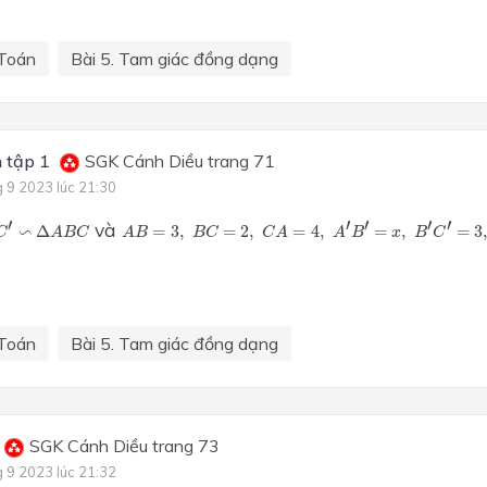
Toán
Bài 5. Tam giác đồng dạng
 tập 1
SGK Cánh Diều trang 71
g 9 2023 lúc 21:30
C
′
∽
Δ
A
B
C
A
B
=
3
,
B
C
=
2
,
C
A
=
4
,
A
′
B
′
=
x
,
B
′
C
′
=
3
,
C
′
A
′
=
y
′
′
′
′
′
và
∽
Δ
=
3
,
=
2
,
=
4
,
=
,
=
3
C
A
B
C
A
B
B
C
C
A
A
B
x
B
C
Toán
Bài 5. Tam giác đồng dạng
SGK Cánh Diều trang 73
g 9 2023 lúc 21:32