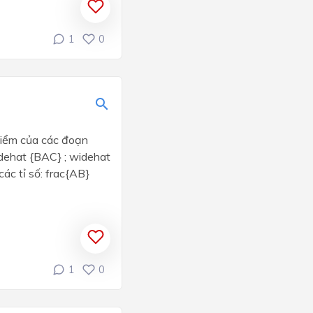
1
0
 điểm của các đoạn
dehat {BAC} ; widehat
c tỉ số: frac{AB}
1
0