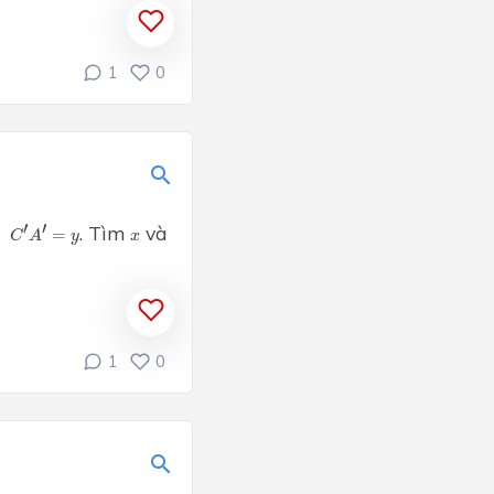
1
0
′
′
. Tìm
và
x
,
=
C
A
y
x
1
0