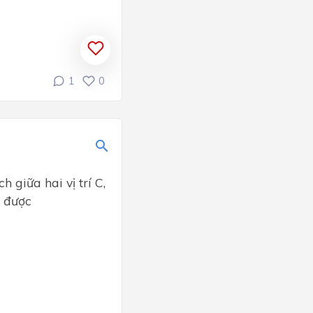
1
0
giữa hai vị trí C,
 được