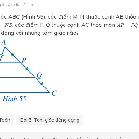
g 9 2023 lúc 21:35
Chương 3. Tứ giác
iác ABC (Hình 55), các điểm M, N thuộc cạnh AB thỏa
Chương 4 Định lí Thales
B
A
P
=
P
Q
=
, các điểm P, Q thuộc cạnh AC thỏa mãn
=
=
N
B
A
P
P
Q
Chương 5 Dữ liệu và biểu đồ
dạng với những tam giác nào?
Chương 6. Một số yếu tố th
kê và xác suất
Chương 7. Phương trình bậc
một ẩn
Chương 8. Tam giác đồng d
Hình đồng dạng
Hoạt động thực hành trải n
Tập 1
Chương 6 Phân thức đại số
Toán
Bài 5. Tam giác đồng dạng
Chương 7 Phương trình bậc
và hàm số bậc nhất
Chương 8 Mở đầu về tính x