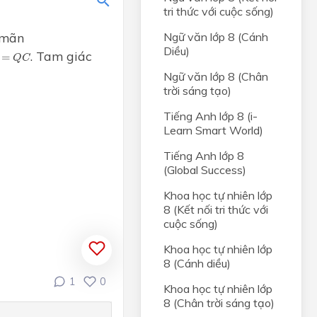
tri thức với cuộc sống)
 mãn
Ngữ văn lớp 8 (Cánh
Diều)
Q
C
. Tam giác
=
Q
C
Ngữ văn lớp 8 (Chân
ống
trời sáng tạo)
Tiếng Anh lớp 8 (i-
 nhất
Learn Smart World)
Tiếng Anh lớp 8
ạng.
(Global Success)
Khoa học tự nhiên lớp
ghiệm
8 (Kết nối tri thức với
cuộc sống)
Khoa học tự nhiên lớp
8 (Cánh diều)
 nhất
1
0
Khoa học tự nhiên lớp
8 (Chân trời sáng tạo)
ác