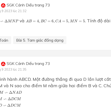
SGK Cánh Diều trang 73
g 9 2023 lúc 21:32
∽
Δ
M
N
P
A
B
=
4
,
B
C
=
6
,
C
A
=
5
,
M
N
=
5
và
. Tính độ dà
∽
Δ
=
4
,
=
6
,
=
5
,
=
5
M
N
P
A
B
B
C
C
A
M
N
Toán
Bài 5. Tam giác đồng dạng
SGK Cánh Diều trang 73
g 9 2023 lúc 21:35
ình hành ABCD. Một đường thẳng đi qua D lần lượt cắ
 M và N sao cho điểm M nằm giữa hai điểm B và C. Ch
M
∽
Δ
N
A
D
∽
Δ
M
N
A
D
M
∽
Δ
D
C
M
∽
Δ
M
D
C
M
D
∽
Δ
D
C
M
∽
Δ
D
D
C
M