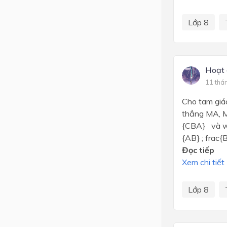
Lớp 8
Hoạt 
11 thá
Cho tam giác
thẳng MA, M
{CBA} và wi
{AB} ; frac{
Đọc tiếp
Xem chi tiết
Lớp 8