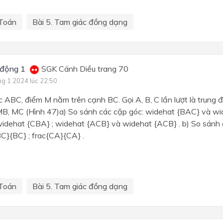
Toán
Bài 5. Tam giác đồng dạng
động 1
SGK Cánh Diều trang 70
ng 1 2024 lúc 22:50
 ABC, điểm M nằm trên cạnh BC. Gọi A, B, C lần lượt là trung
B, MC (Hình 47)a) So sánh các cặp góc: widehat {BAC} và wi
dehat {CBA} ; widehat {ACB} và widehat {ACB} . b) So sánh cá
BC}{BC} ; frac{CA}{CA} .
Toán
Bài 5. Tam giác đồng dạng