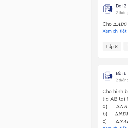
Bài 2
2 thán
Δ
A
B
C
Cho
Δ
A
B
C
Xem chi tiết
Lớp 8
Bài 6
2 thán
Cho hình b
tia AB tại
Δ
N
B
a)
Δ
N
B
Δ
N
B
b)
Δ
N
B
Δ
N
A
c)
Δ
N
A