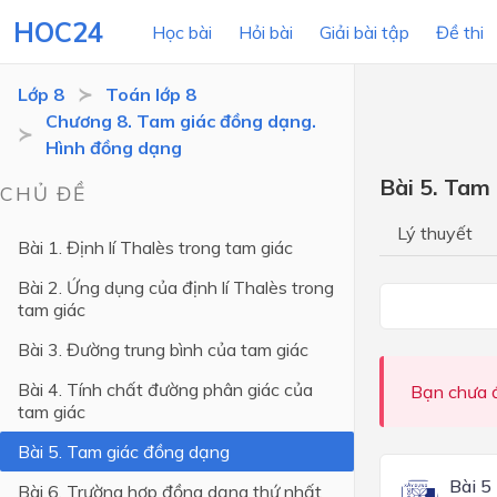
HOC24
Học bài
Hỏi bài
Giải bài tập
Đề thi
Lớp 8
Toán lớp 8
Chương 8. Tam giác đồng dạng.
Hình đồng dạng
LỚP HỌC
MÔN
Bài 5. Tam
CHỦ ĐỀ
Lớp 12
Lý thuyết
Bài 1. Định lí Thalès trong tam giác
Lớp 11
Bài 2. Ứng dụng của định lí Thalès trong
Lớp 10
tam giác
Lớp 9
Bài 3. Đường trung bình của tam giác
Lớp 8
Bài 4. Tính chất đường phân giác của
Bạn chưa đ
tam giác
Lớp 7
Bài 5. Tam giác đồng dạng
Lớp 6
Bài 5
Bài 6. Trường hợp đồng dạng thứ nhất
Lớp 5