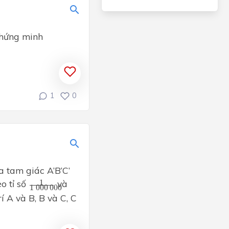
 Chứng minh
1
0
ủa tam giác A’B’C’
1
1
000
000
o tỉ số
và
1
1
000
000
í A và B, B và C, C