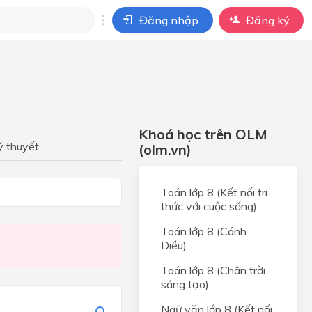
Đăng nhập
Đăng ký
i
ho câu hỏi của
BÀI HỌC
Khoá học trên OLM
ến
ý thuyết
(olm.vn)
Toán lớp 8 (Kết nối tri
thức với cuộc sống)
an
Toán lớp 8 (Cánh
c
Diều)
Toán lớp 8 (Chân trời
sáng tạo)
đáng
Ngữ văn lớp 8 (Kết nối