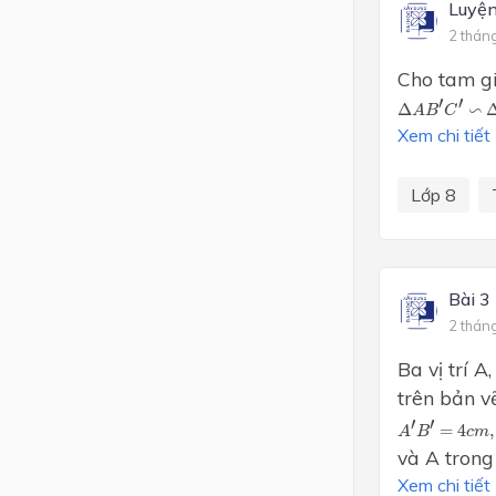
Luyện
2 thán
Cho tam gi
Δ
A
B
′
C
′
∽
Δ
A
′
′
∽
Δ
A
B
C
Xem chi tiết
Lớp 8
Bài 3
2 thán
Ba vị trí A
trên bản v
A
′
B
′
=
4
c
m
,
B
′
′
=
4
,
A
B
c
m
và A trong 
Xem chi tiết