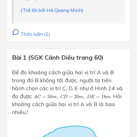
(Trả lời bởi Hà Quang Minh)
Thảo luận (1)
Bài 1 (SGK Cánh Diều trang 60)
Để đo khoảng cách giữa hai vị trí A và B
trong đó B không tới được, người ta tiến
hành chọn các vị trí C, D, E như ở Hình 24 và
A
C
=
50
m
,
C
D
=
20
m
,
D
E
=
18
m
đo được
. Hỏi
=
50
,
=
20
,
=
18
A
C
m
C
D
m
D
E
m
khoảng cách giữa hai vị trí A và B là bao
nhiêu?