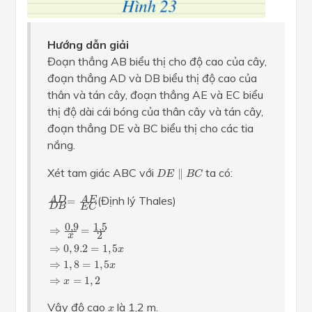
Hướng dẫn giải
Đoạn thẳng AB biểu thị cho độ cao của cây,
đoạn thẳng AD và DB biểu thị độ cao của
thân và tán cây, đoạn thẳng AE và EC biểu
thị độ dài cái bóng của thân cây và tán cây,
đoạn thẳng DE và BC biểu thị cho các tia
nắng.
D
E
∥
B
C
Xét tam giác ABC với
ta có:
∥
D
E
B
C
A
D
D
B
=
A
E
E
C
(Định lý Thales)
A
D
A
E
=
D
B
E
C
⇒
0
,
9
x
=
1
,
5
2
⇒
0
,
9.2
=
1
,
5
x
⇒
1
,
8
=
1
,
5
x
⇒
x
=
1
,
2
0
,
9
1
,
5
⇒
=
2
x
⇒
0
,
9.2
=
1
,
5
x
⇒
1
,
8
=
1
,
5
x
⇒
=
1
,
2
x
x
Vậy độ cao
là 1,2 m.
x