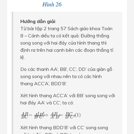
Hướng dẫn giải
Từ bài tập 2 trang 57 Sách giáo khoa Toán
8 – Cánh diều ta có kết quả: Đường thẳng
song song với hai đáy của hình thang thì
định ra trên hai cạnh bên các đoạn thẳng tỉ
lệ.
Do các thanh AA’, BB’, CC’, DD’ của giàn gỗ
song song với nhau nên ta có các hình
thang ACC’A’, BDD’B’.
Xét hình thang ACC’A’ với BB’ song song với
hai đáy AA’ và CC’, ta có:
A
B
B
C
=
A
′
B
′
B
′
C
′
⇒
A
B
A
′
B
′
=
B
C
B
′
C
′
(
1
)
′
′
B
C
A
B
A
B
=
⇒
=
(
1
)
′
′
′
′
′
′
A
B
A
B
B
C
B
C
B
C
Xét hình thang BDD’B’ với CC’ song song