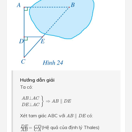
Hướng dẫn giải
Ta có:
A
B
⊥
A
C
D
E
⊥
A
C
}
⇒
A
B
∥
D
E
⊥
}
A
B
A
C
⇒
∥
A
B
D
E
⊥
D
E
A
C
A
B
∥
D
E
Xét tam giác ABC với
có:
∥
A
B
D
E
D
E
A
B
=
C
D
C
A
(Hệ quả của định lý Thales)
D
E
C
D
=
A
B
C
A