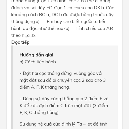
thẳng đứng (Cọc 1 cố định; cọc 2 có thể di động
được) và sợi dây FC. Cọc 1 có chiều cao DK h. Các
khoảng cách BC a,,,DC b đo được bằng thước dây
thông dụng.a) Em hãy cho biết người ta tiến
hành đo đạc như thế nào?b) Tính chiều cao AB
theo h,,,a,,,b.
Đọc tiếp
Hướng dẫn giải
a) Cách tiến hành:
- Đặt hai cọc thẳng đứng, vuông góc với
mặt đất sau đó di chuyển cọc 2 sao cho 3
điểm A, F, K thẳng hàng.
- Dùng sợi dây căng thẳng qua 2 điểm F và
K để xác định điểm C trên mặt đất (3 điểm
F, K, C thẳng hàng).
Sử dụng hệ quả của định lý Ta – let để tính