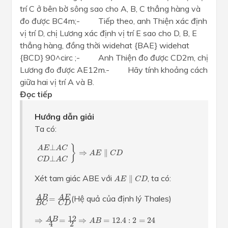
trí C ở bên bờ sông sao cho A, B, C thẳng hàng và
đo được BC4m;- Tiếp theo, anh Thiện xác định
vị trí D, chị Lương xác định vị trí E sao cho D, B, E
thẳng hàng, đồng thời widehat {BAE} widehat
{BCD} 90^circ ;- Anh Thiện đo được CD2m, chị
Lương đo được AE12m.- Hãy tính khoảng cách
giữa hai vị trí A và B.
Đọc tiếp
Hướng dẫn giải
Ta có:
A
E
⊥
A
C
C
D
⊥
A
C
}
⇒
A
E
∥
C
D
⊥
}
A
E
A
C
⇒
∥
A
E
C
D
⊥
C
D
A
C
A
E
∥
C
D
Xét tam giác ABE với
, ta có:
∥
A
E
C
D
A
B
B
C
=
A
E
C
D
(Hệ quả của định lý Thales)
A
B
A
E
=
B
C
C
D
⇒
A
B
4
=
12
2
⇒
A
B
=
12.4
:
2
=
24
12
A
B
⇒
=
⇒
=
12.4
:
2
=
24
A
B
2
4