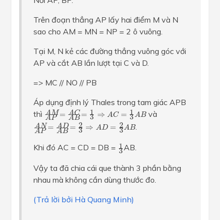
Trên đoạn thẳng AP lấy hai điểm M và N
sao cho AM = MN = NP = 2 ô vuông.
Tại M, N kẻ các đường thẳng vuông góc với
AP và cắt AB lần lượt tại C và D.
=> MC // NO // PB
Áp dụng định lý Thales trong tam giác APB
A
M
A
P
=
A
C
A
B
=
1
3
⇒
A
C
=
1
3
A
B
1
1
thì
và
A
C
A
M
=
=
⇒
=
A
C
A
B
3
3
A
P
A
B
A
N
A
P
=
A
D
A
B
=
2
3
⇒
A
D
=
2
3
A
B
2
2
.
A
N
A
D
=
=
⇒
=
A
D
A
B
3
3
A
P
A
B
1
3
1
Khi đó AC = CD = DB =
AB.
3
Vậy ta đã chia cái que thành 3 phần bằng
nhau mà không cần dùng thước đo.
(Trả lời bởi Hà Quang Minh)