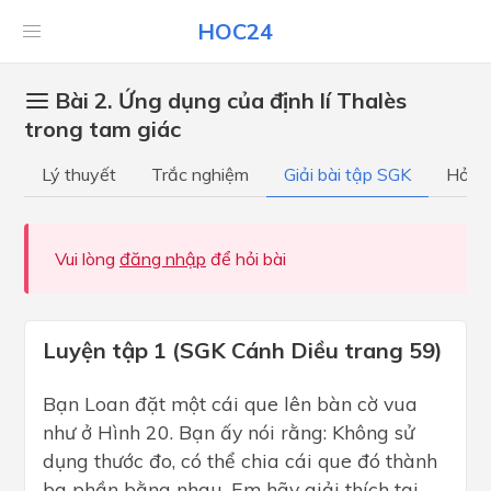
HOC24
Bài 2. Ứng dụng của định lí Thalès
trong tam giác
Lý thuyết
Trắc nghiệm
Giải bài tập SGK
Hỏi đ
Vui lòng
đăng nhập
để hỏi bài
Luyện tập 1 (SGK Cánh Diều trang 59)
Bạn Loan đặt một cái que lên bàn cờ vua
như ở Hình 20. Bạn ấy nói rằng: Không sử
dụng thước đo, có thể chia cái que đó thành
ba phần bằng nhau. Em hãy giải thích tại