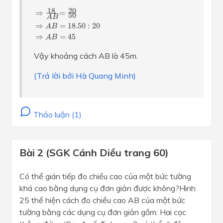
⇒
18
A
B
=
20
50
⇒
A
B
=
18.50
:
20
⇒
A
B
=
45
18
20
⇒
=
50
A
B
⇒
=
18.50
:
20
A
B
⇒
=
45
A
B
Vậy khoảng cách AB là 45m.
(Trả lời bởi Hà Quang Minh)
Thảo luận (1)
Bài 2 (SGK Cánh Diều trang 60)
Có thể gián tiếp đo chiều cao của một bức tường
khá cao bằng dụng cụ đơn giản được không?Hình
25 thể hiện cách đo chiều cao AB của một bức
tường bằng các dụng cụ đơn giản gồm: Hai cọc