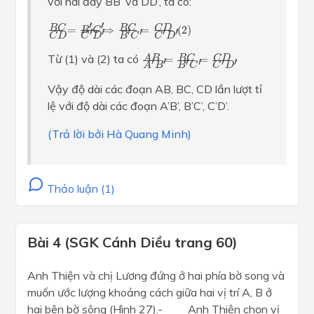
với hai đáy BB’ và DD’, ta có:
B
C
C
D
=
B
′
C
′
C
′
D
′
⇒
B
C
B
′
C
′
=
C
D
C
′
D
′
(
2
)
′
′
B
C
B
C
C
D
=
⇒
=
(
2
)
B
C
′
′
′
′
′
′
C
D
C
D
B
C
C
D
A
B
A
′
B
′
=
B
C
B
′
C
′
=
C
D
C
′
D
′
Từ (1) và (2) ta có
B
C
C
D
A
B
=
=
′
′
′
′
′
′
A
B
B
C
C
D
Vậy độ dài các đoạn AB, BC, CD lần lượt tỉ
lệ với độ dài các đoạn A’B’, B’C’, C’D’.
(Trả lời bởi Hà Quang Minh)
Thảo luận (1)
Bài 4 (SGK Cánh Diều trang 60)
Anh Thiện và chị Lương đứng ở hai phía bờ song và
muốn ước lượng khoảng cách giữa hai vị trí A, B ở
hai bên bờ sông (Hình 27).- Anh Thiện chọn vị