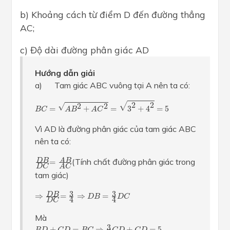
b) Khoảng cách từ điểm D đến đường thẳng
AC;
c) Độ dài đường phân giác AD
Hướng dẫn giải
a) Tam giác ABC vuông tại A nên ta có:
B
C
=
A
B
2
+
A
C
2
=
3
2
+
4
2
=
5
√
2
2
√
2
2
=
+
=
3
+
4
=
5
B
C
A
B
A
C
Vì AD là đường phân giác của tam giác ABC
nên ta có:
D
B
D
C
=
A
B
A
C
(Tính chất đường phân giác trong
D
B
A
B
=
D
C
A
C
tam giác)
⇒
D
B
D
C
=
3
4
⇒
D
B
=
3
4
D
C
3
3
D
B
⇒
=
⇒
=
D
B
D
C
4
4
D
C
Mà
B
D
+
C
D
=
B
C
⇒
3
4
C
D
+
C
D
=
5
⇒
C
D
=
20
7
3
+
=
⇒
+
=
5
B
D
C
D
B
C
C
D
C
D