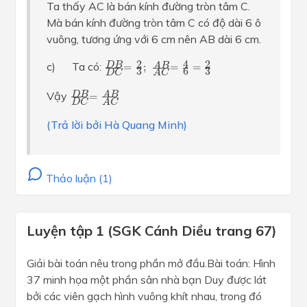
Ta thấy AC là bán kính đường tròn tâm C.
Mà bán kính đường tròn tâm C có độ dài 6 ô
vuông, tương ứng với 6 cm nên AB dài 6 cm.
D
B
D
C
=
2
3
;
A
B
A
C
=
4
6
=
2
3
4
2
2
c) Ta có:
D
B
A
B
=
;
=
=
3
3
6
D
C
A
C
D
B
D
C
=
A
B
A
C
Vậy
.
D
B
A
B
=
D
C
A
C
(Trả lời bởi Hà Quang Minh)
Thảo luận (1)
Luyện tập 1 (SGK Cánh Diều trang 67)
Giải bài toán nêu trong phần mở đầu.Bài toán: Hình
37 minh họa một phần sân nhà bạn Duy được lát
bởi các viên gạch hình vuông khít nhau, trong đó