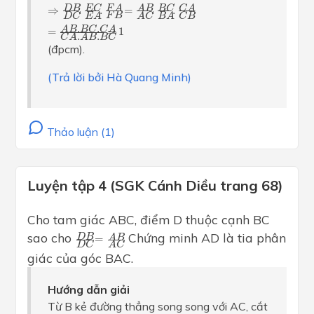
⇒
D
B
D
C
.
E
C
E
A
.
F
A
F
B
=
A
B
A
C
.
B
C
B
A
.
C
A
C
B
=
A
B
.
B
C
.
C
D
B
C
A
E
C
B
C
F
A
A
B
⇒
.
.
=
.
.
F
B
E
A
B
A
D
C
C
B
A
C
.
.
A
B
B
C
C
A
=
=
1
.
.
C
A
A
B
B
C
(đpcm).
(Trả lời bởi Hà Quang Minh)
Thảo luận (1)
Luyện tập 4 (SGK Cánh Diều trang 68)
Cho tam giác ABC, điểm D thuộc cạnh BC
D
B
D
C
=
A
B
A
C
sao cho
. Chứng minh AD là tia phân
D
B
A
B
=
D
C
A
C
giác của góc BAC.
Hướng dẫn giải
Từ B kẻ đường thẳng song song với AC, cắt