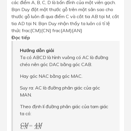
các điểm A, B, C, D là bốn đỉnh của một viên gạch.
Bạn Duy đặt một thước gỗ trên mặt sân sao cho
thước gỗ luôn đi qua điểm C và cắt tia AB tại M, cắt
tia AD tại N. Bạn Duy nhận thấy ta luôn có tỉ lệ
thức frac{CM}{CN} frac{AM}{AN}
Đọc tiếp
Hướng dẫn giải
Ta có ABCD là hình vuông có AC là đường
chéo nên góc DAC bằng góc CAB.
Hay góc NAC bằng góc MAC.
Suy ra: AC là đường phân giác của góc
MAN.
Theo định lí đường phân giác của tam giác
ta có:
C
M
C
N
=
A
M
A
N
C
M
A
M
=
A
N
C
N