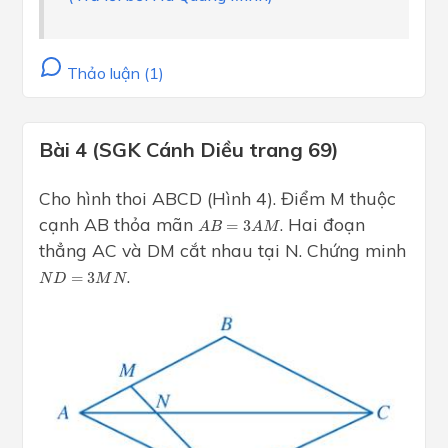
Thảo luận (1)
Bài 4 (SGK Cánh Diều trang 69)
Cho hình thoi ABCD (Hình 4). Điểm M thuộc
A
B
=
3
A
M
cạnh AB thỏa mãn
. Hai đoạn
=
3
A
B
A
M
thẳng AC và DM cắt nhau tại N. Chứng minh
N
D
=
3
M
N
.
=
3
N
D
M
N