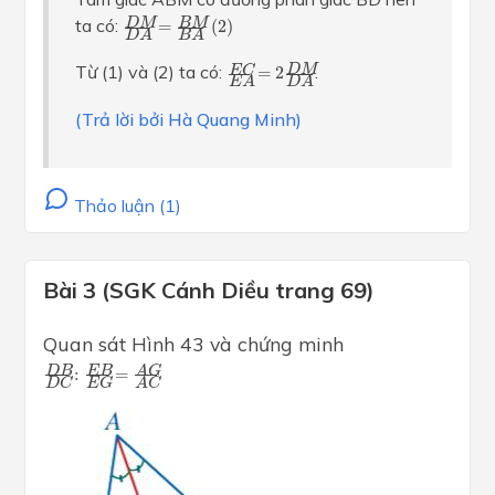
D
M
D
A
=
B
M
B
A
(
2
)
ta có:
D
M
B
M
=
(
2
)
D
A
B
A
E
C
E
A
=
2
D
M
D
A
Từ (1) và (2) ta có:
.
D
M
E
C
=
2
E
A
D
A
(Trả lời bởi Hà Quang Minh)
Thảo luận (1)
Bài 3 (SGK Cánh Diều trang 69)
Quan sát Hình 43 và chứng minh
D
B
D
C
:
E
B
E
G
=
A
G
A
C
D
B
E
B
A
G
:
=
D
C
E
G
A
C