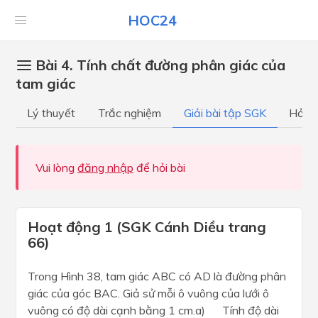
HOC24
Bài 4. Tính chất đường phân giác của
tam giác
Lý thuyết
Trắc nghiệm
Giải bài tập SGK
Hỏi đ
Vui lòng
đăng nhập
để hỏi bài
Hoạt động 1 (SGK Cánh Diều trang
66)
Trong Hình 38, tam giác ABC có AD là đường phân
giác của góc BAC. Giả sử mỗi ô vuông của lưới ô
vuông có độ dài cạnh bằng 1 cm.a) Tính độ dài