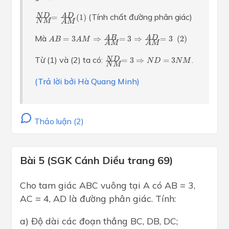
N
D
N
M
=
A
D
A
M
(
1
)
(Tính chất đường phân giác)
N
D
A
D
=
(
1
)
N
M
A
M
A
B
=
3
A
M
⇒
A
B
A
M
=
3
⇒
A
D
A
M
=
3
(
2
)
Mà
A
B
A
D
=
3
⇒
=
3
⇒
=
3
(
2
)
A
B
A
M
A
M
A
M
N
D
N
M
=
3
⇒
N
D
=
3
N
M
Từ (1) và (2) ta có:
.
N
D
=
3
⇒
=
3
N
D
N
M
N
M
(Trả lời bởi Hà Quang Minh)
Thảo luận (2)
Bài 5 (SGK Cánh Diều trang 69)
Cho tam giác ABC vuông tại A có AB = 3,
AC = 4, AD là đường phân giác. Tính:
a) Độ dài các đoạn thẳng BC, DB, DC;