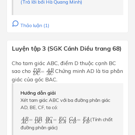
(Trả lời bởi Hà Quang Minh)
Thảo luận (1)
Luyện tập 3 (SGK Cánh Diều trang 68)
Cho tam giác ABC, điểm D thuộc cạnh BC
D
B
D
C
=
A
B
A
C
sao cho
. Chứng minh AD là tia phân
D
B
A
B
=
D
C
A
C
giác của góc BAC.
Hướng dẫn giải
Xét tam giác ABC với ba đường phân giác
AD, BE, CF, ta có:
A
B
A
C
=
D
B
D
C
;
B
C
B
A
=
E
C
E
A
;
C
A
C
B
=
F
A
F
B
(Tính chất
D
B
C
A
B
C
E
C
A
B
F
A
=
;
=
;
=
F
B
B
A
E
A
D
C
C
B
A
C
đường phân giác)