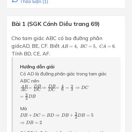
Thảo luận (1)
Bài 1 (SGK Cánh Diều trang 69)
Cho tam giác ABC có ba đường phân
A
B
=
4
,
B
C
=
5
,
C
A
=
6
giácAD, BE, CF. Biết
.
=
4
,
=
5
,
=
6
A
B
B
C
C
A
Tính BD, CE, AF.
Hướng dẫn giải
Có AD là đường phân giác trong tam giác
ABC nên
A
B
A
C
=
D
B
D
C
⇒
D
B
D
C
=
4
6
=
2
3
⇒
D
C
=
3
2
D
B
4
2
D
B
D
B
A
B
=
⇒
=
=
⇒
D
C
3
6
D
C
D
C
A
C
3
=
D
B
2
Mà
D
B
+
D
C
=
B
D
⇒
D
B
+
3
2
D
B
=
5
⇒
D
B
=
2
3
+
=
⇒
+
=
5
D
B
D
C
B
D
D
B
D
B
2
⇒
=
2
D
B