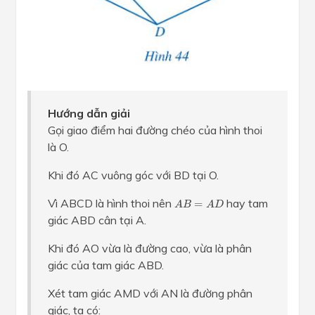
Hướng dẫn giải
Gọi giao điểm hai đường chéo của hình thoi
là O.
Khi đó AC vuông góc với BD tại O.
A
B
=
A
D
Vì ABCD là hình thoi nên
hay tam
=
A
B
A
D
giác ABD cân tại A.
Khi đó AO vừa là đường cao, vừa là phân
giác của tam giác ABD.
Xét tam giác AMD với AN là đường phân
giác, ta có: