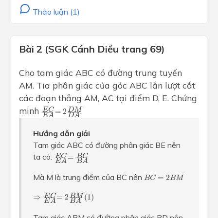
Thảo luận (1)
Bài 2 (SGK Cánh Diều trang 69)
Cho tam giác ABC có đường trung tuyến
AM. Tia phân giác của góc ABC lần lượt cắt
các đoạn thẳng AM, AC tại điểm D, E. Chứng
E
C
E
A
=
2
D
M
D
A
minh
.
D
M
E
C
=
2
E
A
D
A
Hướng dẫn giải
Tam giác ABC có đường phân giác BE nên
E
C
E
A
=
B
C
B
A
ta có:
E
C
B
C
=
E
A
B
A
B
C
=
2
B
M
Mà M là trung điểm của BC nên
=
2
B
C
B
M
⇒
E
C
E
A
=
2
B
M
B
A
(
1
)
B
M
E
C
⇒
=
2
(
1
)
E
A
B
A
Tam giác ABM có đường phân giác BD nên