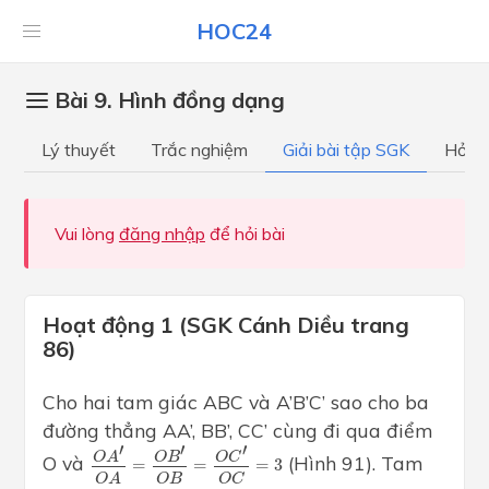
HOC24
Bài 9. Hình đồng dạng
Lý thuyết
Trắc nghiệm
Giải bài tập SGK
Hỏi đ
Vui lòng
đăng nhập
để hỏi bài
Hoạt động 1 (SGK Cánh Diều trang
86)
Cho hai tam giác ABC và A’B’C’ sao cho ba
đường thẳng AA’, BB’, CC’ cùng đi qua điểm
O
A
′
O
A
=
O
B
′
O
B
=
O
C
′
O
C
=
3
′
′
′
O
A
O
B
O
C
O và
(Hình 91). Tam
=
=
=
3
O
B
O
C
O
A