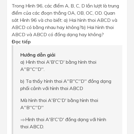
Trong Hình 96, các điểm A, B, C, D lần lượt là trung
điểm của các đoạn thẳng OA, OB, OC, OD. Quan
sát Hình 96 và cho biết: a) Hai hình thoi ABCD và
ABCD có bằng nhau hay không?b) Hai hình thoi
ABCD và ABCD có đồng dạng hay không?
Đọc tiếp
Hướng dẫn giải
a) Hình thoi A'B'C'D' bằng hình thoi
A''B''C''D''.
b) Ta thấy hình thoi A''B''C''D'' đồng dạng
phối cảnh với hình thoi ABCD
Mà hình thoi A'B'C'D' bằng hình thoi
A''B''C''D''
⇒
Hình thoi A'B'C'D' đồng dạng với hình
⇒
thoi ABCD.