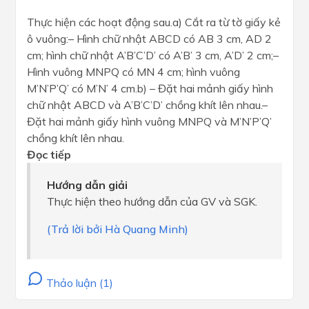
Thực hiện các hoạt động sau.a) Cắt ra từ tờ giấy kẻ
ô vuông:– Hình chữ nhật ABCD có AB 3 cm, AD 2
cm; hình chữ nhật A’B’C’D’ có A’B’ 3 cm, A’D’ 2 cm;–
Hình vuông MNPQ có MN 4 cm; hình vuông
M’N’P’Q’ có M’N’ 4 cm.b) – Đặt hai mảnh giấy hình
chữ nhật ABCD và A’B’C’D’ chồng khít lên nhau.–
Đặt hai mảnh giấy hình vuông MNPQ và M’N’P’Q’
chồng khít lên nhau.
Đọc tiếp
Hướng dẫn giải
Thực hiện theo hướng dẫn của GV và SGK.
(Trả lời bởi Hà Quang Minh)
Thảo luận (1)