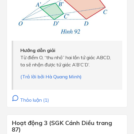
Hướng dẫn giải
Từ điểm O, ‘‘thu nhỏ’’ hai lần tứ giác ABCD,
ta sẽ nhận được tứ giác A’B’C’D’.
(Trả lời bởi Hà Quang Minh)
Thảo luận (1)
Hoạt động 3 (SGK Cánh Diều trang
87)