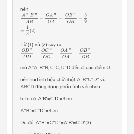
nên
A
"
B
"
A
B
=
O
A
"
O
A
=
O
B
"
O
B
=
3
9
=
1
3
(
2
)
"
"
"
3
"
A
B
O
A
O
B
=
=
=
9
A
B
O
B
O
A
1
=
(
2
)
3
Từ (1) và (2) suy ra
O
D
"
O
D
=
O
C
"
O
C
=
O
A
"
O
A
=
O
B
"
O
B
"
"
"
"
O
A
O
C
O
D
O
B
=
=
=
O
D
O
B
O
C
O
A
mà A"A, B"B, C"C, D"D đều đi qua điểm O
nên hai hình hộp chữ nhật A"B"C"D" và
ABCD đồng dạng phối cảnh với nhau
b: ta có: A'B'=C'D'=3cm
A"B"=C"D"=3cm
Do đó: A"B"=C"D"=A'B'=C'D'(3)