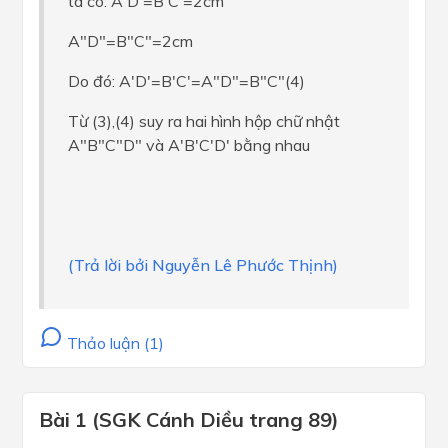
ta có: A'D'=B'C'=2cm
A"D"=B"C"=2cm
Do đó: A'D'=B'C'=A"D"=B"C"(4)
Từ (3),(4) suy ra hai hình hộp chữ nhật
A"B"C"D" và A'B'C'D' bằng nhau
(Trả lời bởi Nguyễn Lê Phước Thịnh)
Thảo luận (1)
Bài 1 (SGK Cánh Diều trang 89)