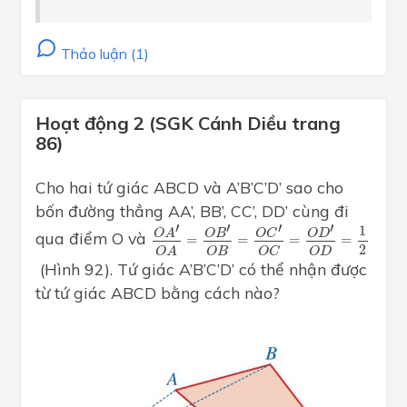
Thảo luận (1)
Hoạt động 2 (SGK Cánh Diều trang
86)
Cho hai tứ giác ABCD và A’B’C’D’ sao cho
bốn đường thẳng AA’, BB’, CC’, DD’ cùng đi
O
A
′
O
A
=
O
B
′
O
B
=
O
C
′
O
C
=
O
D
′
O
D
=
1
2
′
′
′
′
1
O
A
O
B
O
C
O
D
qua điểm O và
=
=
=
=
2
O
B
O
D
O
C
O
A
(Hình 92). Tứ giác A’B’C’D’ có thể nhận được
từ tứ giác ABCD bằng cách nào?