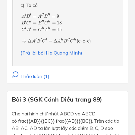
c) Ta có:
A
′
B
′
=
A
″
B
″
=
9
B
′
C
′
=
B
″
C
″
=
18
C
′
A
′
=
C
″
A
″
=
15
′
′
′′
′′
=
=
9
A
B
A
B
′
′
′′
′′
=
=
18
B
C
B
C
′
′
′′
′′
=
=
15
C
A
C
A
⇒
Δ
A
′
B
′
C
′
=
Δ
A
″
B
″
C
″
′
′
′
′′
′′
′′
(c-c-c)
⇒
Δ
=
Δ
A
B
C
A
B
C
(Trả lời bởi Hà Quang Minh)
Thảo luận (1)
Bài 3 (SGK Cánh Diều trang 89)
Cho hai hình chữ nhật ABCD và ABCD
có frac{{AB}}{{BC}} frac{{AB}}{{BC}}. Trên các tia
AB, AC, AD ta lần lượt lấy các điểm B, C, D sao