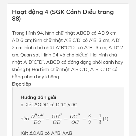
Hoạt động 4 (SGK Cánh Diều trang
88)
Trong Hình 94, hình chữ nhật ABCD có AB 9 cm,
AD 6 cm; hình chữ nhật A’B’C’D’ có A’B’ 3 cm, A’D’
2 cm; hình chữ nhật A’’B’’C’’D’’ có A’’B’’ 3 cm, A’’D’’ 2
cm. Quan sát Hình 94 và cho biết:a) Hai hình chữ
nhật A’’B’’C’’D’’, ABCD có đồng dạng phối cảnh hay
không.b) Hai hình chữ nhật A’B’C’D’, A’’B’’C’’D’’ có
bằng nhau hay không.
Đọc tiếp
Hướng dẫn giải
a: Xét ΔODC có D''C''//DC
D
″
C
″
D
C
=
O
D
″
O
D
=
O
C
″
O
C
=
3
9
=
1
3
′′
′′
′′
′′
1
3
D
C
O
D
O
C
nên
(1)
=
=
=
=
9
3
O
D
D
C
O
C
Xét ΔOAB có A''B"//AB