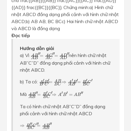
cho frac{{AB}}{{AB}} frac{{AC}}{{AC}} frac{{AD}}
{{AD}} frac{{BC}}{{BC}}. Chứng minh:a) Hình chữ
nhật ABCD đồng dạng phối cảnh với hình chữ nhật
ABCD;b) AB AB, BC BCc) Hai hình chữ nhật ABCD
và ABCD là đồng dạng
Đọc tiếp
Hướng dẫn giải
A
B
″
A
B
=
A
C
″
A
C
=
A
D
″
A
D
′′
′′
′′
a) Vì
nên hình chữ nhật
=
=
A
C
A
B
A
D
A
B
A
D
A
C
AB”C”D” đồng dạng phối cảnh với hình chữ
nhật ABCD.
A
′
B
′
B
′
C
′
=
A
B
B
C
⇒
A
′
B
′
A
B
=
B
′
C
′
B
C
′
′
′
′
′
′
b) Ta có:
A
B
=
⇒
=
B
C
′
′
A
B
A
B
A
B
B
C
B
C
B
C
A
B
″
A
B
=
B
′
C
′
B
C
⇒
A
′
B
′
=
A
B
″
′
′
′′
′
′
′′
Mà
=
⇒
=
B
C
A
B
A
B
A
B
A
B
B
C
Ta có hình chữ nhật AB”C”D” đồng dạng
phối cảnh với hình chữ nhật ABCD
⇒
B
″
C
″
B
C
=
A
B
″
A
B
′′
′′
′′
⇒
=
B
C
A
B
A
B
B
C