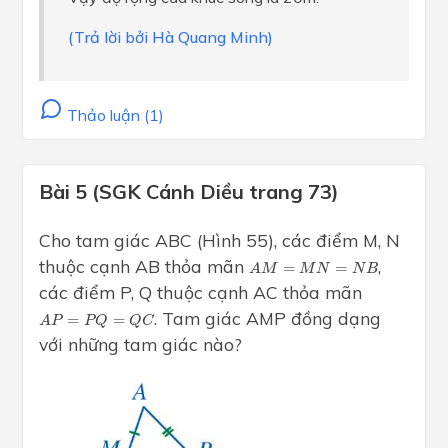
(Trả lời bởi Hà Quang Minh)
Thảo luận (1)
Bài 5 (SGK Cánh Diều trang 73)
Cho tam giác ABC (Hình 55), các điểm M, N
A
M
=
M
N
=
N
B
thuộc cạnh AB thỏa mãn
,
=
=
A
M
M
N
N
B
các điểm P, Q thuộc cạnh AC thỏa mãn
A
P
=
P
Q
=
Q
C
. Tam giác AMP đồng dạng
=
=
A
P
P
Q
Q
C
với những tam giác nào?