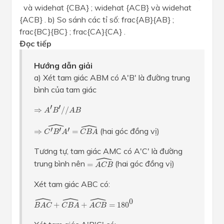
và widehat {CBA} ; widehat {ACB} và widehat
{ACB} . b) So sánh các tỉ số: frac{AB}{AB} ;
frac{BC}{BC} ; frac{CA}{CA} .
Đọc tiếp
Hướng dẫn giải
a) Xét tam giác ABM có A'B' là đường trung
bình của tam giác
⇒
A
′
B
′
/
/
A
B
′
′
⇒
/
/
A
B
A
B
ˆ
ˆ
⇒
C
′
B
′
A
′
^
=
C
B
A
^
′
′
′
(hai góc đồng vị)
⇒
=
C
B
A
C
B
A
Tương tự, tam giác AMC có A'C' là đường
ˆ
=
A
C
B
^
trung bình nên
(hai góc đồng vị)
=
A
C
B
Xét tam giác ABC có:
ˆ
ˆ
ˆ
B
A
C
^
+
C
B
A
^
+
A
C
B
^
=
180
0
0
+
+
=
180
B
A
C
C
B
A
A
C
B