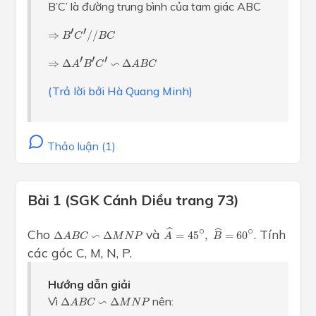
B’C’ là đường trung bình của tam giác ABC
⇒
B
′
C
′
/
/
B
C
′
′
⇒
/
/
B
C
B
C
⇒
Δ
A
′
B
′
C
′
∽
Δ
A
B
C
′
′
′
∽
⇒
Δ
Δ
A
B
C
A
B
C
(Trả lời bởi Hà Quang Minh)
Thảo luận (1)
Bài 1 (SGK Cánh Diều trang 73)
A
^
=
45
∘
,
B
^
=
60
∘
Δ
A
B
C
∽
Δ
M
N
P
∘
∘
ˆ
Cho
và
. Tính
ˆ
∽
Δ
Δ
=
45
,
=
60
A
B
C
M
N
P
A
B
các góc C, M, N, P.
Hướng dẫn giải
Δ
A
B
C
∽
Δ
M
N
P
Vì
∽
nên:
Δ
Δ
A
B
C
M
N
P