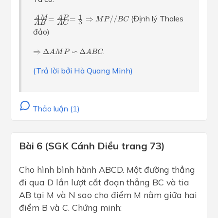
A
M
A
B
=
A
P
A
C
=
1
3
⇒
M
P
/
/
B
C
1
(Định lý Thales
A
M
A
P
=
=
⇒
/
/
M
P
B
C
3
A
B
A
C
đảo)
⇒
Δ
A
M
P
∽
Δ
A
B
C
∽
.
⇒
Δ
Δ
A
M
P
A
B
C
(Trả lời bởi Hà Quang Minh)
Thảo luận (1)
Bài 6 (SGK Cánh Diều trang 73)
Cho hình bình hành ABCD. Một đường thẳng
đi qua D lần lượt cắt đoạn thẳng BC và tia
AB tại M và N sao cho điểm M nằm giữa hai
điểm B và C. Chứng minh: