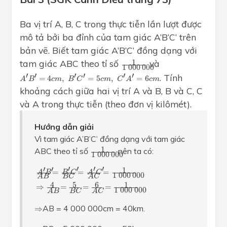
Ba vị trí A, B, C trong thực tiễn lần lượt được
mô tả bởi ba đỉnh của tam giác A’B’C’ trên
bản vẽ. Biết tam giác A’B’C’ đồng dạng với
1
1
000
000
tam giác ABC theo tỉ số
và
1
1
000
000
A
′
B
′
=
4
c
m
,
B
′
C
′
=
5
c
m
,
C
′
A
′
=
6
c
m
′
′
′
′
′
′
. Tính
=
4
,
=
5
,
=
6
A
B
c
m
B
C
c
m
C
A
c
m
khoảng cách giữa hai vị trí A và B, B và C, C
và A trong thực tiễn (theo đơn vị kilômét).
Hướng dẫn giải
Vì tam giác A’B’C’ đồng dạng với tam giác
1
1
000
000
1
ABC theo tỉ số
nên ta có:
1
000
000
A
′
B
′
A
B
=
B
′
C
′
B
C
=
A
′
C
′
A
C
=
1
1
000
000
⇒
4
A
B
=
5
B
C
=
6
′
′
′
′
′
′
1
=
=
=
B
C
A
C
A
B
1
000
000
A
B
B
C
A
C
5
6
4
1
⇒
=
=
=
1
000
000
A
B
B
C
A
C
⇒
AB = 4 000 000cm = 40km.
⇒