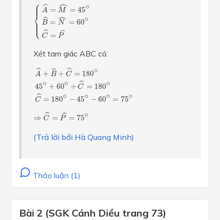
⎧
{
A
^
=
M
^
=
45
∘
B
^
=
N
^
=
60
∘
C
^
=
P
^
⎪

ˆ
⎪
∘
ˆ
=
=
45
A
M
⎨
ˆ
∘
ˆ
⎪

=
=
60
⎩
⎪
B
N
ˆ
ˆ
=
C
P
Xét tam giác ABC có:
A
^
+
B
^
+
C
^
=
180
∘
45
∘
+
60
∘
+
C
^
=
180
∘
C
^
=
180
∘
−
4
∘
ˆ
ˆ
ˆ
+
+
=
180
A
B
C
∘
∘
∘
ˆ
45
+
60
+
=
180
C
∘
∘
∘
∘
ˆ
=
180
−
45
−
60
=
75
C
⇒
C
^
=
P
^
=
75
∘
∘
ˆ
ˆ
⇒
=
=
75
C
P
(Trả lời bởi Hà Quang Minh)
Thảo luận (1)
Bài 2 (SGK Cánh Diều trang 73)