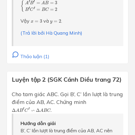
{
A
′
B
′
=
A
B
=
3
B
′
C
′
=
B
C
=
2
′
′
=
=
3
{
A
B
A
B
′
′
=
=
2
B
C
B
C
x
=
3
y
=
2
Vậy
và
.
=
3
=
2
x
y
(Trả lời bởi Hà Quang Minh)
Thảo luận (1)
Luyện tập 2 (SGK Cánh Diều trang 72)
Cho tam giác ABC. Gọi B’, C’ lần lượt là trung
điểm của AB, AC. Chứng minh
Δ
A
B
′
C
′
∽
Δ
A
B
C
′
′
.
∽
Δ
Δ
A
B
C
A
B
C
Hướng dẫn giải
B’, C’ lần lượt là trung điểm của AB, AC nên