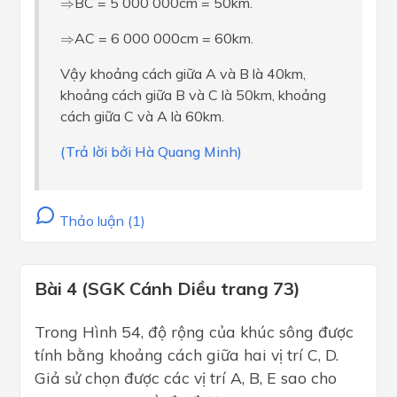
⇒
BC = 5 000 000cm = 50km.
⇒
⇒
AC = 6 000 000cm = 60km.
⇒
Vậy khoảng cách giữa A và B là 40km,
khoảng cách giữa B và C là 50km, khoảng
cách giữa C và A là 60km.
(Trả lời bởi Hà Quang Minh)
Thảo luận (1)
Bài 4 (SGK Cánh Diều trang 73)
Trong Hình 54, độ rộng của khúc sông được
tính bằng khoảng cách giữa hai vị trí C, D.
Giả sử chọn được các vị trí A, B, E sao cho
Δ
A
B
E
∽
Δ
A
C
D