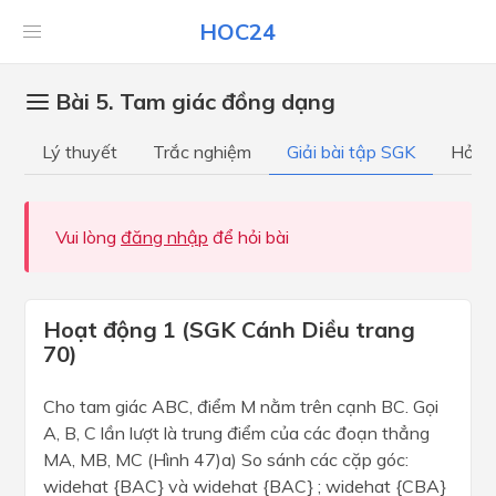
HOC24
Bài 5. Tam giác đồng dạng
Lý thuyết
Trắc nghiệm
Giải bài tập SGK
Hỏi đ
Vui lòng
đăng nhập
để hỏi bài
Hoạt động 1 (SGK Cánh Diều trang
70)
Cho tam giác ABC, điểm M nằm trên cạnh BC. Gọi
A, B, C lần lượt là trung điểm của các đoạn thẳng
MA, MB, MC (Hình 47)a) So sánh các cặp góc:
widehat {BAC} và widehat {BAC} ; widehat {CBA}