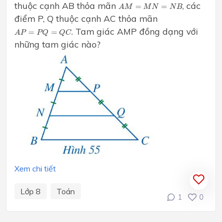
A
M
=
M
N
=
N
B
thuộc cạnh AB thỏa mãn
, các
=
=
A
M
M
N
N
B
điểm P, Q thuộc cạnh AC thỏa mãn
A
P
=
P
Q
=
Q
C
. Tam giác AMP đồng dạng với
=
=
A
P
P
Q
Q
C
những tam giác nào?
Xem chi tiết
Lớp 8
Toán
1
0