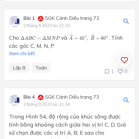
Bài 1
SGK Cánh Diều trang 73
2 tháng 9 2023 lúc 21:32
A
^
=
45
∘
,
B
^
=
60
∘
Δ
A
B
C
∽
Δ
M
N
P
∘
∘
ˆ
Cho
và
. Tính
ˆ
∽
Δ
Δ
=
45
,
=
60
A
B
C
M
N
P
A
B
các góc C, M, N, P.
Xem chi tiết
Lớp 8
Toán
1
0
Bài 4
SGK Cánh Diều trang 73
2 tháng 9 2023 lúc 21:34
Trong Hình 54, độ rộng của khúc sông được
tính bằng khoảng cách giữa hai vị trí C, D. Giả
sử chọn được các vị trí A, B, E sao cho