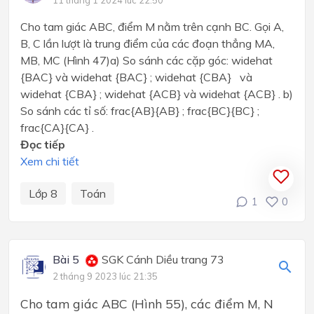
11 tháng 1 2024 lúc 22:50
Cho tam giác ABC, điểm M nằm trên cạnh BC. Gọi A,
B, C lần lượt là trung điểm của các đoạn thẳng MA,
MB, MC (Hình 47)a) So sánh các cặp góc: widehat
{BAC} và widehat {BAC} ; widehat {CBA} và
widehat {CBA} ; widehat {ACB} và widehat {ACB} . b)
So sánh các tỉ số: frac{AB}{AB} ; frac{BC}{BC} ;
frac{CA}{CA} .
Đọc tiếp
Xem chi tiết
Lớp 8
Toán
1
0
Bài 5
SGK Cánh Diều trang 73
2 tháng 9 2023 lúc 21:35
Cho tam giác ABC (Hình 55), các điểm M, N