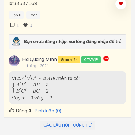
id:83537169
Lớp 8
Toán
1
0
Hà Quang Minh
Giáo viên
CTVVIP
11 tháng 1 2024
Δ
A
′
B
′
C
′
∽
Δ
A
B
C
′
′
′
Vì
∽
nên ta có:
Δ
Δ
A
B
C
A
B
C
{
A
′
B
′
=
A
B
=
3
B
′
C
′
=
B
C
=
2
′
′
=
=
3
{
A
B
A
B
′
′
=
=
2
B
C
B
C
x
=
3
y
=
2
Vậy
và
.
=
3
=
2
x
y
Đúng
0
Bình luận (0)
CÁC CÂU HỎI TƯƠNG TỰ