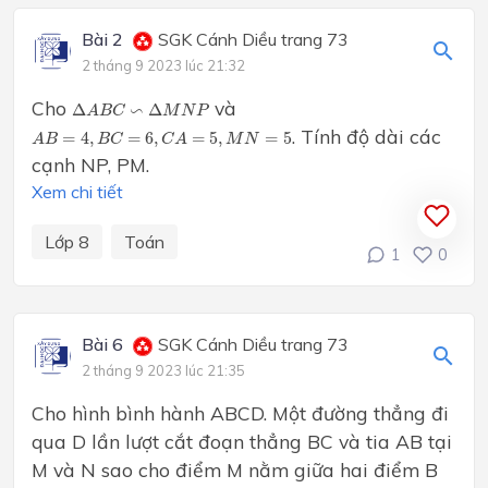
Bài 2
SGK Cánh Diều trang 73
2 tháng 9 2023 lúc 21:32
Δ
A
B
C
∽
Δ
M
N
P
Cho
và
∽
Δ
Δ
A
B
C
M
N
P
A
B
=
4
,
B
C
=
6
,
C
A
=
5
,
M
N
=
5
. Tính độ dài các
=
4
,
=
6
,
=
5
,
=
5
A
B
B
C
C
A
M
N
cạnh NP, PM.
Xem chi tiết
Lớp 8
Toán
1
0
Bài 6
SGK Cánh Diều trang 73
2 tháng 9 2023 lúc 21:35
Cho hình bình hành ABCD. Một đường thẳng đi
qua D lần lượt cắt đoạn thẳng BC và tia AB tại
M và N sao cho điểm M nằm giữa hai điểm B