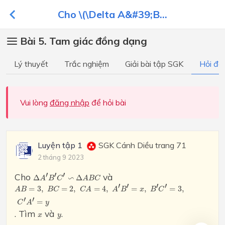
Cho \(\Delta A&#39;B...
Bài 5. Tam giác đồng dạng
Lý thuyết
Trắc nghiệm
Giải bài tập SGK
Hỏi đá
Vui lòng
đăng nhập
để hỏi bài
Luyện tập 1
SGK Cánh Diều trang 71
2 tháng 9 2023
Δ
A
′
B
′
C
′
∽
Δ
A
B
C
′
′
′
Cho
và
∽
Δ
Δ
A
B
C
A
B
C
A
B
=
3
,
B
C
=
2
,
C
A
=
4
,
A
′
B
′
=
x
,
B
′
C
′
=
3
,
C
′
A
′
=
y
′
′
′
′
=
3
,
=
2
,
=
4
,
=
,
=
3
,
A
B
B
C
C
A
A
B
x
B
C
′
′
=
C
A
y
. Tìm
và
.
x
y
x
y