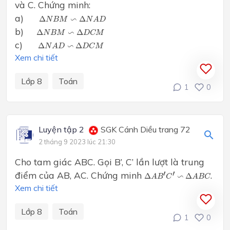
và C. Chứng minh:
Δ
N
B
M
∽
Δ
N
A
D
a)
∽
Δ
Δ
N
B
M
N
A
D
Δ
N
B
M
∽
Δ
D
C
M
b)
∽
Δ
Δ
N
B
M
D
C
M
Δ
N
A
D
∽
Δ
D
C
M
c)
∽
Δ
Δ
N
A
D
D
C
M
Xem chi tiết
Lớp 8
Toán
1
0
Luyện tập 2
SGK Cánh Diều trang 72
2 tháng 9 2023 lúc 21:30
Cho tam giác ABC. Gọi B’, C’ lần lượt là trung
Δ
A
B
′
C
′
∽
Δ
A
B
C
′
′
điểm của AB, AC. Chứng minh
.
∽
Δ
Δ
A
B
C
A
B
C
Xem chi tiết
Lớp 8
Toán
1
0