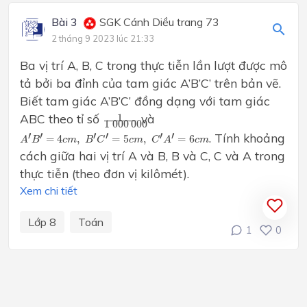
Bài 3
SGK Cánh Diều trang 73
2 tháng 9 2023 lúc 21:33
Ba vị trí A, B, C trong thực tiễn lần lượt được mô
tả bởi ba đỉnh của tam giác A’B’C’ trên bản vẽ.
Biết tam giác A’B’C’ đồng dạng với tam giác
1
1
000
000
ABC theo tỉ số
và
1
1
000
000
A
′
B
′
=
4
c
m
,
B
′
C
′
=
5
c
m
,
C
′
A
′
=
6
c
m
′
′
′
′
′
′
. Tính khoảng
=
4
,
=
5
,
=
6
A
B
c
m
B
C
c
m
C
A
c
m
cách giữa hai vị trí A và B, B và C, C và A trong
thực tiễn (theo đơn vị kilômét).
Xem chi tiết
Lớp 8
Toán
1
0