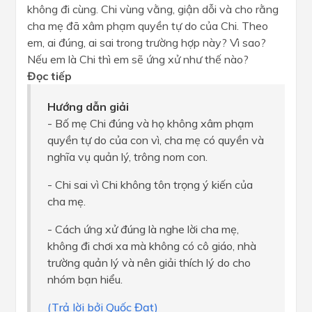
không đi cùng. Chi vùng vằng, giận dỗi và cho rằng
cha mẹ đã xâm phạm quyền tự do của Chi. Theo
em, ai đúng, ai sai trong trường hợp này? Vì sao?
Nếu em là Chi thì em sẽ ứng xử như thế nào?
Đọc tiếp
Hướng dẫn giải
- Bố mẹ Chi đúng và họ không xâm phạm
quyền tự do của con vì, cha mẹ có quyền và
nghĩa vụ quản lý, trông nom con.
- Chi sai vì Chi không tôn trọng ý kiến của
cha mẹ.
- Cách ứng xử đúng là nghe lời cha mẹ,
không đi chơi xa mà không có cô giáo, nhà
trường quản lý và nên giải thích lý do cho
nhóm bạn hiểu.
(Trả lời bởi Quốc Đạt)