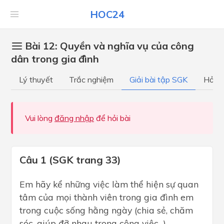
HOC24
Bài 12: Quyền và nghĩa vụ của công
dân trong gia đình
Lý thuyết
Trắc nghiệm
Giải bài tập SGK
Hỏi đ
Vui lòng
đăng nhập
để hỏi bài
Câu 1 (SGK trang 33)
Em hãy kể những việc làm thể hiện sự quan
tâm của mọi thành viên trong gia đình em
trong cuộc sống hằng ngày (chia sẻ, chăm
sóc, giúp đỡ nhau trong công việc...)