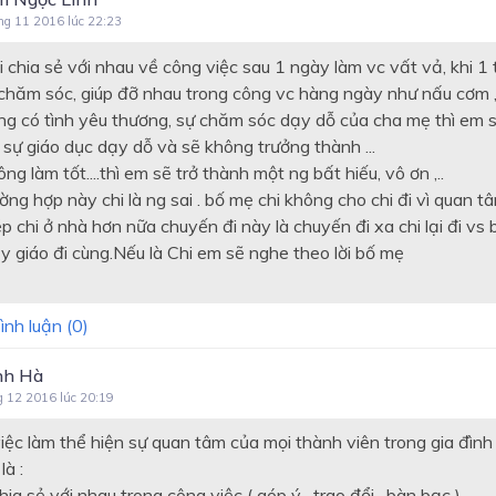
ng 11 2016 lúc 22:23
 chia sẻ với nhau về công việc sau 1 ngày làm vc vất vả, khi 1 
chăm sóc, giúp đỡ nhau trong công vc hàng ngày như nấu cơm ,g
ng có tình yêu thương, sự chăm sóc dạy dỗ của cha mẹ thì em 
 sự giáo dục dạy dỗ và sẽ không trưởng thành ...
g làm tốt....thì em sẽ trở thành một ng bất hiếu, vô ơn ,..
ờng hợp này chi là ng sai . bố mẹ chi không cho chi đi vì quan tâ
ép chi ở nhà hơn nữa chuyến đi này là chuyến đi xa chi lại đi vs
y giáo đi cùng.Nếu là Chi em sẽ nghe theo lời bố mẹ
ình luận (
0
)
nh Hà
g 12 2016 lúc 20:19
iệc làm thể hiện sự quan tâm của mọi thành viên trong gia đìn
à :
ia sẻ với nhau trong công việc ( góp ý , trao đổi , bàn bạc )