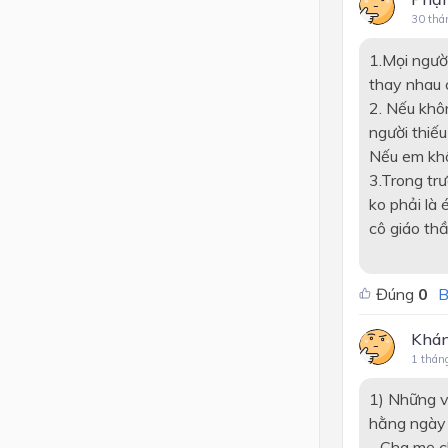
30 thá
1.Mọi người
thay nhau 
2. Nếu khô
người thiếu
Nếu em khôn
3.Trong trư
ko phải là 
cô giáo thầ
Đúng
0
B
Khá
1 thán
1) Những v
hằng ngày l
- Cha mẹ ch