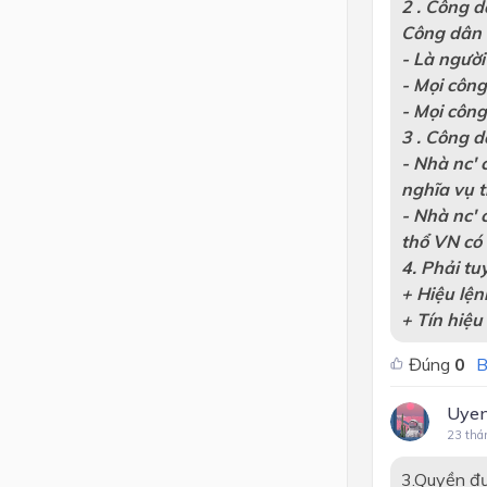
2 . Công d
Công dân 
- Là người
- Mọi công
- Mọi công
3 . Công d
- Nhà nc'
nghĩa vụ 
- Nhà nc' 
thổ VN có
4. Phải tu
+ Hiệu lện
+ Tín hiệu
Đúng
0
B
Uyen
23 thá
3.Quyền đư