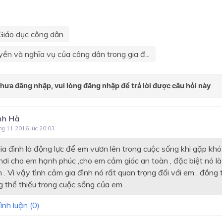
Giáo dục công dân
yền và nghĩa vụ của công dân trong gia đ...
nh Hà
ng 11 2016 lúc 20:03
a đình là động lực để em vươn lên trong cuộc sống khi gặp khó 
 nơi cho em hạnh phúc ,cho em cảm giác an toàn , đặc biệt nó l
. Vì vậy tình cảm gia đình nó rất quan trọng đối với em , đồng 
 thể thiếu trong cuộc sống của em .
ình luận (
0
)