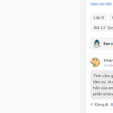
Xem chi tiết
Lớp 8
Bài 12: Qu
Khá
22 thá
Tình cảm gi
tâm sự , là
hồn của em 
phần không
Đúng
0
B