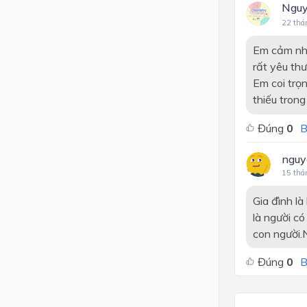
Nguy
22 thá
Em cảm nhậ
rất yêu th
Em coi trọn
thiếu tron
Đúng
0
B
nguy
15 thá
Gia đình l
là người có
con người.
Đúng
0
B