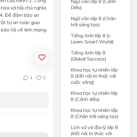
uyền của mình?2, Công
Ngữ văn lớp 8 (Cánh
Diều)
 hòa xã hội chủ nghĩa
ụ.4, Để đảm bảo an
Ngữ văn lớp 8 (Chân
rật tự an toàn giao
trời sáng tạo)
 bảo hộ về tính mạng,
Tiếng Anh lớp 8 (i-
Learn Smart World)
Tiếng Anh lớp 8
(Global Success)
Khoa học tự nhiên lớp
8 (Kết nối tri thức với
4
0
cuộc sống)
Khoa học tự nhiên lớp
8 (Cánh diều)
Khoa học tự nhiên lớp
8 (Chân trời sáng tạo)
Lịch sử và địa lý lớp 8
(Kết nối tri thức với