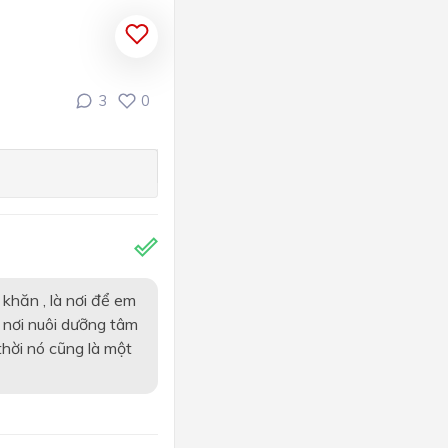
3
0
khăn , là nơi để em
à nơi nuôi dưỡng tâm
thời nó cũng là một