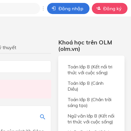
Đăng nhập
Đăng ký
i
ho câu hỏi của
Khoá học trên OLM
BÀI HỌC
ý thuyết
(olm.vn)
Toán lớp 8 (Kết nối tri
thức với cuộc sống)
Toán lớp 8 (Cánh
Diều)
Toán lớp 8 (Chân trời
sáng tạo)
Ngữ văn lớp 8 (Kết nối
tri thức với cuộc sống)