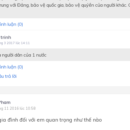
trung với Đảng, bảo vệ quốc gia, bảo vệ quýền của người khác. 
ình luận (
0
)
 trinh
ng 3 2017 lúc 14:11
à người dân của 1 nước
ình luận (
0
)
 trả lời
Pham
ng 11 2016 lúc 10:58
ia đình đối với em quan trọng như thế nào