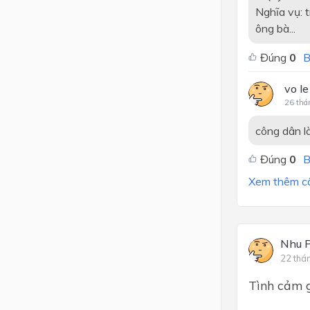
Nghĩa vụ: 
ông bà...
Đúng
0
B
vo le
26 thá
công dân l
Đúng
0
B
Xem thêm câu
Nhu 
22 thá
Tình cảm g