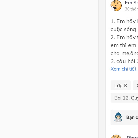
Em Sa
30 thá
1. Em hãy k
cuộc sống
2. Em hãy 
em thì em s
cha mẹ,ông
3. câu hỏi
Xem chi tiết
Lớp 8
Bài 12: Qu
Phạm