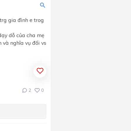
 trg gia đình e trog
dạy dỗ của cha mẹ
 và nghĩa vụ đối vs
2
0