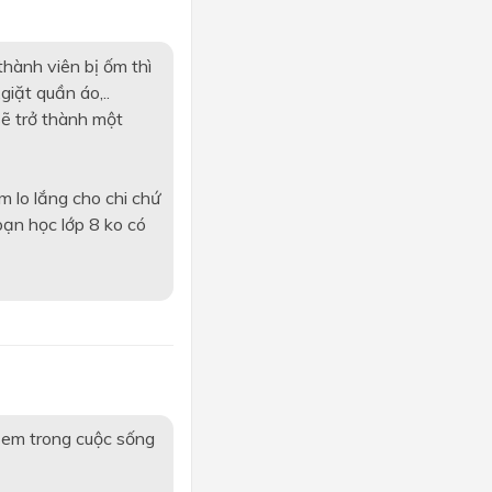
thành viên bị ốm thì
iặt quần áo,..
sẽ trở thành một
m lo lắng cho chi chứ
 bạn học lớp 8 ko có
h em trong cuộc sống