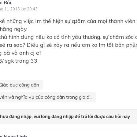
i Rồi
ng 11 2016 lúc 20:43
ể những việc lm thể hiện sự q.tâm của mọi thành viên
 hằng ngày
thử hình dung nếu ko có tình yêu thương. sự chăm sóc 
ẽ ra sao? Điều gì sẽ xảy ra nếu em ko lm tốt bỏn phận
 bà và anh cj e?
 3/ sgk trang 33
Giáo dục công dân
yền và nghĩa vụ của công dân trong gia đ...
 Ngọc Linh