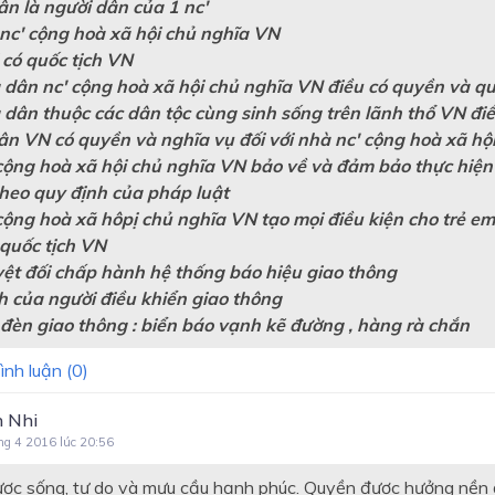
ân là người dân của 1 nc'
nc' cộng hoà xã hội chủ nghĩa VN
 có quốc tịch VN
 dân nc' cộng hoà xã hội chủ nghĩa VN điều có quyền và qu
 dân thuộc các dân tộc cùng sinh sống trên lãnh thổ VN điề
ân VN có quyền và nghĩa vụ đối với nhà nc' cộng hoà xã hộ
 cộng hoà xã hội chủ nghĩa VN bảo về và đảm bảo thực hiện
theo quy định của pháp luật
cộng hoà xã hôpị chủ nghĩa VN tạo mọi điều kiện cho trẻ em 
 quốc tịch VN
yệt đối chấp hành hệ thống báo hiệu giao thông
h của người điều khiển giao thông
 đèn giao thông : biển báo vạnh kẽ đường , hàng rà chắn
ình luận (
0
)
 Nhi
ng 4 2016 lúc 20:56
ợc sống, tự do và mưu cầu hạnh phúc. Quyền được hưởng nền đ