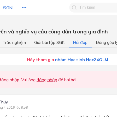
ĐGNL
Tìm kiếm câu trả lờ
yền và nghĩa vụ của công dân trong gia đình
Tìm kiếm câu trả lời c
 HỌC
CHỦ ĐỀ / CHƯƠNG
bạn
Trắc nghiệm
Giải bài tập SGK
Hỏi đáp
Đóng góp l
Học kì 1
Hãy tham gia
nhóm Học sinh Hoc24OLM
Học kì I
Học kì I
Học kì I
ăng nhập. Vui lòng
đăng nhập
để hỏi bài
Học kì 2
Học kì II
Thúy
Học kì II
ng 4 2016 lúc 8:58
Học kì II