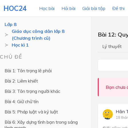
HOC24
Học bài
Hỏi bài
Giải bài tập
Đề thi
Lớp 8
Giáo dục công dân lớp 8
Bài 12: Qu
(Chương trình cũ)
LỚP HỌC
MÔN
Học kì 1
Lý thuyết
Lớp 12
CHỦ ĐỀ
Lớp 11
Bài 1: Tôn trọng lẽ phải
Lớp 10
Bài 2: Liêm khiết
Lớp 9
Bạn chưa đ
Bài 3: Tôn trọng người khác
Lớp 8
Bài 4: Giữ chữ tín
Lớp 7
Hân 
Bài 5: Pháp luật và kỷ luật
Lớp 6
18 thá
Bài 6: Xây dựng tình bạn trong sáng
lành mạnh
Lớp 5