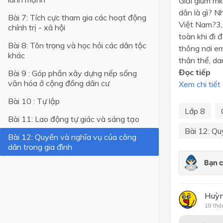
Giải giùm mk
dân là gì? 
Bài 7: Tích cực tham gia các hoạt động
Lớp 4
Việt Nam?3,
chính trị - xã hội
Lớp 3
toàn khi đi 
Bài 8: Tôn trọng và học hỏi các dân tộc
thông nơi e
Lớp 2
khác
thân thể, da
Lớp 1
Đọc tiếp
Bài 9 : Góp phần xây dựng nếp sống
văn hóa ở cộng đồng dân cư
Xem chi tiết
Bài 10 : Tự lập
Lớp 8
Bài 11: Lao động tự giác và sáng tạo
Bài 12: Qu
Bài 12: Quyền và nghĩa vụ của công
dân trong gia đình
Huỳn
18 thá