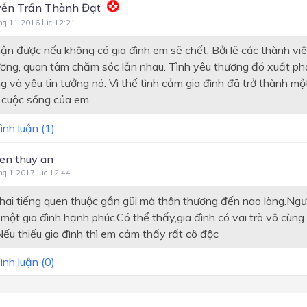
ễn Trần Thành Đạt
ng 11 2016 lúc 12:21
n được nếu không có gia đình em sẽ chết. Bởi lẽ các thành viê
ương, quan tâm chăm sóc lẫn nhau. Tình yêu thương đó xuất phá
g và yêu tin tưởng nó. Vì thế tình cảm gia đình đã trở thành m
g cuộc sống của em.
ình luận (
1
)
en thuy an
ng 1 2017 lúc 12:44
à hai tiếng quen thuộc gần gũi mà thân thương đến nao lòng.Ng
 một gia đình hạnh phúc.Có thể thấy,gia đình có vai trò vô cùng
Nếu thiếu gia đình thì em cảm thấy rất cô độc
ình luận (
0
)