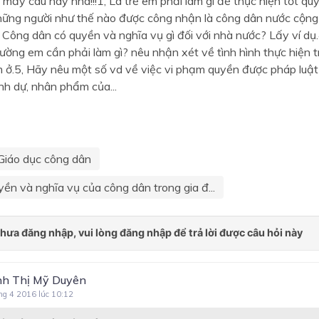
 mấy câu này nha!!!1, Là trẻ em phải làm gì để thực hiện tốt q
Những người như thế nào được công nhận là công dân nước cộng
 Công dân có quyền và nghĩa vụ gì đối với nhà nước? Lấy ví d
đường em cần phải làm gì? nêu nhận xét về tình hình thực hiện t
m ở.5, Hãy nêu một số vd về việc vi phạm quyền được pháp luật
nh dự, nhân phẩm của...
Giáo dục công dân
yền và nghĩa vụ của công dân trong gia đ...
h Thị Mỹ Duyên
ng 4 2016 lúc 10:12